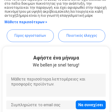
στο πεδίο δοκιμών πυκνότητας για την ανάπτυξη, την
PRIVACY
Guangdong Hongtuo Instrument 
καινοτομία και την παραγωγή. και έχει αφιερωθεί στην παροχή
πυκνόμετρου με υψηλή ακρίβεια,εύκολη λειτουργία και καλή
POLICY
αντοχήΣήμερα είναι η πιο γνωστή επαγγελματική μάρκ
Μάθετε περισσότερων >
Γύρος εργοστασίων
Ποιοτικός έλεγχος
Αφήστε ένα μήνυμα
We bellen je snel terug!