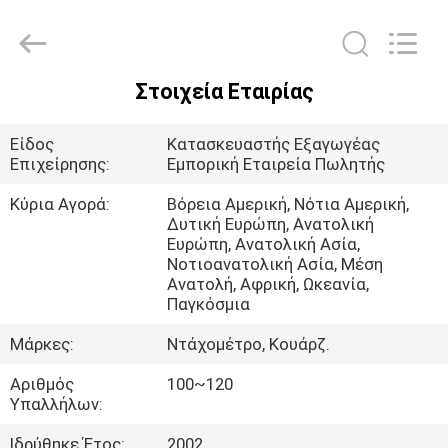
All
Rights
Reserved.
Developed
by
ECER
Στοιχεία Εταιρίας
ΣΠΊΤΙ
Είδος
Κατασκευαστής Εξαγωγέας
ΠΡΟΪΌΝΤΑ
Επιχείρησης:
Εμπορική Εταιρεία Πωλητής
Κύρια Αγορά:
Βόρεια Αμερική, Νότια Αμερική,
Δυτική Ευρώπη, Ανατολική
ΠΕΡΊΠΟΥ
Ευρώπη, Ανατολική Ασία,
ΕΜΕΊΣ
Νοτιοανατολική Ασία, Μέση
Ανατολή, Αφρική, Ωκεανία,
Παγκόσμια
ΓΎΡΟΣ
Μάρκες:
Ντάχομέτρο, Κουάρζ.
ΕΡΓΟΣΤΑΣΊΩΝ
Αριθμός
100~120
Υπαλλήλων:
ΠΟΙΟΤΙΚΌΣ
Ιδρύθηκε Έτος:
2002