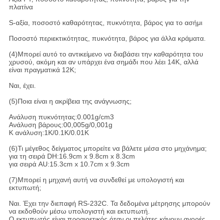
πλατίνα
S-αξία, ποσοστό καθαρότητας, πυκνότητα, βάρος για το ασήμι
Ποσοστό περιεκτικότητας, πυκνότητα, βάρος για άλλα κράματα.
(4)Μπορεί αυτό το αντικείμενο να διαβάσει την καθαρότητα του
χρυσού, ακόμη και αν υπάρχει ένα σημάδι που λέει 14K, αλλά
είναι πραγματικά 12K;
Ναι, έχει.
(5)Ποια είναι η ακρίβεια της ανάγνωσης;
Ανάλυση πυκνότητας:0.001g/cm3
Ανάλυση βάρους:00,005g/0,001g
Κ ανάλυση:1K/0.1K/0.01K
(6)Τι μέγεθος δείγματος μπορείτε να βάλετε μέσα στο μηχάνημα;
για τη σειρά DH:16.9cm x 9.8cm x 8.3cm
για σειρά AU:15.3cm x 10.7cm x 9.3cm
(7)Μπορεί η μηχανή αυτή να συνδεθεί με υπολογιστή και
εκτυπωτή;
Ναι. Έχει την διεπαφή RS-232C. Τα δεδομένα μέτρησης μπορούν
να εκδοθούν μέσω υπολογιστή και εκτυπωτή.
Ο εκτυπωτής είναι προαιρετικός όταν οι πελάτες κάνουν αγορές.