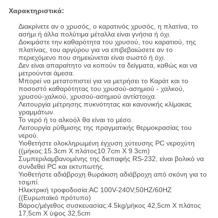
Χαρακτηριστικά:
Διακρίνετε αν ο χρυσός, ο καρατινός χρυσός, η πλατίνα, το
ασήμι ή άλλα πολύτιμα μέταλλα είναι γνήσια ή όχι.
Δοκιμάστε την καθαρότητα του χρυσού, του καρατιού, της
πλατίνας, του αργύρου για να επιβεβαιώσετε αν το
περιεχόμενο που σημειώνεται είναι σωστό ή όχι.
Δεν είναι απαραίτητο να κοπούν τα δείγματα, καθώς και να
μετρούνται άμεσα.
Μπορεί να μετατοπιστεί για να μετρήσει το Καράτ και το
ποσοστό καθαρότητας του χρυσού-ασημιού - χαλκού,
χρυσού-χαλκού, χρυσού-ασημιού αντίστοιχα.
Λειτουργία μέτρησης πυκνότητας και κανονικής κλίμακας
γραμμάτων.
Το νερό ή το αλκοόλ θα είναι το μέσο.
Λειτουργία ρύθμισης της πραγματικής θερμοκρασίας του
νερού.
Υιοθετήστε ολοκληρωμένη έγχυση χύτευσης PC νεροχύτη
((μήκος:15.3cm X πλάτος10.7cm X 9.3cm)
Συμπεριλαμβανομένης της διεπαφής RS-232, είναι βολικό να
συνδεθεί PC και εκτυπωτής.
Υιοθετήστε αδιάβροχη θωράκιση αδιάβροχη από σκόνη για το
τσιμπί.
Ηλεκτρική τροφοδοσία:AC 100V-240V;50HZ/60HZ
((Ευρωπαϊκό πρότυπο)
Βάρος/μέγεθος συσκευασίας:4.5kg/μήκος 42,5cm X πλάτος
17,5cm X ύψος 32,5cm