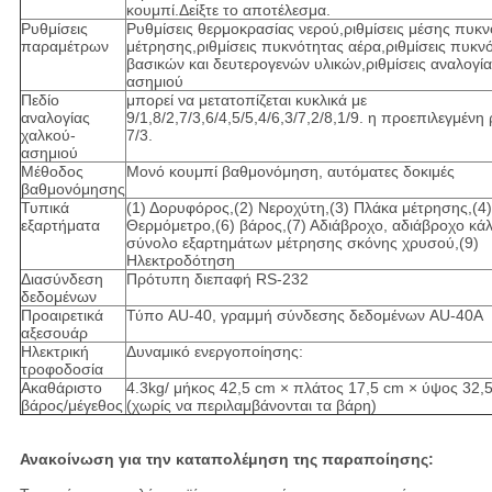
κουμπί.Δείξτε το αποτέλεσμα.
Ρυθμίσεις
Ρυθμίσεις θερμοκρασίας νερού,ριθμίσεις μέσης πυκ
παραμέτρων
μέτρησης,ριθμίσεις πυκνότητας αέρα,ριθμίσεις πυκν
βασικών και δευτερογενών υλικών,ριθμίσεις αναλογί
ασημιού
Πεδίο
μπορεί να μετατοπίζεται κυκλικά με
αναλογίας
9/1,8/2,7/3,6/4,5/5,4/6,3/7,2/8,1/9. η προεπιλεγμένη 
χαλκού-
7/3.
ασημιού
Μέθοδος
Μονό κουμπί βαθμονόμηση, αυτόματες δοκιμές
βαθμονόμησης
Τυπικά
(1) Δορυφόρος,(2) Νεροχύτη,(3) Πλάκα μέτρησης,(4)
εξαρτήματα
Θερμόμετρο,(6) βάρος,(7) Αδιάβροχο, αδιάβροχο κά
σύνολο εξαρτημάτων μέτρησης σκόνης χρυσού,(9)
Ηλεκτροδότηση
Διασύνδεση
Πρότυπη διεπαφή RS-232
δεδομένων
Προαιρετικά
Τύπο AU-40, γραμμή σύνδεσης δεδομένων AU-40A
αξεσουάρ
Ηλεκτρική
Δυναμικό ενεργοποίησης:
τροφοδοσία
Ακαθάριστο
4.3kg/ μήκος 42,5 cm × πλάτος 17,5 cm × ύψος 32,
βάρος/μέγεθος
(χωρίς να περιλαμβάνονται τα βάρη)
Ανακοίνωση για την καταπολέμηση της παραποίησης: