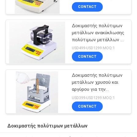
Χρυσός δοκιμαστής
CONTACT
ανιχνευτής καθαρότητας
Δοκιμαστής πολύτιμων
μετάλλων ανακύκλωσης
πολύτιμων μετάλλων με
μεγάλη χωρητικότητα
USD499-USD1299 MOQ:1
μέτρησης
CONTACT
Δοκιμαστής πολύτιμων
μετάλλων χρυσού και
αργύρου για την
αναγνώριση κοσμημάτων
USD399-USD1299 MOQ:1
CONTACT
Δοκιμαστής πολύτιμων μετάλλων