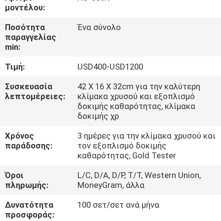
ΈΛΕΓΧΟΣ
μοντέλου:
Ποσότητα
Ένα σύνολο
ΜΑΣ
παραγγελίας
min:
ΕΛΆΤΕ
Τιμή:
USD400-USD1200
ΣΕ
ΕΠΑΦΉ
Συσκευασία
42 X 16 X 32cm για την καλύτερη
λεπτομέρειες:
κλίμακα χρυσού και εξοπλισμό
ΜΕ
δοκιμής καθαρότητας, κλίμακα
δοκιμής χρ
ΖΗΤΉΣΤΕ
Χρόνος
3 ημέρες για την κλίμακα χρυσού και
παράδοσης:
τον εξοπλισμό δοκιμής
ΈΝΑ
καθαρότητας, Gold Tester
ΑΠΌΣΠΑΣΜΑ
Όροι
L/C, D/A, D/P, T/T, Western Union,
πληρωμής:
MoneyGram, άλλα
SITEMAP
Δυνατότητα
100 σετ/σετ ανά μήνα
προσφοράς: