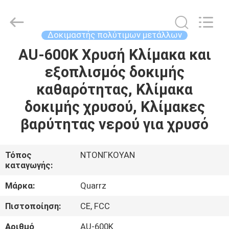
αγνότητας
προμηθευτής.
Copyright
©
2018
Δοκιμαστής πολύτιμων μετάλλων
-
2025
Guangdong Hongtuo Instrument Technology Co.,Ltd.
AU-600K Χρυσή Κλίμακα και
ΣΠΊΤΙ
All
Rights
εξοπλισμός δοκιμής
Reserved.
Developed
by
ΠΡΟΪΌΝΤΑ
καθαρότητας, Κλίμακα
ECER
δοκιμής χρυσού, Κλίμακες
ΠΕΡΊΠΟΥ
βαρύτητας νερού για χρυσό
ΕΜΕΊΣ
Τόπος
ΝΤΟΝΓΚΟΥΑΝ
καταγωγής:
ΓΎΡΟΣ
ΕΡΓΟΣΤΑΣΊΩΝ
Μάρκα:
Quarrz
Πιστοποίηση:
CE, FCC
ΠΟΙΟΤΙΚΌΣ
Αριθμό
AU-600K