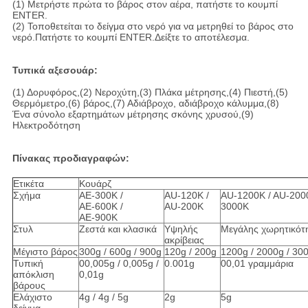
(1) Μετρήστε πρώτα το βάρος στον αέρα, πατήστε το κουμπί
ENTER.
(2) Τοποθετείται το δείγμα στο νερό για να μετρηθεί το βάρος στο
νερό.Πατήστε το κουμπί ENTER.Δείξτε το αποτέλεσμα.
Τυπικά αξεσουάρ:
(1) Δορυφόρος,(2) Νεροχύτη,(3) Πλάκα μέτρησης,(4) Πιεστή,(5)
Θερμόμετρο,(6) βάρος,(7) Αδιάβροχο, αδιάβροχο κάλυμμα,(8)
Ένα σύνολο εξαρτημάτων μέτρησης σκόνης χρυσού,(9)
Ηλεκτροδότηση
Πίνακας προδιαγραφών:
Ετικέτα
Κουάρζ
Σχήμα
ΑΕ-300K /
AU-120K /
AU-1200K / AU-2000
ΑΕ-600K /
AU-200K
3000K
ΑΕ-900K
Στυλ
Ζεστά και κλασικά
Υψηλής
Μεγάλης χωρητικότ
ακρίβειας
Μέγιστο βάρος
300g / 600g / 900g
120g / 200g
1200g / 2000g / 30
Τυπική
00,005g / 0,005g /
0.001g
00,01 γραμμάρια
απόκλιση
0,01g
βάρους
Ελάχιστο
4g / 4g / 5g
2g
5g