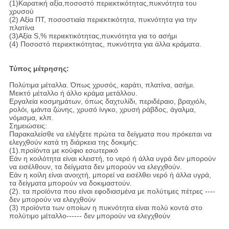
(1)Καρατική αξία,ποσοστό περιεκτικότητας,πυκνότητα του
χρυσού
(2) Αξία ΠΤ, ποσοστιαία περιεκτικότητα, πυκνότητα για την
πλατίνα
(3)Αξία S,% περιεκτικότητας,πυκνότητα για το ασήμι
(4) Ποσοστό περιεκτικότητας, πυκνότητα για άλλα κράματα.
Τύπος μέτρησης:
Πολύτιμα μέταλλα. Όπως χρυσός, καράτι, πλατίνα, ασήμι.
Μεικτό μέταλλο ή άλλο κράμα μετάλλου.
Εργαλεία κοσμημάτων, όπως δαχτυλίδι, περιδέραιο, βραχιόλι,
ρολόι, ιμάντα ζώνης, χρυσό ίνγκο, χρυσή ράβδος, άγαλμα,
νόμισμα, κλπ.
Σημειώσεις:
Παρακαλείσθε να ελέγξετε πρώτα τα δείγματα που πρόκειται να
ελεγχθούν κατά τη διάρκεια της δοκιμής:
(1).προϊόντα με κούφιο εσωτερικό
Εάν η κοιλότητα είναι κλειστή, το νερό ή άλλα υγρά δεν μπορούν
να εισέλθουν, τα δείγματα δεν μπορούν να ελεγχθούν.
Εάν η κοίλη είναι ανοιχτή, μπορεί να εισέλθει νερό ή άλλα υγρά,
τα δείγματα μπορούν να δοκιμαστούν.
(2). τα προϊόντα που είναι εφοδιασμένα με πολύτιμες πέτρες ----
δεν μπορούν να ελεγχθούν
(3) προϊόντα των οποίων η πυκνότητα είναι πολύ κοντά στο
πολύτιμο μέταλλο------ δεν μπορούν να ελεγχθούν