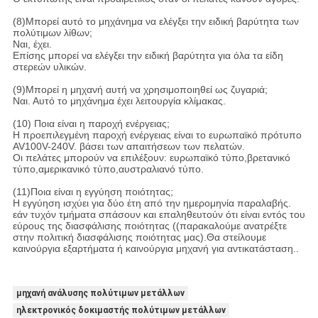
(8)Μπορεί αυτό το μηχάνημα να ελέγξει την ειδική βαρύτητα των
πολύτιμων λίθων;
Ναι, έχει.
Επίσης μπορεί να ελέγξει την ειδική βαρύτητα για όλα τα είδη
στερεών υλικών.
(9)Μπορεί η μηχανή αυτή να χρησιμοποιηθεί ως ζυγαριά;
Ναι. Αυτό το μηχάνημα έχει λειτουργία κλίμακας.
(10) Ποια είναι η παροχή ενέργειας;
Η προεπιλεγμένη παροχή ενέργειας είναι το ευρωπαϊκό πρότυπο
AV100V-240V. βάσει των απαιτήσεων των πελατών.
Οι πελάτες μπορούν να επιλέξουν: ευρωπαϊκό τύπο,βρετανικό
τύπο,αμερικανικό τύπο,αυστραλιανό τύπο.
(11)Ποια είναι η εγγύηση ποιότητας;
Η εγγύηση ισχύει για δύο έτη από την ημερομηνία παραλαβής.
εάν τυχόν τμήματα σπάσουν και επαληθευτούν ότι είναι εντός του
εύρους της διασφάλισης ποιότητας ((παρακαλούμε ανατρέξτε
στην πολιτική διασφάλισης ποιότητας μας).Θα στείλουμε
καινούργια εξαρτήματα ή καινούργια μηχανή για αντικατάσταση..
μηχανή ανάλυσης πολύτιμων μετάλλων
ηλεκτρονικός δοκιμαστής πολύτιμων μετάλλων