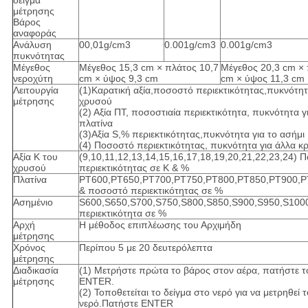
δείγμα
μέτρησης
Βάρος
αναφοράς
Ανάλυση
00,01g/cm3
0.001g/cm3
0.001g/cm3
πυκνότητας
Μέγεθος
Μέγεθος 15,3 cm × πλάτος 10,7
Μέγεθος 20,3 cm × 
νεροχύτη
cm × ύψος 9,3 cm
cm × ύψος 11,3 cm
Λειτουργία
(1)Καρατική αξία,ποσοστό περιεκτικότητας,πυκνότητ
μέτρησης
χρυσού
(2) Αξία ΠΤ, ποσοστιαία περιεκτικότητα, πυκνότητα γ
πλατίνα
(3)Αξία S,% περιεκτικότητας,πυκνότητα για το ασήμι
(4) Ποσοστό περιεκτικότητας, πυκνότητα για άλλα κ
Αξία K του
(9,10,11,12,13,14,15,16,17,18,19,20,21,22,23,24) 
χρυσού
περιεκτικότητας σε K & %
Πλατίνα
PT600,PT650,PT700,PT750,PT800,PT850,PT900,P
& ποσοστό περιεκτικότητας σε %
Ασημένιο
S600,S650,S700,S750,S800,S850,S900,S950,S100
περιεκτικότητα σε %
Αρχή
Η μέθοδος επιπλέωσης του Αρχιμήδη
μέτρησης
Χρόνος
Περίπου 5 με 20 δευτερόλεπτα
μέτρησης
Διαδικασία
(1) Μετρήστε πρώτα το βάρος στον αέρα, πατήστε τ
μέτρησης
ENTER.
(2) Τοποθετείται το δείγμα στο νερό για να μετρηθεί 
νερό.Πατήστε ENTER