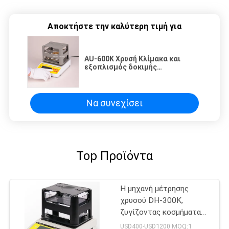
Αποκτήστε την καλύτερη τιμή για
AU-600K Χρυσή Κλίμακα και
εξοπλισμός δοκιμής
καθαρότητας, Κλίμακα δοκιμής
χρυσού, Κλίμακες βαρύτητας
νερού για χρυσό
Να συνεχίσει
Top Προϊόντα
Η μηχανή μέτρησης
χρυσού DH-300K,
ζυγίζοντας κοσμήματα
ζυγίζοντας ζυγαριά
USD400-USD1200 MOQ:1