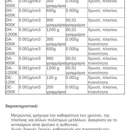
DH-
0.001g/cm3
300
0.005g
Χρυσό, πλατίνα.
300K
γραμμάρια
DH-
0.001g/cm3
600g
0.005g
Χρυσό, πλατίνα.
600K
DH-
0.001g/cm3
900
00,01
Χρυσό, πλατίνα.
900K
γραμμάρια
γραμμάρια
DH-
0.001g/cm3
1200 g
00,01
Χρυσό, πλατίνα.
1200K
γραμμάρια
DA-
0.001g/cm3
300
0.005g
Χρυσό, πλατίνα,
300K
γραμμάρια
πυκνότητα.
DA-
0.001g/cm3
600g
0.005g
Χρυσό, πλατίνα,
600K
πυκνότητα.
DA-
0.001g/cm3
900
00,01
Χρυσό, πλατίνα,
900K
γραμμάρια
γραμμάρια
πυκνότητα.
DA-
0.001g/cm3
1200 g
00,01
Χρυσό, πλατίνα,
1200K
γραμμάρια
πυκνότητα.
DE-
0.001g/cm3
120 g
0.001g
Χρυσό, πλατίνα,
120K
πυκνότητα.
DE-
0.001g/cm3
200
0.001g
Χρυσό, πλατίνα,
200K
γραμμάρια
πυκνότητα.
Χαρακτηριστικά:
Μετρώντας γρήγορα την καθαρότητα του χρυσού, της
πλατίνας και άλλων πολύτιμων μετάλλων. Διακρίνετε αν το
αντικείμενο είναι ψεύτικο ή αυθεντικό.
Χωρίς δοκιμές ζημιών, καθαρισμός και προστασία του