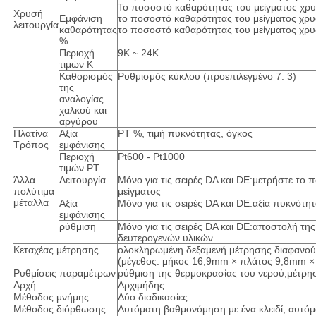
Το ποσοστό καθαρότητας του μείγματος χρυσ
Χρυσή
Εμφάνιση
το ποσοστό καθαρότητας του μείγματος χρυ
λειτουργία
καθαρότητας
το ποσοστό καθαρότητας του μείγματος χρυ
%
Περιοχή
9K ~ 24K
τιμών K
Καθορισμός
Ρυθμισμός κύκλου (προεπιλεγμένο 7: 3)
της
αναλογίας
χαλκού και
αργύρου
Πλατίνα
Αξία
PT %, τιμή πυκνότητας, όγκος
Τρόπος
εμφάνισης
Περιοχή
Pt600 - Pt1000
τιμών PT
Άλλα
Λειτουργία
Μόνο για τις σειρές DA και DE:μετρήστε το
πολύτιμα
μείγματος
μέταλλα
Αξία
Μόνο για τις σειρές DA και DE:αξία πυκνότ
εμφάνισης
ρύθμιση
Μόνο για τις σειρές DA και DE:αποστολή της
δευτερογενών υλικών
Κεταχέας μέτρησης
ολοκληρωμένη δεξαμενή μέτρησης διαφανούς
(μέγεθος: μήκος 16,9mm × πλάτος 9,8mm 
Ρυθμίσεις παραμέτρων
ρύθμιση της θερμοκρασίας του νερού,μέτρη
Αρχή
Αρχιμήδης
Μέθοδος μνήμης
Δύο διαδικασίες
Μέθοδος διόρθωσης
Αυτόματη βαθμονόμηση με ένα κλειδί, αυτόμ