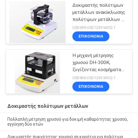
Δοκιμαστής πολύτιμων
μετάλλων ανακύκλωσης
πολύτιμων μετάλλων με
μεγάλη χωρητικότητα
USD499-USD1299 MOQ:1
μέτρησης
ΕΠΙΚΟΙΝΩΝΊΑ
Η μηχανή μέτρησης
χρυσού DH-300K,
ζυγίζοντας κοσμήματα
ζυγίζοντας ζυγαριά
USD400-USD1200 MOQ:1
Χρυσός δοκιμαστής
ΕΠΙΚΟΙΝΩΝΊΑ
ανιχνευτής καθαρότητας
Δοκιμαστής πολύτιμων μετάλλων
Πολλαπλή μέτρηση χρυσού για δοκιμή καθαρότητας χρυσού,
εγγύηση δύο ετών
Δοκιμαστής πυκνότητας χρυσού σε καράτια για πολύτιμα