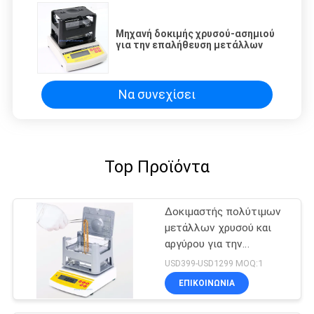
Μηχανή δοκιμής χρυσού-ασημιού
για την επαλήθευση μετάλλων
Να συνεχίσει
Top Προϊόντα
Δοκιμαστής πολύτιμων
μετάλλων χρυσού και
αργύρου για την
αναγνώριση κοσμημάτων
USD399-USD1299 MOQ:1
ΕΠΙΚΟΙΝΩΝΊΑ