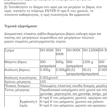
αποθηκεύσετε.
β) Τοποθετήστε το δείγμα στο νερό για να μετρήσει το βάρος στο
νερό, πατήστε το πλήκτρο ENTER.Η τιμή K του χρυσού, το
ποσοστό καθαρότητας, η τιμή πυκνότητας θα εμφανιστεί.
Τεχνικά εξαρτήματα:
Δοκιμαστική πλακέτα,τρίβλα,θερμόμετρο,βάρος,κάλυψη αέρα και
σκόνης,σετ μετρήσεων σωματιδίων,σετ μετρήσεων πλωτών
μερών σώματος,μετασχηματιστής ισχύος
Σχήμα
DH-300K
DH-
DH-900K
DH-1200K
DA-3
600K
Μέγιστο βάρος
300
600g
900
1200 g
300
γραμμάρια
γραμμάρια
γραμ
Ανάλυση βάρους
0.005g
0.005g
00,01
00,01
0.00
γραμμάρια
γραμμάρια
Ανάλυση πυκνότητας
0.001g/cm3
Χρόνος μέτρησης
10S
Πίνακας δοκιμών
Τελειωμένη πλαστική σανίδα δοκιμής μεγάλη
Τύπος μέτρησης
Παραδοσιακά κοσμήματα από χρυσό και πλατίν
χρυσάφι, χειροτεχνία, και χρυσάφι, ασήμι, χα
Η τιμή K του μείγματος χρυσού, αργύρου και
Εμφάνιση k
Η τιμή K του μείγματος χρυσού και χαλκού.
τιμής
Η τιμή K του μείγματος χρυσού και αργύρου·