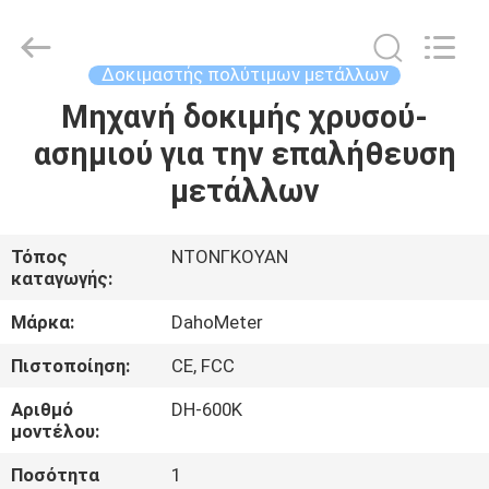
Guangdong Hongtuo Instrument Technology Co.,Ltd.
All
Rights
Reserved.
Developed
Δοκιμαστής πολύτιμων μετάλλων
by
ECER
Μηχανή δοκιμής χρυσού-
ΣΠΊΤΙ
ασημιού για την επαλήθευση
ΠΡΟΪΌΝΤΑ
μετάλλων
ΠΕΡΊΠΟΥ
Τόπος
ΝΤΟΝΓΚΟΥΑΝ
καταγωγής:
ΕΜΕΊΣ
Μάρκα:
DahoMeter
ΓΎΡΟΣ
Πιστοποίηση:
CE, FCC
ΕΡΓΟΣΤΑΣΊΩΝ
Αριθμό
DH-600K
μοντέλου:
ΠΟΙΟΤΙΚΌΣ
Ποσότητα
1