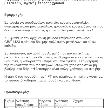
μετάλλων, μηχανή μέτρησης χρυσού.
Εφαρμογή:
Εμπορεία ενεχυροδανείων, τράπεζα, κοσμηματοπωλείο,
ανάκτηση πολύτιμων μετάλλων, εργοστάσιο κοσμημάτων, κέντρο
δοκιμών πολύτιμων λίθων, έρευνα πολύτιμων μετάλλων κλπ.
Σύμφωνα με την αρχιμεδική μέθοδο επιφάνειας στο νερό,
GB/T1423 πρότυπο δοκιμής πολύτιμων μετάλλων, και ούτω
καθεξής.
Συνδυάζοντας την αρχή του Αρχιμήδη με την τεχνική της
μικροηλεκτρονικής, υιοθετώντας αισθητήρα που εισάγεται από τη
Γερμανία, η καθαρότητα μπορεί να υπολογιστεί με τη μέτρηση
της πυκνότητας των πολύτιμων μετάλλων.χαρακτηριστικά μη
βλάβης στο δείγμαΗ λειτουργία είναι απλή, γρήγορη και ακριβής.
Η τιμή K του χρυσού, η τιμή PT της πλατίνας, η τιμή πυκνότητας,
το ποσοστό καθαρότητας μπορούν να μετρηθούν.
Προδιαγραφές:
Σχήμα
Ανάλυση
Μέγιστο
Ανάλυση
Σχήμα
πυκνότητας
βάρος
βάρους