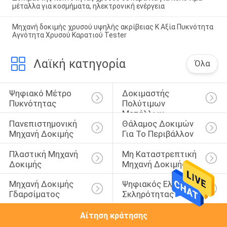
μέταλλα για κοσμήματα, ηλεκτρονική ενέργεια
Μηχανή δοκιμής χρυσού υψηλής ακρίβειας K Αξία Πυκνότητα
Αγνότητα Χρυσού Καρατιού Tester
Λαϊκή κατηγορία
Όλα
Ψηφιακό Μέτρο 
Δοκιμαστής 
Πυκνότητας
Πολύτιμων 
Μετάλλων
Πανεπιστημονική 
Θάλαμος Δοκιμών 
Μηχανή Δοκιμής
Για Το Περιβάλλον
Πλαστική Μηχανή 
Μη Καταστρεπτική 
Δοκιμής
Μηχανή Δοκιμής
Μηχανή Δοκιμής 
Ψηφιακός Ελεγκτής 
Γδαρσίματος
Σκληρότητας
Αίτηση κράτησης