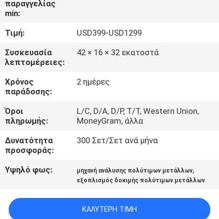
παραγγελίας
ΈΛΕΓΧΟΣ
min:
Τιμή:
USD399-USD1299
ΜΑΣ
ΕΛΆΤΕ
Συσκευασία
42 × 16 × 32 εκατοστά
λεπτομέρειες:
ΣΕ
Χρόνος
2 ημέρες
ΕΠΑΦΉ
παράδοσης:
ΜΕ
Όροι
L/C, D/A, D/P, T/T, Western Union,
πληρωμής:
MoneyGram, άλλα
ΖΗΤΉΣΤΕ
Δυνατότητα
300 Σετ/Σετ ανά μήνα
ΈΝΑ
προσφοράς:
ΑΠΌΣΠΑΣΜΑ
Υψηλό φως:
,
μηχανή ανάλυσης πολύτιμων μετάλλων
εξοπλισμός δοκιμής πολύτιμων μετάλλων
SITEMAP
ΚΑΛΎΤΕΡΗ ΤΙΜΉ