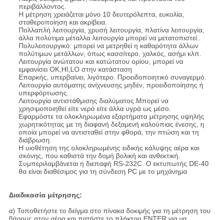
περιβάλλοντος.
Η μέτρηση χρειάζεται μόνο 10 δευτερόλεπτα, ευκολία,
σταθεροποίηση και ακρίβεια.
Πολλαπλή λειτουργία, χρυσή λειτουργία, πλατίνα λειτουργία,
άλλα πολύτιμα μέταλλα λειτουργία μπορεί να μετατοπιστεί..
Πολυλειτουργικό: μπορεί να μετρηθεί η καθαρότητα άλλων
πολύτιμων μετάλλων, όπως κασσίτερο, χαλκός, ασήμι κλπ.
Λειτουργία ανώτατου και κατώτατου ορίου, μπορεί να
εμφανίσει OK,HI,LO στην κατάσταση
Επαρκής, υπερβαίνει, λιγότερο. Προειδοποιητικό συναγερμό.
Λειτουργία αυτόματης ανίχνευσης μηδέν, προειδοποίησης ή
υπερφόρτωσης.
Λειτουργία αντιστάθμισης διαλύματος.Μπορεί να
χρησιμοποιηθεί είτε νερό είτε άλλα υγρά ως μέσο.
Εφαρμόστε τα ολοκληρωμένα εξαρτήματα μέτρησης υψηλής
χωρητικότητας με τη διαφανή δεξαμενή καλούπιας ένεσης, η
οποία μπορεί να αντισταθεί στην φθορά, την πτώση και τη
διάβρωση.
Η υιοθέτηση της ολοκληρωμένης ειδικής κάλυψης αέρα και
σκόνης, που καθιστά την δομή βολική και ανθεκτική.
Συμπεριλαμβάνεται η διεπαφή RS-232C. Ο εκτυπωτής DE-40
θα είναι διαθέσιμος για τη σύνδεση PC με το μηχάνημα
Διαδικασία μέτρησης:
α) Τοποθετήστε το δείγμα στο πίνακα δοκιμής για τη μέτρηση του
βάρους στον αέρα και πατήστε το πλήκτρο ENTER για να