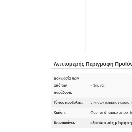
Λεπτομερής Περιγραφή Προϊό
Δοκιμασία πριν
από την
- Ναι, ναι.
παράδοση:
Τύπος προβολής:
5 ιντσών πλήρης έγχρωμη
Χρήση:
Φορητό ψηφιακό μέτρο ι
εξοπλισμός μέτρηση
Επισημαίνω: