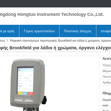
ngdong Hongtuo Instrument Technology Co.,Ltd.
κά με εμάς
Γύρος εργοστασίων
Ποιοτικός έλεγχος
επαφή
δους
Ψηφιακό ελκονόμετρο περιστροφής Brookfield για λάδια ή χρώματα, όργανο
ής Brookfield για λάδια ή χρώματα, όργανο ελέγχο
Λεπτ
Τόπος
Μάρκα
Πιστο
Αριθμ
Πληρ
Ποσότ
min: