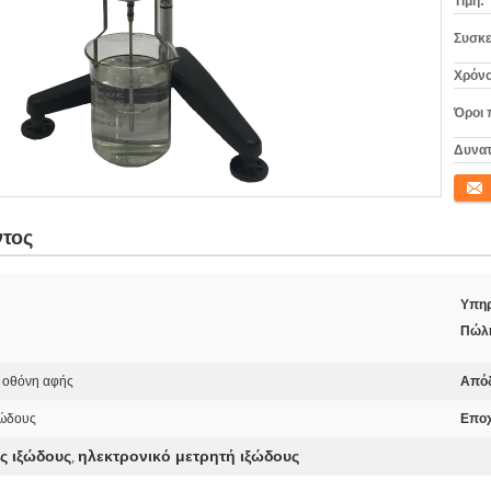
Τιμή:
Συσκε
Χρόνο
Όροι 
Δυνατ
Επικο
ντος
Υπηρ
Πώλ
 οθόνη αφής
Από
ξώδους
Εποχ
ς ιξώδους
ηλεκτρονικό μετρητή ιξώδους
,