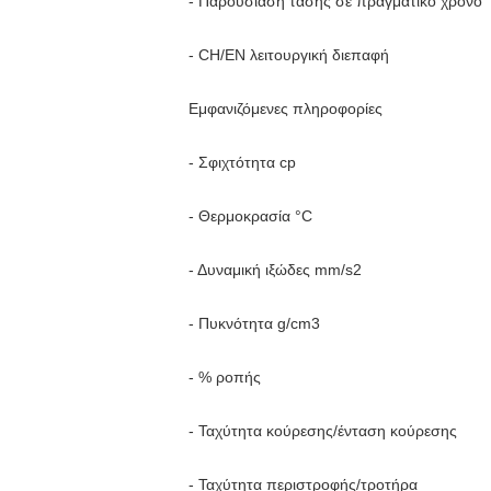
- Παρουσίαση τάσης σε πραγματικό χρόνο
- CH/EN λειτουργική διεπαφή
Εμφανιζόμενες πληροφορίες
- Σφιχτότητα cp
- Θερμοκρασία °C
- Δυναμική ιξώδες mm/s2
- Πυκνότητα g/cm3
- % ροπής
- Ταχύτητα κούρεσης/ένταση κούρεσης
- Ταχύτητα περιστροφής/τροτήρα