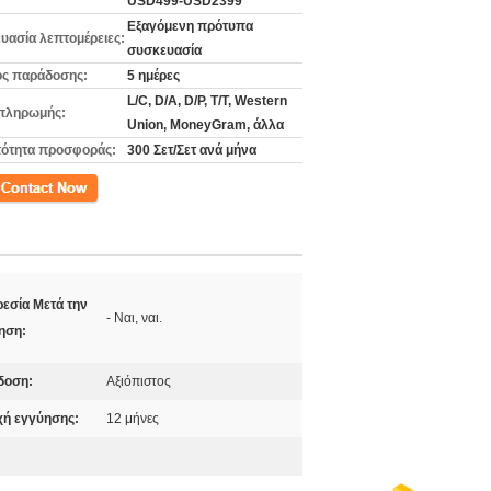
USD499-USD2399
Εξαγόμενη πρότυπα
υασία λεπτομέρειες:
συσκευασία
ς παράδοσης:
5 ημέρες
L/C, D/A, D/P, T/T, Western
πληρωμής:
Union, MoneyGram, άλλα
ότητα προσφοράς:
300 Σετ/Σετ ανά μήνα
ινωνία
εσία Μετά την
- Ναι, ναι.
ηση:
δοση:
Αξιόπιστος
ή εγγύησης:
12 μήνες