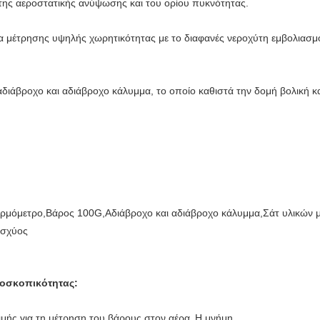
 της αεροστατικής ανύψωσης και του ορίου πυκνότητας.
α μέτρησης υψηλής χωρητικότητας με το διαφανές νεροχύτη εμβολιασμο
αδιάβροχο και αδιάβροχο κάλυμμα, το οποίο καθιστά την δομή βολική κα
Θερμόμετρο,Βάρος 100G,Αδιάβροχο και αδιάβροχο κάλυμμα,Σάτ υλικών
ισχύος
ροσκοπικότητας:
ιμής για τη μέτρηση του βάρους στον αέρα.
Η μνήμη.