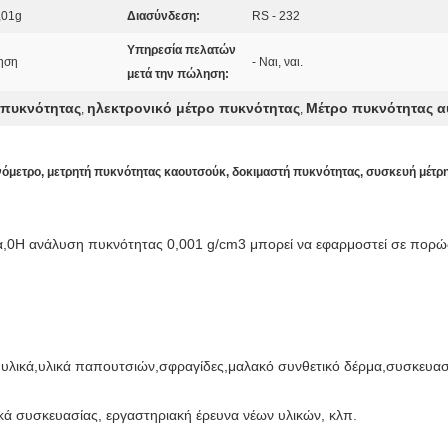
,01g
Διασύνδεση:
RS - 232
Υπηρεσία πελατών
ρηση
- Ναι, ναι.
μετά την πώληση:
 πυκνότητας
ηλεκτρονικό μέτρο πυκνότητας
Μέτρο πυκνότητας α
,
,
όμετρο, μετρητή πυκνότητας καουτσούκ, δοκιμαστή πυκνότητας, συσκευή μέτρ
α,0Η ανάλυση πυκνότητας 0,001 g/cm3 μπορεί να εφαρμοστεί σε πορώδ
 υλικά,υλικά παπουτσιών,σφραγίδες,μαλακό συνθετικό δέρμα,συσκευασ
ικά συσκευασίας, εργαστηριακή έρευνα νέων υλικών, κλπ.