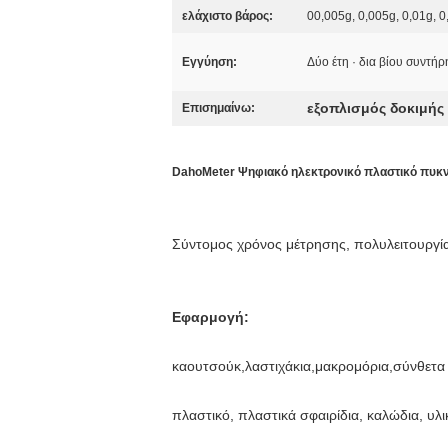
ελάχιστο βάρος:
00,005g, 0,005g, 0,01g, 0
Εγγύηση:
Δύο έτη · δια βίου συντή
εξοπλισμός δοκιμής
Επισημαίνω:
DahoMeter Ψηφιακό ηλεκτρονικό πλαστικό πυκν
Σύντομος χρόνος μέτρησης, πολυλειτουργί
Εφαρμογή:
καουτσούκ,λαστιχάκια,μακρομόρια,σύνθετα
πλαστικό, πλαστικά σφαιρίδια, καλώδια, υλ