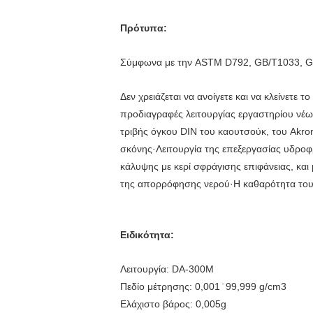
Πρότυπα:
Σύμφωνα με την ASTM D792, GB/T1033, GB
Δεν χρειάζεται να ανοίγετε και να κλείνετε
προδιαγραφές λειτουργίας εργαστηρίου νέων
τριβής όγκου DIN του καουτσούκ, του Akron
σκόνης·Λειτουργία της επεξεργασίας υδρο
κάλυψης με κερί σφράγισης επιφάνειας, και
της απορρόφησης νερού·Η καθαρότητα του β
Ειδικότητα:
Λειτουργία: DA-300M
Πεδίο μέτρησης: 0,001 ̇ 99,999 g/cm3
Ελάχιστο βάρος: 0,005g