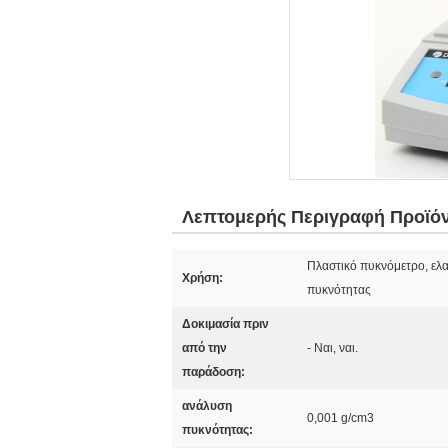
Λεπτομερής Περιγραφή Προϊό
Πλαστικό πυκνόμετρο, ελα
Χρήση:
πυκνότητας
Δοκιμασία πριν
από την
- Ναι, ναι.
παράδοση:
ανάλυση
0,001 g/cm3
πυκνότητας: