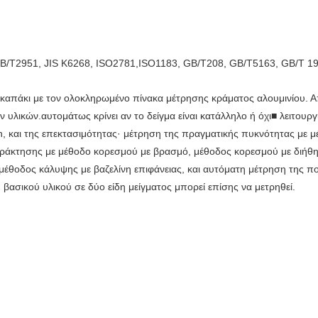
/T2951, JIS K6268, ISO
2781,ISO1183, GB/T208, GB/T5163, GB/T 1
 το καπάκι με τον ολοκληρωμένο πίνακα μέτρησης κράματος αλουμινίου. 
 υλικών.αυτομάτως κρίνει αν το δείγμα είναι κατάλληλο ή όχι■ λειτουρ
, και της επεκτασιμότητας· μέτρηση της πραγματικής πυκνότητας με μ
φράκτησης με μέθοδο κορεσμού με βρασμό, μέθοδος κορεσμού με διήθη
 μέθοδος κάλυψης με βαζελίνη επιφάνειας, και αυτόματη μέτρηση της πο
ασικού υλικού σε δύο είδη μείγματος μπορεί επίσης να μετρηθεί.