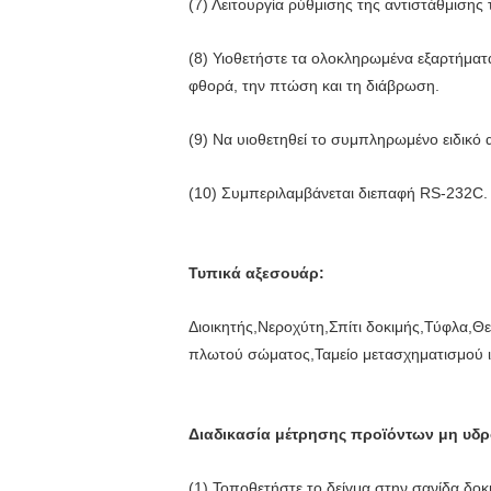
(7) Λειτουργία ρύθμισης της αντιστάθμισης
(8) Υιοθετήστε τα ολοκληρωμένα εξαρτήματ
φθορά, την πτώση και τη διάβρωση.
(9) Να υιοθετηθεί το συμπληρωμένο ειδικό 
(10) Συμπεριλαμβάνεται διεπαφή RS-232C.
Τυπικά αξεσουάρ:
Διοικητής,Νεροχύτη,Σπίτι δοκιμής,Τύφλα,
πλωτού σώματος,Ταμείο μετασχηματισμού 
Διαδικασία μέτρησης προϊόντων μη υδ
(1) Τοποθετήστε το δείγμα στην σανίδα δοκ