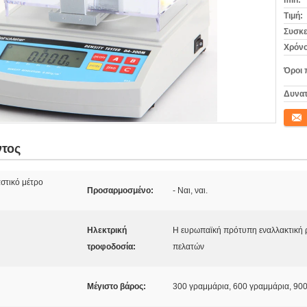
min:
Τιμή:
Συσκε
Χρόνο
Όροι 
Δυνατ
Επικο
ντος
στικό μέτρο
Προσαρμοσμένο:
- Ναι, ναι.
Ηλεκτρική
Η ευρωπαϊκή πρότυπη εναλλακτική ρ
τροφοδοσία:
πελατών
Μέγιστο βάρος:
300 γραμμάρια, 600 γραμμάρια, 90