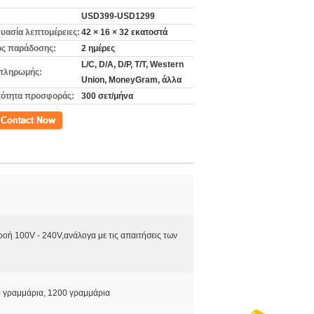
USD399-USD1299
υασία λεπτομέρειες:
42 × 16 × 32 εκατοστά
ς παράδοσης:
2 ημέρες
L/C, D/A, D/P, T/T, Western
πληρωμής:
Union, MoneyGram, άλλα
ότητα προσφοράς:
300 σετ/μήνα
ινωνία
οή 100V - 240V,ανάλογα με τις απαιτήσεις των
0 γραμμάρια, 1200 γραμμάρια