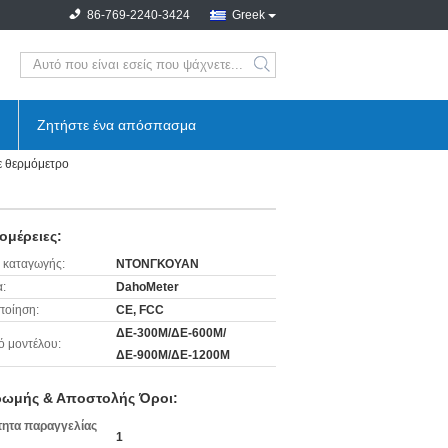
86-769-2240-3424
Greek
search
Ζητήστε ένα απόσπασμα
ε θερμόμετρο
ομέρειες:
 καταγωγής:
ΝΤΟΝΓΚΟΥΑΝ
:
DahoMeter
ποίηση:
CE, FCC
ΔΕ-300Μ/ΔΕ-600Μ/
ό μοντέλου:
ΔΕ-900Μ/ΔΕ-1200Μ
ωμής & Αποστολής Όροι:
ητα παραγγελίας
1