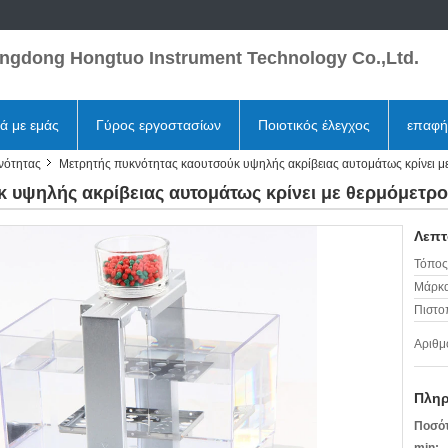
ngdong Hongtuo Instrument Technology Co.,Ltd.
κά με εμάς
Γύρος εργοστασίων
Ποιοτικός έλεγχος
επαφή
νότητας
Μετρητής πυκνότητας καουτσούκ υψηλής ακρίβειας αυτομάτως κρίνει μ
 υψηλής ακρίβειας αυτομάτως κρίνει με θερμόμετρο
Λεπτ
Τόπος
Μάρκα
Πιστο
Αριθμ
Πληρ
Ποσότ