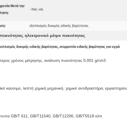
ρεσία Μετά την
- Ναι, ναι.
ληση:
ση:
εξοπλισμός δοκιμής ειδικής βαρύτητας
 πυκνότητας
ηλεκτρονικό μέτρο πυκνότητας
,
οπλισμός δοκιμής ειδικής βαρύτητας, ισορροπία ειδικής βαρύτητας για υγρά
ρότερος χρόνος μέτρησης, ανάλυση πυκνότητας 0,001 g/cm3
αϊκό καύσιμο, λεπτή χημική μηχανική, χημικό αντιδραστήρα, εργαστηρίου
ρότυπα GB/T 611, GB/T11540, GB/T12206, GB/T5518 κλπ.