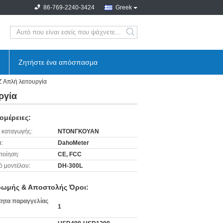
86-769-2240-3424
Greek
search
Ζητήστε ένα απόσπασμα
 Απλή λειτουργία
ργία
ομέρειες:
 καταγωγής:
ΝΤΟΝΓΚΟΥΑΝ
:
DahoMeter
ποίηση:
CE, FCC
ό μοντέλου:
DH-300L
ωμής & Αποστολής Όροι:
ητα παραγγελίας
1