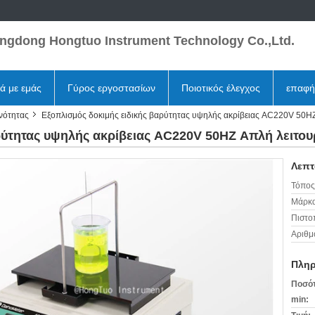
ngdong Hongtuo Instrument Technology Co.,Ltd.
κά με εμάς
Γύρος εργοστασίων
Ποιοτικός έλεγχος
επαφή
νότητας
Εξοπλισμός δοκιμής ειδικής βαρύτητας υψηλής ακρίβειας AC220V 50HZ
ρύτητας υψηλής ακρίβειας AC220V 50HZ Απλή λειτου
Λεπτ
Τόπος
Μάρκα
Πιστο
Αριθμ
Πληρ
Ποσότ
min: