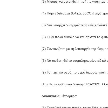
(3) Μπορεί να μετρηθεί η τιμή πυκνότητας
(4) Πάρτε δείγματα βολικά, 50CC ή λιγότερο
(5) Δεν υπάρχει δυσχερέστερη επεξεργασία 
(6) Είναι πολύ εύκολο να καθαριστεί το φλι
(7) Συντονίζεται με τη λειτουργία της θερμ
(8) Να υιοθετηθεί το συμπληρωμένο ειδικό 
(9) Το πτητικό υγρό, το υγρό διαβρωτικότη
(10) Περιλαμβάνεται διεπαφή RS-232C. Ο ε
Διαδικασία μέτρησης:
(1) Τοποθετήστε το ποτήρι με το δείγμα στη