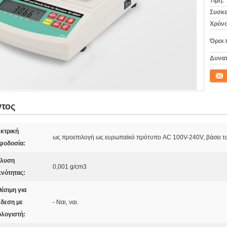
Τιμή:
Συσκε
Χρόνο
Όροι 
Δυνατ
Επικο
ντος
κτρική
ως προεπιλογή ως ευρωπαϊκό πρότυπο AC 100V-240V, βάσει τ
φοδοσία:
άλυση
0,001 g/cm3
νότητας:
θέσιμη για
δεση με
- Ναι, ναι.
λογιστή: