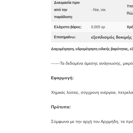
Δοκιμασία πριν
Υπη
από την
- Ναι, ναι.
Πώ
παράδοση:
Ελάχιστο βάρος:
0,005 γρ
Χρή
εξοπλισμός δοκιμής
Επισημαίνω:
Δαχομέτρηση, υδρομέτρηση ειδικής βαρύτητας, εξ
------Τα δεδομένα άμεσης ανάγνωσης, μικ
Εφαρμογή:
Χημικές λύσεις, σύγχρονη ενέργεια, πετρελ
Πρότυπα:
Σύμφωνα με την αρχή του Αρχιμήδη, τα π