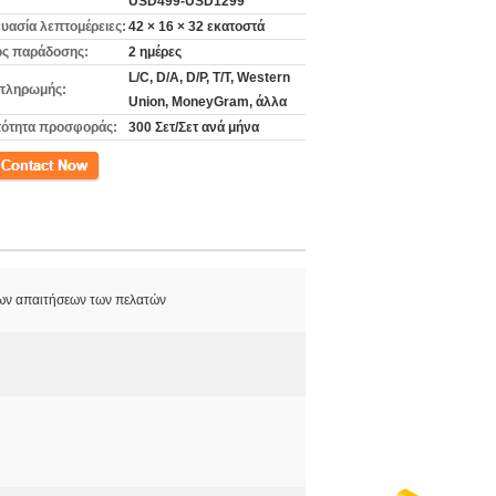
USD499-USD1299
υασία λεπτομέρειες:
42 × 16 × 32 εκατοστά
ς παράδοσης:
2 ημέρες
L/C, D/A, D/P, T/T, Western
πληρωμής:
Union, MoneyGram, άλλα
ότητα προσφοράς:
300 Σετ/Σετ ανά μήνα
ινωνία
ων απαιτήσεων των πελατών