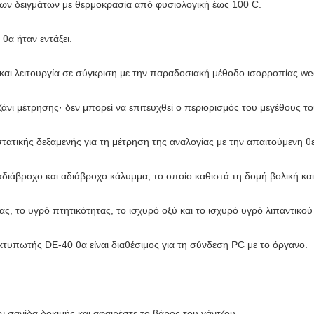
 των δειγμάτων με θερμοκρασία από φυσιολογική έως 100 C.
 θα ήταν εντάξει.
και λειτουργία σε σύγκριση με την παραδοσιακή μέθοδο ισορροπίας wec
τζάνι μέτρησης· δεν μπορεί να επιτευχθεί ο περιορισμός του μεγέθους τ
οστατικής δεξαμενής για τη μέτρηση της αναλογίας με την απαιτούμενη 
αδιάβροχο και αδιάβροχο κάλυμμα, το οποίο καθιστά τη δομή βολική και
τας, το υγρό πτητικότητας, το ισχυρό οξύ και το ισχυρό υγρό λιπαντικ
κτυπωτής DE-40 θα είναι διαθέσιμος για τη σύνδεση PC με το όργανο.
ν σανίδα δοκιμής και αφαιρέστε το βάρος του γάντζου.