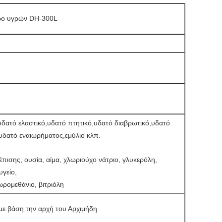
ρο υγρών DH-300L
,υδατό ελαστικό,υδατό πτητικό,υδατό διαβρωτικό,υδατό
δατό εναιωρήματος,εμύλιο κλπ.
πισης, ουσία, αίμα, χλωριούχο νάτριο, γλυκερόλη,
υγείο,
ωρομεθάνιο, βιτριόλη
ε βάση την αρχή του Αρχιμήδη