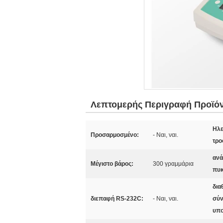
Λεπτομερής Περιγραφή Προϊό
Ηλε
Προσαρμοσμένο:
- Ναι, ναι.
τρο
αν
Μέγιστο βάρος:
300 γραμμάρια
πυκ
δια
διεπαφή RS-232C:
- Ναι, ναι.
σύν
υπο