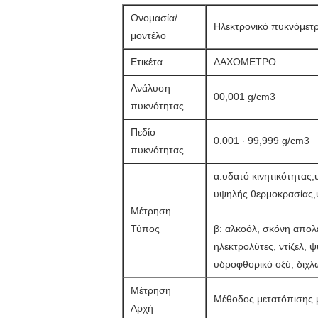
Ονομασία/
Ηλεκτρονικό πυκνόμετ
μοντέλο
Ετικέτα
ΔΑΧΟΜΕΤΡΟ
Ανάλυση
00,001 g/cm3
πυκνότητας
Πεδίο
0.001 ∙ 99,999 g/cm3
πυκνότητας
α:υδατό κινητικότητας
υψηλής θερμοκρασίας,υ
Μέτρηση
Τύπος
β: αλκοόλ, σκόνη απολέ
ηλεκτρολύτες, ντίζελ, ψ
υδροφθορικό οξύ, διχλ
Μέτρηση
Μέθοδος μετατόπισης μ
Αρχή