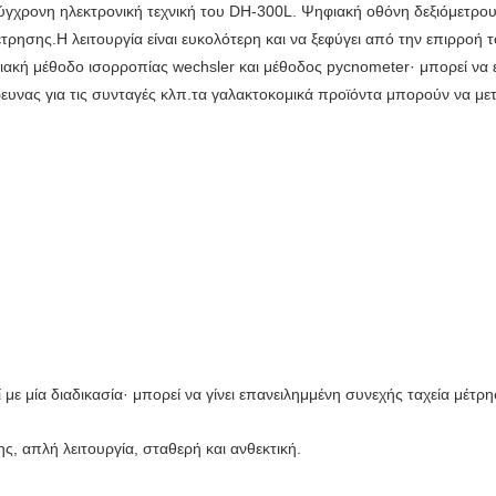
ύγχρονη ηλεκτρονική τεχνική του DH-300L. Ψηφιακή οθόνη δεξιόμετρο
τρησης.Η λειτουργία είναι ευκολότερη και να ξεφύγει από την επιρροή 
ακή μέθοδο ισορροπίας wechsler και μέθοδος pycnometer· μπορεί να ε
ρευνας για τις συνταγές κλπ.τα γαλακτοκομικά προϊόντα μπορούν να με
 με μία διαδικασία· μπορεί να γίνει επανειλημμένη συνεχής ταχεία μέτρη
ς, απλή λειτουργία, σταθερή και ανθεκτική.