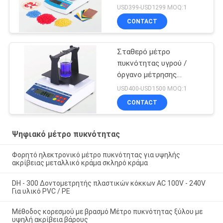
με καλώδιο σύνδεσης
USD399-USD1299 MOQ:1
δεδομένων
CONTACT
Σταθερό μέτρο
πυκνότητας υγρού /
όργανο μέτρησης
συγκέντρωσης για
USD400-USD1500 MOQ:1
ισχυρά οξέα αλκαλικά
CONTACT
υγρά
Ψηφιακό μέτρο πυκνότητας
Φορητό ηλεκτρονικό μέτρο πυκνότητας για υψηλής
ακρίβειας μεταλλικό κράμα σκληρό κράμα
DH - 300 Δοντομετρητής πλαστικών κόκκων AC 100V - 240V
Για υλικό PVC / PE
Μέθοδος κορεσμού με βρασμό Μέτρο πυκνότητας ξύλου με
υψηλή ακρίβεια βάρους