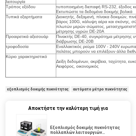
λειτουργία
Τρόπος εξόδου
τυποποιημένη διεπαφή RS-232, έξοδος κ
Εκτυπώστε τα δεδομένα δοκιμής βολικά
Τυπικά εξαρτήματα
Διοικητής, δεξαμενή, πίνακα δοκιμών, πιν
βάρος 100G, κάλυψη αέρα και σκόνης, σ
πλωτών μερών σώματος, μετασχηματιστή
μέτρησης υγρών DE-20A
Προαιρετικά αξεσουάρ
Πινακτής DE-40, συγκρότημα μέτρησης υ
διάβρωσης DE-20B
τροφοδοσία
Εναλλακτικός ρεύμα 100V - 240V ευρωπα
πελάτες μπορούν να επιλέξουν άλλα διε
Κύριο χαρακτηριστικό
Δείξη δεδομένων, ακρίβεια, ταχύτητα, ευκ
Αειφόρος, οικονομικός
εξοπλισμός δοκιμής πυκνότητας
αυτόματο μέτρο πυκνότητας
Αποκτήστε την καλύτερη τιμή για
Εξοπλισμός δοκιμής πυκνότητας
πολλαπλών λειτουργιών