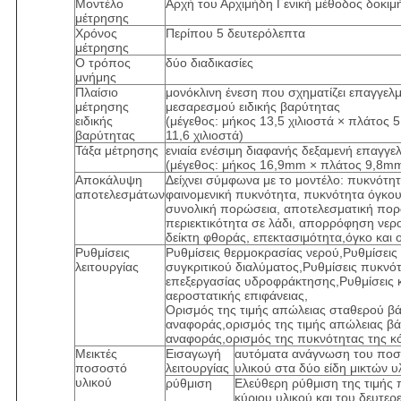
Μοντέλο
Αρχή του Αρχιμήδη Γενική μέθοδος δοκιμ
μέτρησης
Χρόνος
Περίπου 5 δευτερόλεπτα
μέτρησης
Ο τρόπος
δύο διαδικασίες
μνήμης
Πλαίσιο
μονόκλινη ένεση που σχηματίζει επαγγελμ
μέτρησης
μεσαρεσμού ειδικής βαρύτητας
ειδικής
(μέγεθος: μήκος 13,5 χιλιοστά × πλάτος 5
βαρύτητας
11,6 χιλιοστά)
Τάξα μέτρησης
ενιαία ενέσιμη διαφανής δεξαμενή επαγγε
(μέγεθος: μήκος 16,9mm × πλάτος 9,8m
Αποκάλυψη
Δείχνει σύμφωνα με το μοντέλο: πυκνότητ
αποτελεσμάτων
φαινομενική πυκνότητα, πυκνότητα όγκου
συνολική πορώσεια, αποτελεσματική πορ
περιεκτικότητα σε λάδι, απορρόφηση νερ
δείκτη φθοράς, επεκτασιμότητα,όγκο και 
Ρυθμίσεις
Ρυθμίσεις θερμοκρασίας νερού,Ρυθμίσει
λειτουργίας
συγκριτικού διαλύματος,Ρυθμίσεις πυκνό
επεξεργασίας υδροφράκτησης,Ρυθμίσεις κ
αεροστατικής επιφάνειας,
Ορισμός της τιμής απώλειας σταθερού β
αναφοράς,ορισμός της τιμής απώλειας β
αναφοράς,ορισμός της πυκνότητας της κ
Μεικτές
Εισαγωγή
αυτόματα ανάγνωση του ποσ
ποσοστό
λειτουργίας
υλικού στα δύο είδη μικτών υ
υλικού
ρύθμιση
Ελεύθερη ρύθμιση της τιμής 
κύριου υλικού και του δευτερ