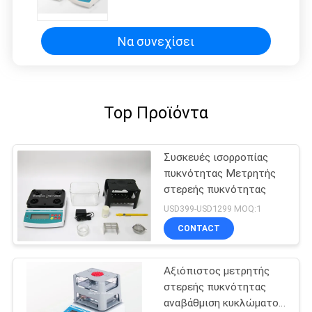
Ηλεκτρονικό ψηφιακό
πυκνόμετρο στερεών υλικών
Να συνεχίσει
Top Προϊόντα
Συσκευές ισορροπίας
πυκνότητας Μετρητής
στερεής πυκνότητας
USD399-USD1299 MOQ:1
CONTACT
Αξιόπιστος μετρητής
στερεής πυκνότητας
αναβάθμιση κυκλώματος