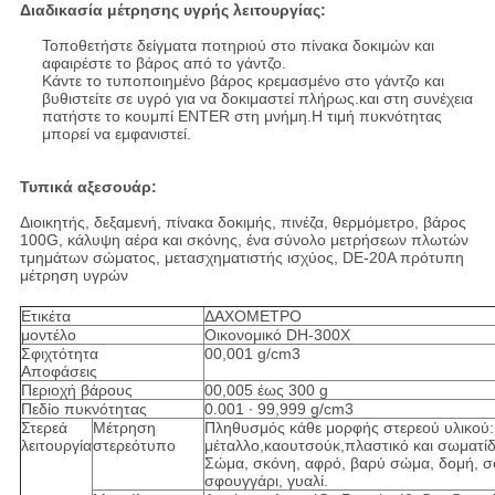
Διαδικασία μέτρησης υγρής λειτουργίας:
Τοποθετήστε δείγματα ποτηριού στο πίνακα δοκιμών και
αφαιρέστε το βάρος από το γάντζο.
Κάντε το τυποποιημένο βάρος κρεμασμένο στο γάντζο και
βυθιστείτε σε υγρό για να δοκιμαστεί πλήρως.και στη συνέχεια
πατήστε το κουμπί ENTER στη μνήμη.Η τιμή πυκνότητας
μπορεί να εμφανιστεί.
Τυπικά αξεσουάρ:
Διοικητής, δεξαμενή, πίνακα δοκιμής, πινέζα, θερμόμετρο, βάρος
100G, κάλυψη αέρα και σκόνης, ένα σύνολο μετρήσεων πλωτών
τμημάτων σώματος, μετασχηματιστής ισχύος, DE-20A πρότυπη
μέτρηση υγρών
Ετικέτα
ΔΑΧΟΜΕΤΡΟ
μοντέλο
Οικονομικό DH-300X
Σφιχτότητα
00,001 g/cm3
Αποφάσεις
Περιοχή βάρους
00,005 έως 300 g
Πεδίο πυκνότητας
0.001 ∙ 99,999 g/cm3
Στερεά
Μέτρηση
Πληθυσμός κάθε μορφής στερεού υλικού:
λειτουργία
στερεότυπο
μέταλλο,καουτσούκ,πλαστικό και σωματίδ
Σώμα, σκόνη, αφρό, βαρύ σώμα, δομή, σω
σφουγγάρι, γυαλί.