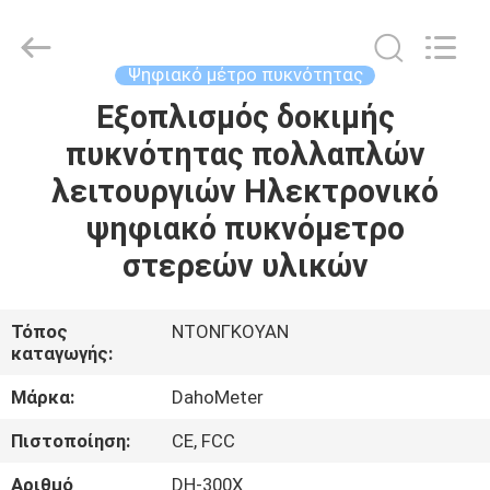
προμηθευτής.
Copyright
©
2018
-
Ψηφιακό μέτρο πυκνότητας
2025
Guangdong Hongtuo Instrument Technology Co.,Ltd.
All
Εξοπλισμός δοκιμής
ΣΠΊΤΙ
Rights
Reserved.
πυκνότητας πολλαπλών
Developed
by
ECER
ΠΡΟΪΌΝΤΑ
λειτουργιών Ηλεκτρονικό
ψηφιακό πυκνόμετρο
ΠΕΡΊΠΟΥ
στερεών υλικών
ΕΜΕΊΣ
Τόπος
ΝΤΟΝΓΚΟΥΑΝ
καταγωγής:
ΓΎΡΟΣ
ΕΡΓΟΣΤΑΣΊΩΝ
Μάρκα:
DahoMeter
Πιστοποίηση:
CE, FCC
ΠΟΙΟΤΙΚΌΣ
Αριθμό
DH-300X