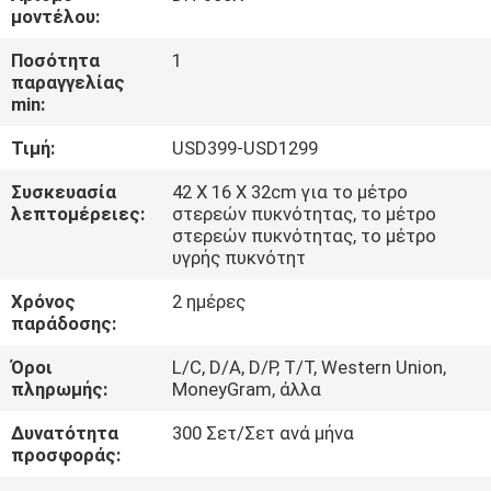
ΈΛΕΓΧΟΣ
μοντέλου:
Ποσότητα
1
ΜΑΣ
παραγγελίας
min:
ΕΛΆΤΕ
Τιμή:
USD399-USD1299
ΣΕ
ΕΠΑΦΉ
Συσκευασία
42 X 16 X 32cm για το μέτρο
λεπτομέρειες:
στερεών πυκνότητας, το μέτρο
ΜΕ
στερεών πυκνότητας, το μέτρο
υγρής πυκνότητ
ΖΗΤΉΣΤΕ
Χρόνος
2 ημέρες
παράδοσης:
ΈΝΑ
Όροι
L/C, D/A, D/P, T/T, Western Union,
ΑΠΌΣΠΑΣΜΑ
πληρωμής:
MoneyGram, άλλα
Δυνατότητα
300 Σετ/Σετ ανά μήνα
SITEMAP
προσφοράς: