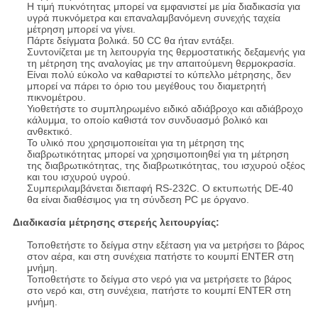
Η τιμή πυκνότητας μπορεί να εμφανιστεί με μία διαδικασία για
υγρά πυκνόμετρα και επαναλαμβανόμενη συνεχής ταχεία
μέτρηση μπορεί να γίνει.
Πάρτε δείγματα βολικά. 50 CC θα ήταν εντάξει.
Συντονίζεται με τη λειτουργία της θερμοστατικής δεξαμενής για
τη μέτρηση της αναλογίας με την απαιτούμενη θερμοκρασία.
Είναι πολύ εύκολο να καθαριστεί το κύπελλο μέτρησης, δεν
μπορεί να πάρει το όριο του μεγέθους του διαμετρητή
πικνομέτρου.
Υιοθετήστε το συμπληρωμένο ειδικό αδιάβροχο και αδιάβροχο
κάλυμμα, το οποίο καθιστά τον συνδυασμό βολικό και
ανθεκτικό.
Το υλικό που χρησιμοποιείται για τη μέτρηση της
διαβρωτικότητας μπορεί να χρησιμοποιηθεί για τη μέτρηση
της διαβρωτικότητας, της διαβρωτικότητας, του ισχυρού οξέος
και του ισχυρού υγρού.
Συμπεριλαμβάνεται διεπαφή RS-232C. Ο εκτυπωτής DE-40
θα είναι διαθέσιμος για τη σύνδεση PC με όργανο.
Διαδικασία μέτρησης στερεής λειτουργίας:
Τοποθετήστε το δείγμα στην εξέταση για να μετρήσει το βάρος
στον αέρα, και στη συνέχεια πατήστε το κουμπί ENTER στη
μνήμη.
Τοποθετήστε το δείγμα στο νερό για να μετρήσετε το βάρος
στο νερό και, στη συνέχεια, πατήστε το κουμπί ENTER στη
μνήμη.