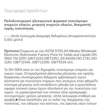
Περιγραφή προϊόντων
Πολυλειτουργικό ηλεκτρονικό ψηφιακό πυκνόμετρο
στερεών υλικών, μετρητή στερεών υλικών, δοκιμαστή
υγρής πυκνότητας
------Απλή λειτουργία,Διαγραφή δεδομένων,Αποφασιστικότητα
0,001 g/cm3
Πρότυπα:
Σύμφωνα με την ASTM D792,AS Alibaba Wholesale
Electronic Hydrometer Factory Price for Solids and Liquids DH-
300X TM D297,GB/T1033,GB/T2951,JIS K6268,ISO 2781,ISO
1183, GB/T11540, GB/T12206, GB/T5518 κλπ.
Το DH-300X είναι το πιο δημοφιλές πυκνόμετρο στερεών και
υγρών τώρα. Επαγγελματικά αξεσουάρ μέτρησης και υψηλής
διαφάνειας ολοκληρωμένη δεξαμενή εμβολιασμού έχουν
εξοπλιστεί για πυκνότητα στερεών.που αντέχουν στην φθοράΤο
σύστημα μέτρησης από ανοξείδωτο χάλυβα και η κρυστάλλινη
σφαίρα τυπικού όγκου έχουν εξοπλιστεί για την πυκνότητα του
υγρού, τα χαρακτηριστικά των οποίων είναι ομοιόμορφη,
συντομότερος χρόνος μέτρησης, απλή λειτουργία,σταθερή και
ακριβής■ Είναι κατάλληλο για το πεδίο της διαχείρισης της
ποιότητας, του ελέγχου του κόστους, της έρευνας νέων τύπων