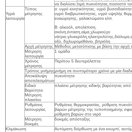
να διαλύσει
τιμή πυκνότητας,ποσοστό το
Τύπος
α: υγρό κινητικότητας, υγρό βυσσιδαιότητ
Υγρά
μέτρησης
υγρό διαβρωτικότητας, υγρό υψηλής θερ
λειτουργία
εναιώρησης, γαλακτώματα κλπ.
Β: αλκοόλ, απολέπιση.
σκόνη,ένταση,αίμα,χλωριούχο
νάτριο,γλυκερόλη,ηλεκτρολύτης,διόλυμα,
οξύ, διχλωρομεθάνιο, βιτριόλη
Αρχή μέτρησης
Μέθοδος μετατόπισης με βάση την αρχή 
Μέτρηση
1 ομάδα
λειτουργία
Χρόνος
Περίπου 5 δευτερόλεπτα
μέτρησης
Τρόπος μνήμης
μνήμη σε συντομότερο χρόνο με μία διαδι
Αποκάλυψη
πυκνότητα
αποτελεσμάτων
Ειδικό
πλαίσιο μέτρησης ειδικής βαρύτητας από
Βαρύτητα
Μέτρηση
πλαισίου
Ρυθμίσεις
Ρυθμίσεις θερμοκρασίας, ρύθμιση πυκνότ
λειτουργίας
βαρών μέτρησης της τυποποιημένης σφαί
ρύθμιση βαρών στο νερό
Μέτρηση
δοκιμές απόσταξης
δοκιμές
Κλιμάκωση
Αυτόματη διόρθωση με ένα κουμπί, αυτόμ