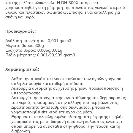
και της μελέτης υλικών κλπ.Η DH-300X μπορεί να
χρησιμοποιηθεί για τη μέτρηση της πυκνότητας γενικού στερεού
υλικού και πλαστικών σωματιδίωνΕπίσης, είναι κατάλληλο για
σκόνη και υγρό.
Προδιαγραφές:
Ανάλυση πυκνότητας: 0,001 g/cm3
Μέγιστο βάρος:300g
Ελάχιστο βάρος: 0,005g/0,01g
Πεδίο μέτρησης: 0,001-99,999 g/cm3
Χαρακτηριστικά:
Δείξτε την πυκνότητα των στερεών και των υγρών γρήγορα,
απλή λειτουργία και σταθερή απόδοση.
Λειτουργία αυτόματης ανίχνευσης μηδέν, προειδοποίησης ή
υπερφόρτωσης.
Λειτουργία της πραγματικής αντιστάθμισης της θερμοκρασίας
του νερού, προσαρμογή στην αλλαγή του περιβάλλοντος.
Δραστηριότητα αντιστάθμισης διαλύματος: μπορεί να
χρησιμοποιηθεί είτε νερό είτε υγρό ως μέσο.
Εφαρμόστε τα ολοκληρωμένα εξαρτήματα μέτρησης υψηλής
χωρητικότητας με τη διαφανή δεξαμενή καλούπιας ένεσης, η
οποία μπορεί να αντισταθεί στην φθορά, την πτώση και τη
διάβρωση.