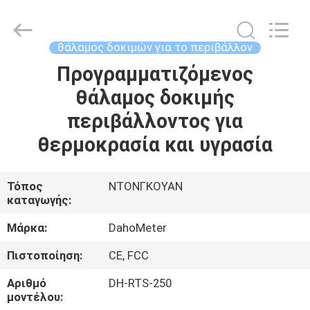
Copyright
©
2018
-
2025
θάλαμος δοκιμών για το περιβάλλον
Guangdong Hongtuo Instrument Technology Co.,Ltd.
All
Rights
Προγραμματιζόμενος
ΣΠΊΤΙ
Reserved.
Developed
θάλαμος δοκιμής
by
ECER
ΠΡΟΪΌΝΤΑ
περιβάλλοντος για
θερμοκρασία και υγρασία
ΠΕΡΊΠΟΥ
ΕΜΕΊΣ
Τόπος
ΝΤΟΝΓΚΟΥΑΝ
καταγωγής:
ΓΎΡΟΣ
Μάρκα:
DahoMeter
ΕΡΓΟΣΤΑΣΊΩΝ
Πιστοποίηση:
CE, FCC
Αριθμό
DH-RTS-250
ΠΟΙΟΤΙΚΌΣ
μοντέλου: