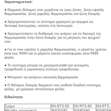
Χαρακτηριστικά:
● Θερμικός θάλαμος σοκ χωρίζεται σε τρεις ζώνες: ζώνη υψηλής
θερμοκρασίας, ζώνη χαμηλής θερμοκρασίας και ζώνη δοκιμής.
● Χρησιμοποιώντας το σύστημα χειρισμού με άγγιγμα ως
διεπαφή λειτουργίας, εύκολη στη λειτουργία.
● Χρησιμοποιήστε τη διαδρομή του ανέμου για τη διανομή της
θερμοκρασίας στην ζώνη δοκιμής για τη μέτρηση του ψυχρού
σοκ.
● Για το σοκ υψηλής ή χαμηλής θερμοκρασίας, ο μέγιστος χρόνος
είναι έως 999H και οι μέγιστοι κύκλοι κυκλοφορίας είναι 9999
φορές.
● Το σύστημα μπορεί να χρησιμοποιηθεί για αυτόματη
τροφοδοσία ή χειροκίνητη επιλογή τροφοδοσίας.
● Μπορούν να εισάγουν κανονική θερμοκρασία.
● Ο θάλαμος δοκιμής θερμικού σοκ υιοθετεί δυαδικό σύστημα
ψύξης, με γρήγορο αποτέλεσμα ψύξης.
Ειδικότητα:
Σχήμα
DH-RTS-50
DH-RTS-80
DH-RTS-
Μέγεθος εσωτερικού
36X35X40
50X40X40
60X40X4