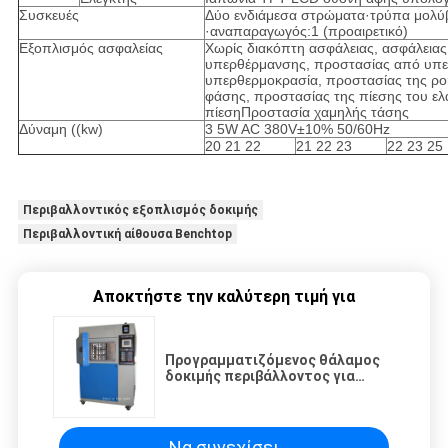
Συσκευές
Δύο ενδιάμεσα στρώματα·τρύπα μολύ
·αναπαραγωγός:1 (προαιρετικό)
Εξοπλισμός ασφαλείας
Χωρίς διακόπτη ασφάλειας, ασφάλειας
υπερθέρμανσης, προστασίας από υπε
υπερθερμοκρασία, προστασίας της ρο
φάσης, προστασίας της πίεσης του ελ
πίεσηΠροστασία χαμηλής τάσης
Δύναμη ((kw)
3 5W AC 380V±10% 50/60Hz
20 21 22
21 22 23
22 23 25
Περιβαλλοντικός εξοπλισμός δοκιμής
Περιβαλλοντική αίθουσα Benchtop
Αποκτήστε την καλύτερη τιμή για
Προγραμματιζόμενος θάλαμος
δοκιμής περιβάλλοντος για
θερμοκρασία και υγρασία
Να συνεχίσει