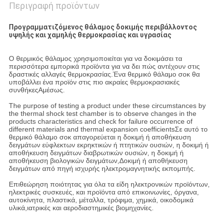
Περιγραφή προϊόντων
Προγραμματιζόμενος θάλαμος δοκιμής περιβάλλοντος
υψηλής και χαμηλής θερμοκρασίας και υγρασίας
Ο θερμικός θάλαμος χρησιμοποιείται για να δοκιμάσει τα
περισσότερα εμπορικά προϊόντα για να δει πώς αντέχουν στις
δραστικές αλλαγές θερμοκρασίας.Ένα θερμικό θάλαμο σοκ θα
υποβάλλει ένα προϊόν στις πιο ακραίες θερμοκρασιακές
συνθήκεςΑμέσως.
The purpose of testing a product under these circumstances by
the thermal shock test chamber is to observe changes in the
products characteristics and check for failure occurrence of
different materials and thermal expansion coefficientsΣε αυτό το
θερμικό θάλαμο σοκ απαγορεύεται η δοκιμή ή αποθήκευση
δειγμάτων εύφλεκτων εκρηκτικών ή πτητικών ουσιών, η δοκιμή ή
αποθήκευση δειγμάτων διαβρωτικών ουσιών, η δοκιμή ή
αποθήκευση βιολογικών δειγμάτων,Δοκιμή ή αποθήκευση
δειγμάτων από πηγή ισχυρής ηλεκτρομαγνητικής εκπομπής.
Επιθεώρηση ποιότητας για όλα τα είδη ηλεκτρονικών προϊόντων,
ηλεκτρικές συσκευές, και προϊόντα από επικοινωνίες, όργανα,
αυτοκίνητα, πλαστικά, μέταλλα, τρόφιμα, χημικά, οικοδομικά
υλικά,ιατρικές και αεροδιαστημικές βιομηχανίες.