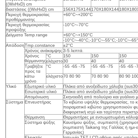
((WxHxD) cm
διαστάσεις ((WxHxD) cm
156X175X144
170X180X144
180X180
Περιοχή θερμοκρασίας
+60°C~+200°C
προθέρμανσης
Περιοχή θερμοκρασίας
-10°C~-70°C
προψύξης
Δείγματα Temp.range
+60°C~+150°C
-10°C~-40°C;-10°C~-55°C;-10°C~-65
Απόδοση
Tmp.constance
±2°C
Χρόνος ανάκαμψης
3-5 λεπτά.
Χρόνος
°C
150
150
150
θέρμανσης
ελάχιστο
30
40
40
Τραβήξτε
°C
-55 -65 -75
-55 -65 -75
-55 -65 -
προς τα
κάτω
ελάχιστο
70 80 90
70 80 90
80 90 10
χρόνο
Υλικό
Εξωτερικό υλικό
Πλάκα από ανοξείδωτο χάλυβα (sus30
Εσωτερικό υλικό
Πλάκα από ανοξείδωτο χάλυβα (sus30
Απομόνωση
Σκηνοειδή από πολυύριο και γυάλινο μ
Σύστημα
Επνευστήρας
Το κιβώτιο υψηλής θερμοκρασίας, το κ
πειραματικό κιβώτιο χρησιμοποιούν φ
διαφορετική ισχύ και ταχύτητα περιστ
Θέρμανση
Θερμαντήρες με ενσωματωμένη κάλυ
Σύστημα ψύξης
Καυσίμου ψύξης, συμπιεστή (χρησιμο
συμπιεστή Taikang της Γαλλίας ή ημι-ε
Γερμανίας)
Ελεγκτής
Ιαπωνία TFT LCD οθόνη αφής υπολογ