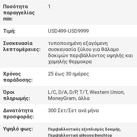
ΈΛΕΓΧΟΣ
Ποσότητα
1
παραγγελίας
min:
ΜΑΣ
Τιμή:
USD499-USD9999
ΕΛΆΤΕ
ΣΕ
Συσκευασία
τυποποιημένη εξαγόμενη
λεπτομέρειες:
συσκευασία ξύλου για θάλαμο
ΕΠΑΦΉ
δοκιμών περιβάλλοντος υψηλής και
χαμηλής θερμοκρα
ΜΕ
Χρόνος
25 έως 30 ημέρες
παράδοσης:
ΖΗΤΉΣΤΕ
Όροι
L/C, D/A, D/P, T/T, Western Union,
ΈΝΑ
πληρωμής:
MoneyGram, άλλα
ΑΠΌΣΠΑΣΜΑ
Δυνατότητα
300 Σετ/Σετ ανά μήνα
προσφοράς:
SITEMAP
Υψηλό φως:
,
Περιβαλλοντικός εξοπλισμός δοκιμής
Περιβαλλοντική αίθουσα Benchtop