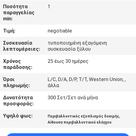
ΈΛΕΓΧΟΣ
Ποσότητα
1
παραγγελίας
min:
ΜΑΣ
Τιμή:
negotiable
ΕΛΆΤΕ
ΣΕ
Συσκευασία
τυποποιημένη εξαγόμενη
λεπτομέρειες:
συσκευασία ξύλου
ΕΠΑΦΉ
Χρόνος
25 έως 30 ημέρες
ΜΕ
παράδοσης:
Όροι
L/C, D/A, D/P, T/T, Western Union, ,
ΖΗΤΉΣΤΕ
πληρωμής:
άλλα
ΈΝΑ
Δυνατότητα
300 Σετ/Σετ ανά μήνα
ΑΠΌΣΠΑΣΜΑ
προσφοράς:
Υψηλό φως:
,
Περιβαλλοντικός εξοπλισμός δοκιμής
SITEMAP
Αίθουσα περιβαλλοντικού ελέγχου