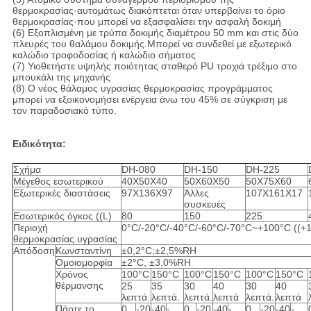
θερμοκρασίας·αυτομάτως διακόπτεται όταν υπερβαίνει το όριο
θερμοκρασίας·που μπορεί να εξασφαλίσει την ασφαλή δοκιμή
(6) Εξοπλισμένη με τρύπα δοκιμής διαμέτρου 50 mm και στις δύο
πλευρές του θαλάμου δοκιμής.Μπορεί να συνδεθεί με εξωτερικό
καλώδιο τροφοδοσίας ή καλώδιο σήματος
(7) Υιοθετήστε υψηλής ποιότητας σταθερό PU τροχιά τρέξιμο στο
μπουκάλι της μηχανής
(8) Ο νέος θάλαμος υγρασίας θερμοκρασίας προγράμματος
μπορεί να εξοικονομήσει ενέργεια άνω του 45% σε σύγκριση με
τον παραδοσιακό τύπο.
Ειδικότητα:
Σχήμα
DH-080
DH-150
DH-225
Μέγεθος εσωτερικού
40X50X40
50X60X50
50X75X60
Εξωτερικές διαστάσεις
97X136X97
Άλλες
107X161X17
συσκευές
Εσωτερικός όγκος ((L)
80
150
225
Περιοχή
0°C/-20°C/-40°C/-60°C/-70°C~+100°C (
θερμοκρασίας.υγρασίας
Απόδοση
Κωνσταντίνη
±0,2°C;±2,5%RH
Ομοιομορφία
±2°C, ±3,0%RH
Χρόνος
100°C
150°C
100°C
150°C
100°C
150°C
θέρμανσης
25
35
30
40
30
40
λεπτά.
λεπτά.
λεπτά.
λεπτά
λεπτά.
λεπτά
Πάρτε το
0
-20
-40
-
0
-20
-40
-
0
-20
-40
-