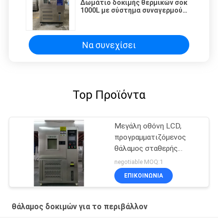
Δωμάτιο δοκιμής θερμικών σοκ
1000L με σύστημα συναγερμού
περιορισμού θερμοκρασίας
Να συνεχίσει
Top Προϊόντα
Μεγάλη οθόνη LCD,
προγραμματιζόμενος
θάλαμος σταθερής
θερμοκρασίας και
negotiable MOQ:1
υγρασίας
ΕΠΙΚΟΙΝΩΝΊΑ
θάλαμος δοκιμών για το περιβάλλον