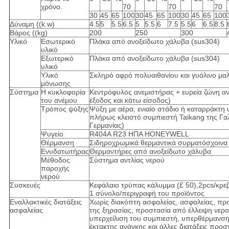
χρόνο.
70
70
70
30
45
65
100
30
45
65
100
30
45
65
100
Δύναμη ((k.w)
4.5
5
5.5
6.5
5
5.5
6
7.5
5.5
6
6.5
8.5
Βάρος ((kg)
200
250
300
Υλικό
Εσωτερικό
Πλάκα από ανοξείδωτο χάλυβα (sus304)
υλικό
Εξωτερικό
Πλάκα από ανοξείδωτο χάλυβα (sus304)
υλικό
Υλικό
Σκληρό αφρό πολυαιθανίου και γυάλινο μαλ
μόνωσης
Σύστημα
Η κυκλοφορία
Κεντρόφυλος ανεμιστήρας + ευρεία ζώνη α
του ανέμου
έξοδος και κάτω είσοδος)
Τρόπος ψύξης
Ψύξη με αέρα, ενιαίο στάδιο ή καταρράκτη
πλήρως κλειστό συμπιεστή Taikang της Γαλλ
Γερμανίας)
Ψυγείο
R404A R23 ΗΠΑ HONEYWELL
Θέρμανση
Σιδηροχρωμικά θερμαντικά συρματόσχοινα
Ενυδατωτήρας
Θερμαντήρες από ανοξείδωτο χάλυβα
Μέθοδος
Σύστημα αντλίας νερού
παροχής
νερού
Συσκευές
Κεφάλαιο τρύπας κάλυμμα (£ 50),2pcs/κρεβ
1 σύνολο/περιγραφή του προϊόντος
Εναλλακτικές διατάξεις
Χωρίς διακόπτη ασφαλείας, ασφαλείας, πρ
ασφαλείας
της ξηρασίας, προστασία από έλλειψη νερο
υπερχείλιση του συμπιεστή, υπερθέρμανση
έκτακτης ανάγκης και άλλες διατάξεις προσ