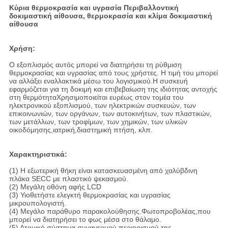
Κύρια θερμοκρασία και υγρασία Περιβαλλοντική
δοκιμαστική αίθουσα, θερμοκρασία και κλίμα δοκιμαστική
αίθουσα
Χρήση:
Ο εξοπλισμός αυτός μπορεί να διατηρήσει τη ρύθμιση
θερμοκρασίας και υγρασίας από τους χρήστες. Η τιμή του μπορεί
να αλλάξει εναλλακτικά μέσω του λογισμικού.Η συσκευή
εφαρμόζεται για τη δοκιμή και επιβεβαίωση της ιδιότητας αντοχής
στη θερμότηταΧρησιμοποιείται ευρέως στον τομέα του
ηλεκτρονικού εξοπλισμού, των ηλεκτρικών συσκευών, των
επικοινωνιών, των οργάνων, των αυτοκινήτων, των πλαστικών,
των μετάλλων, των τροφίμων, των χημικών, των υλικών
οικοδόμησης,ιατρική,διαστημική πτήση, κλπ.
Χαρακτηριστικά:
(1) Η εξωτερική θήκη είναι κατασκευασμένη από χαλύβδινη
πλάκα SECC με πλαστικό ψεκασμού.
(2) Μεγάλη οθόνη αφής LCD
(3) Υιοθετήστε ελεγκτή θερμοκρασίας και υγρασίας
μικρουπολογιστή.
(4) Μεγάλο παράθυρο παρακολούθησης.Φωτοπροβολέας,που
μπορεί να διατηρήσει το φως μέσα στο θάλαμο.
(5) Ατομικό σύστημα συναγερμού περιορισμού της