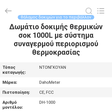
Guangdong Hongtuo Instrument Technology Co.,Ltd.
All
Rights
Reserved.
Developed
θάλαμος δοκιμών για το περιβάλλον
by
ECER
Δωμάτιο δοκιμής θερμικών
ΣΠΊΤΙ
σοκ 1000L με σύστημα
ΠΡΟΪΌΝΤΑ
συναγερμού περιορισμού
θερμοκρασίας
ΠΕΡΊΠΟΥ
ΕΜΕΊΣ
Τόπος
ΝΤΟΝΓΚΟΥΑΝ
καταγωγής:
ΓΎΡΟΣ
Μάρκα:
DahoMeter
ΕΡΓΟΣΤΑΣΊΩΝ
Πιστοποίηση:
CE, FCC
Αριθμό
DH-1000
ΠΟΙΟΤΙΚΌΣ
μοντέλου: