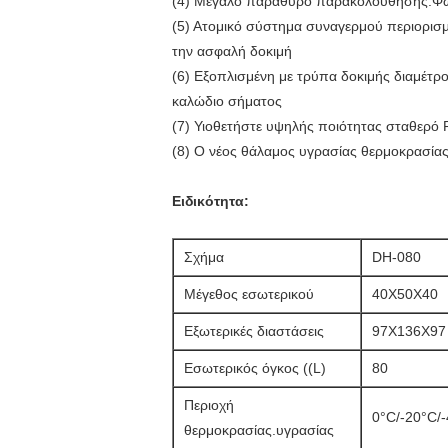
(4) Μεγάλο παράθυρο παρακολούθησης.Φωτ
(5) Ατομικό σύστημα συναγερμού περιορισμ
την ασφαλή δοκιμή
(6) Εξοπλισμένη με τρύπα δοκιμής διαμέτρ
καλώδιο σήματος
(7) Υιοθετήστε υψηλής ποιότητας σταθερό 
(8) Ο νέος θάλαμος υγρασίας θερμοκρασίας
Ειδικότητα:
Σχήμα
DH-080
Μέγεθος εσωτερικού
40X50X40
Εξωτερικές διαστάσεις
97X136X97
Εσωτερικός όγκος ((L)
80
Περιοχή
0°C/-20°C/
θερμοκρασίας.υγρασίας