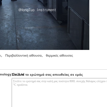
,
,
ν
Περιβαλλοντική αίθουσα
θερμικές αίθουσες
nology Co.,Ltd
Στείλετε το ερώτημά σας απευθείας σε εμάς