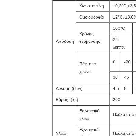
Κωνσταντίνη
±0,2°C;±2
Ομοιομορφία
±2°C, ±3,
100°C
Χρόνος
25
Απόδοση
θέρμανσης
λεπτά.
0
-20
Πάρτε το
χρόνο.
30
45
Δύναμη ((k.w)
4.5
5
Βάρος ((kg)
200
Εσωτερικό
Πλάκα από 
υλικό
Εξωτερικό
Υλικό
Πλάκα από 