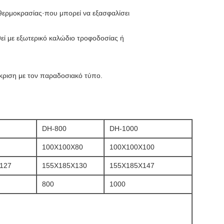
θερμοκρασίας·που μπορεί να εξασφαλίσει
εί με εξωτερικό καλώδιο τροφοδοσίας ή
κριση με τον παραδοσιακό τύπο.
DH-800
DH-1000
100X100X80
100X100X100
127
155X185X130
155X185X147
800
1000