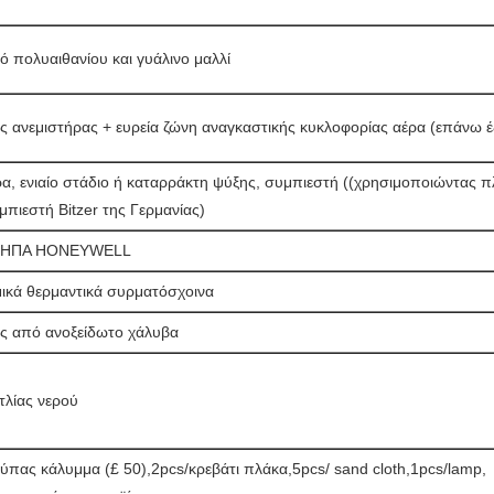
 πολυαιθανίου και γυάλινο μαλλί
 ανεμιστήρας + ευρεία ζώνη αναγκαστικής κυκλοφορίας αέρα (επάνω έ
α, ενιαίο στάδιο ή καταρράκτη ψύξης, συμπιεστή ((χρησιμοποιώντας π
μπιεστή Bitzer της Γερμανίας)
3 ΗΠΑ HONEYWELL
ικά θερμαντικά συρματόσχοινα
ς από ανοξείδωτο χάλυβα
τλίας νερού
ύπας κάλυμμα (£ 50),2pcs/κρεβάτι πλάκα,5pcs/ sand cloth,1pcs/lamp,