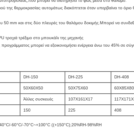
οπροβολέας,που μπορεί να διατηρήσει το φως μέσα στο θάλαμο.
ού της θερμοκρασίας·αυτομάτως διακόπτεται όταν υπερβαίνει το όριο 
ου 50 mm και στις δύο πλευρές του θαλάμου δοκιμής.Μπορεί να συνδεθ
PU τροχιά τρέξιμο στο μπουκάλι της μηχανής
 προγράμματος μπορεί να εξοικονομήσει ενέργεια άνω του 45% σε σύγ
DH-150
DH-225
DH-408
50X60X50
50X75X60
60X85X80
Άλλες συσκευές
107X161X17
117X171X
150
225
408
-40°C/-60°C/-70°C~+100°C ((+150°C);20%RH-98%RH