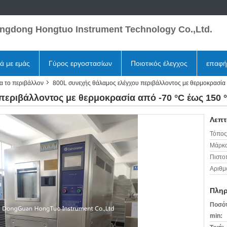
ngdong Hongtuo Instrument Technology Co.,Ltd.
κά με εμάς
Γύρος εργοστασίων
Ποιοτικός έλεγχος
επαφή
α το περιβάλλον
800L συνεχής θάλαμος ελέγχου περιβάλλοντος με θερμοκρασία 
περιβάλλοντος με θερμοκρασία από -70 °C έως 150 
Λεπτ
Τόπος
Μάρκα
Πιστο
Αριθμ
Πληρ
Ποσότ
min: