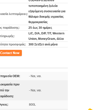
USD499-USD9999
τυποποιημένη ξυλεία
εξαγόμενη συσκευασία για
υασία λεπτομέρειες:
θάλαμο δοκιμής υγρασίας
θερμοκρασίας
ς παράδοσης:
25 έως 30 ημέρες
L/C, D/A, D/P, T/T, Western
πληρωμής:
Union, MoneyGram, άλλα
ότητα προσφοράς:
300 Σετ/Σετ ανά μήνα
ινωνία
πηρεσία OEM:
- Ναι, ναι.
οκιμασία πριν
πό την
- Ναι, ναι.
αράδοση:
γκος:
800L