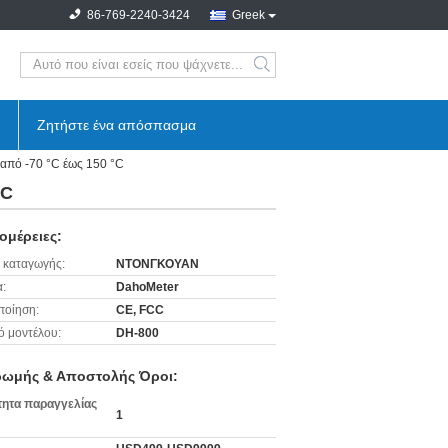
86-769-2240-3424
Greek
search
Ζητήστε ένα απόσπασμα
από -70 °C έως 150 °C
°C
ομέρειες:
 καταγωγής:
ΝΤΟΝΓΚΟΥΑΝ
:
DahoMeter
ποίηση:
CE, FCC
ό μοντέλου:
DH-800
ωμής & Αποστολής Όροι:
ητα παραγγελίας
1