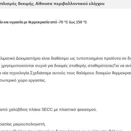
οπλισμός δοκιμής
Αίθουσα περιβαλλοντικού ελέγχου
,
α και υγρασία με θερμοκρασία από -70 °C έως 150 °C
ματικό Δοκιμαστήριο είναι διαθέσιμο ως τυποποιημένα προϊόντα σε διά
 χρησιμοποιούνται συχνά για δοκιμές σταθερής σταθερότηταςΓια να αν
α νέα τεχνολογία.Σχεδιάσαμε αυτούς τους θαλάμους δοκιμών θερμοκρασί
εσωτερικό χώρο εργασίας.
νη από χαλύβδινη πλάκα SECC με πλαστικό ψεκασμού.
γρασίας μικρουπολογιστή.