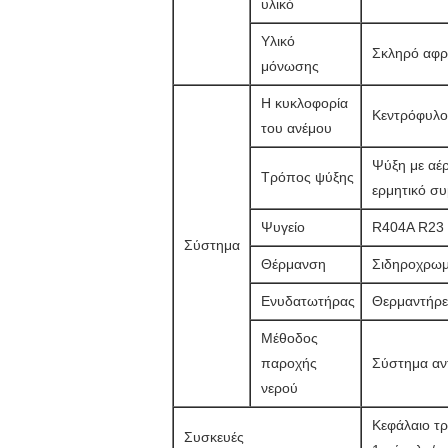
υλικό
Υλικό
Σκληρό αφρό
μόνωσης
Η κυκλοφορία
Κεντρόφυλος
του ανέμου
Ψύξη με αέρ
Τρόπος ψύξης
ερμητικό συ
Ψυγείο
R404A R2
Σύστημα
Θέρμανση
Σιδηροχρωμ
Ενυδατωτήρας
Θερμαντήρε
Μέθοδος
παροχής
Σύστημα αν
νερού
Κεφάλαιο τρ
Συσκευές