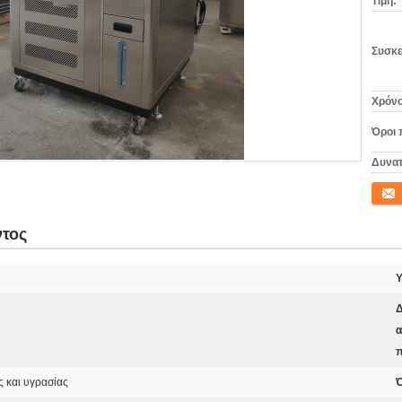
Τιμή:
Συσκε
Χρόνο
Όροι 
Δυνατ
Επικο
ντος
Υ
Δ
α
π
 και υγρασίας
Ό