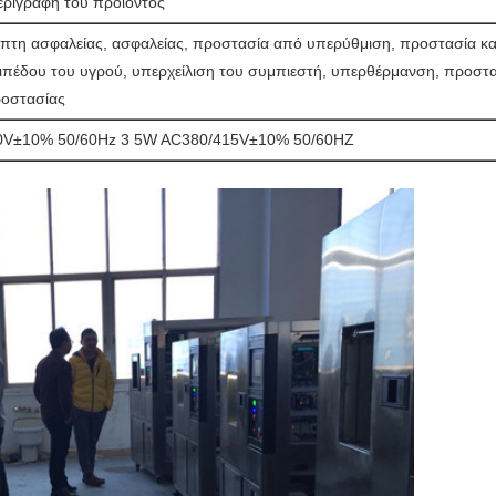
εριγραφή του προϊόντος
όπτη ασφαλείας, ασφαλείας, προστασία από υπερύθμιση, προστασία κα
ιπέδου του υγρού, υπερχείλιση του συμπιεστή, υπερθέρμανση, προστα
ροστασίας
0V±10% 50/60Hz 3 5W AC380/415V±10% 50/60HZ