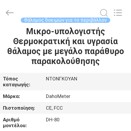
Copyright
©
2018
-
2025
θάλαμος δοκιμών για το περιβάλλον
Guangdong Hongtuo Instrument Technology Co.,Ltd.
All
Rights
Μικρο-υπολογιστής
ΣΠΊΤΙ
Reserved.
Developed
Θερμοκρατική και υγρασία
by
ECER
ΠΡΟΪΌΝΤΑ
θάλαμος με μεγάλο παράθυρο
παρακολούθησης
ΠΕΡΊΠΟΥ
ΕΜΕΊΣ
Τόπος
ΝΤΟΝΓΚΟΥΑΝ
καταγωγής:
ΓΎΡΟΣ
Μάρκα:
DahoMeter
ΕΡΓΟΣΤΑΣΊΩΝ
Πιστοποίηση:
CE, FCC
Αριθμό
DH-80
ΠΟΙΟΤΙΚΌΣ
μοντέλου: