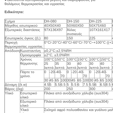
θαλάμους θερμοκρασίας και υγρασίας
Ειδικότητα:
Σχήμα
DH-080
DH-150
DH-225
Μέγεθος εσωτερικού
40X50X40
50X60X50
50X75X60
Εξωτερικές διαστάσεις
97X136X97
Άλλες
107X161X17
συσκευές
Εσωτερικός όγκος ((L)
80
150
225
Περιοχή
0°C/-20°C/-40°C/-60°C/-70°C~+100°C (
θερμοκρασίας.υγρασίας
Απόδοση
Κωνσταντίνη
±0,2°C;±2,5%RH
Ομοιομορφία
±2°C, ±3,0%RH
Χρόνος
100°C
150°C
100°C
150°C
100°C
150°C
θέρμανσης
25
35
30
40
30
40
λεπτά.
λεπτά.
λεπτά.
λεπτά
λεπτά.
λεπτά
Πάρτε το
0
-20
-40
-
0
-20
-40
-
0
-20
-40
-
χρόνο.
70
70
70
30
45
65
100
30
45
65
100
30
45
65
100
Δύναμη ((k.w)
4.5
5
5.5
6.5
5
5.5
6
7.5
5.5
6
6.5
8.5
Βάρος ((kg)
200
250
300
Υλικό
Εσωτερικό
Πλάκα από ανοξείδωτο χάλυβα (sus304)
υλικό
Εξωτερικό
Πλάκα από ανοξείδωτο χάλυβα (sus304)
υλικό
Υλικό
Σκληρό αφρό πολυαιθανίου και γυάλινο μαλ