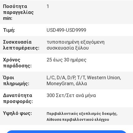
ΈΛΕΓΧΟΣ
Ποσότητα
1
παραγγελίας
min:
ΜΑΣ
Τιμή:
USD499-USD9999
ΕΛΆΤΕ
ΣΕ
Συσκευασία
τυποποιημένη εξαγόμενη
λεπτομέρειες:
συσκευασία ξύλου
ΕΠΑΦΉ
Χρόνος
25 έως 30 ημέρες
ΜΕ
παράδοσης:
Όροι
L/C, D/A, D/P, T/T, Western Union,
ΖΗΤΉΣΤΕ
πληρωμής:
MoneyGram, άλλα
ΈΝΑ
Δυνατότητα
300 Σετ/Σετ ανά μήνα
ΑΠΌΣΠΑΣΜΑ
προσφοράς:
Υψηλό φως:
,
Περιβαλλοντικός εξοπλισμός δοκιμής
SITEMAP
Αίθουσα περιβαλλοντικού ελέγχου