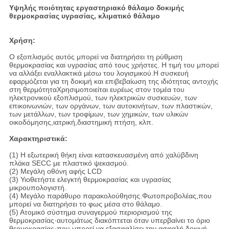
Υψηλής ποιότητας εργαστηριακό θάλαμο δοκιμής
θερμοκρασίας υγρασίας, κλιματικό θάλαμο
Χρήση:
Ο εξοπλισμός αυτός μπορεί να διατηρήσει τη ρύθμιση
θερμοκρασίας και υγρασίας από τους χρήστες. Η τιμή του μπορεί
να αλλάξει εναλλακτικά μέσω του λογισμικού.Η συσκευή
εφαρμόζεται για τη δοκιμή και επιβεβαίωση της ιδιότητας αντοχής
στη θερμότηταΧρησιμοποιείται ευρέως στον τομέα του
ηλεκτρονικού εξοπλισμού, των ηλεκτρικών συσκευών, των
επικοινωνιών, των οργάνων, των αυτοκινήτων, των πλαστικών,
των μετάλλων, των τροφίμων, των χημικών, των υλικών
οικοδόμησης,ιατρική,διαστημική πτήση, κλπ.
Χαρακτηριστικά:
(1) Η εξωτερική θήκη είναι κατασκευασμένη από χαλύβδινη
πλάκα SECC με πλαστικό ψεκασμού.
(2) Μεγάλη οθόνη αφής LCD
(3) Υιοθετήστε ελεγκτή θερμοκρασίας και υγρασίας
μικρουπολογιστή.
(4) Μεγάλο παράθυρο παρακολούθησης.Φωτοπροβολέας,που
μπορεί να διατηρήσει το φως μέσα στο θάλαμο.
(5) Ατομικό σύστημα συναγερμού περιορισμού της
θερμοκρασίας·αυτομάτως διακόπτεται όταν υπερβαίνει το όριο
θερμοκρασίας·που μπορεί να εξασφαλίσει την ασφαλή δοκιμή