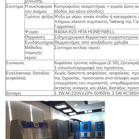
μόνωσης
Σύστημα
Η κυκλοφορία
Κεντρόφυλος ανεμιστήρας + ευρεία ζώνη α
του ανέμου
έξοδος και κάτω είσοδος)
Τρόπος ψύξης
Ψύξη με αέρα, ενιαίο στάδιο ή καταρράκτη
πλήρως κλειστό συμπιεστή Taikang της Γαλλ
Γερμανίας)
Ψυγείο
R404A R23 ΗΠΑ HONEYWELL
Θέρμανση
Σιδηροχρωμικά θερμαντικά συρματόσχοινα
Ενυδατωτήρας
Θερμαντήρες από ανοξείδωτο χάλυβα
Μέθοδος
Σύστημα αντλίας νερού
παροχής
νερού
Συσκευές
Κεφάλαιο τρύπας κάλυμμα (£ 50),2pcs/κρεβ
1 σύνολο/περιγραφή του προϊόντος
Εναλλακτικές διατάξεις
Χωρίς διακόπτη ασφαλείας, ασφαλείας, πρ
ασφαλείας
της ξηρασίας, προστασία από έλλειψη νερο
υπερχείλιση του συμπιεστή, υπερθέρμανση
έκτακτης ανάγκης και άλλες διατάξεις προσ
Δύναμη
1 3W AC220V±10% 50/60Hz 3 5W AC380/