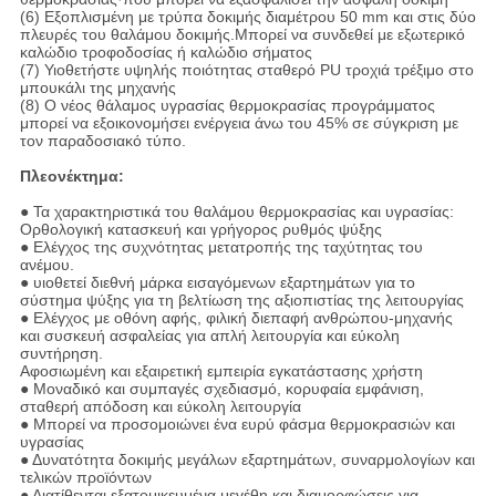
(6) Εξοπλισμένη με τρύπα δοκιμής διαμέτρου 50 mm και στις δύο
πλευρές του θαλάμου δοκιμής.Μπορεί να συνδεθεί με εξωτερικό
καλώδιο τροφοδοσίας ή καλώδιο σήματος
(7) Υιοθετήστε υψηλής ποιότητας σταθερό PU τροχιά τρέξιμο στο
μπουκάλι της μηχανής
(8) Ο νέος θάλαμος υγρασίας θερμοκρασίας προγράμματος
μπορεί να εξοικονομήσει ενέργεια άνω του 45% σε σύγκριση με
τον παραδοσιακό τύπο.
Πλεονέκτημα:
● Τα χαρακτηριστικά του θαλάμου θερμοκρασίας και υγρασίας:
Ορθολογική κατασκευή και γρήγορος ρυθμός ψύξης
● Ελέγχος της συχνότητας μετατροπής της ταχύτητας του
ανέμου.
● υιοθετεί διεθνή μάρκα εισαγόμενων εξαρτημάτων για το
σύστημα ψύξης για τη βελτίωση της αξιοπιστίας της λειτουργίας
● Ελέγχος με οθόνη αφής, φιλική διεπαφή ανθρώπου-μηχανής
και συσκευή ασφαλείας για απλή λειτουργία και εύκολη
συντήρηση.
Αφοσιωμένη και εξαιρετική εμπειρία εγκατάστασης χρήστη
● Μοναδικό και συμπαγές σχεδιασμό, κορυφαία εμφάνιση,
σταθερή απόδοση και εύκολη λειτουργία
● Μπορεί να προσομοιώνει ένα ευρύ φάσμα θερμοκρασιών και
υγρασίας
● Δυνατότητα δοκιμής μεγάλων εξαρτημάτων, συναρμολογίων και
τελικών προϊόντων
● Διατίθενται εξατομικευμένα μεγέθη και διαμορφώσεις για