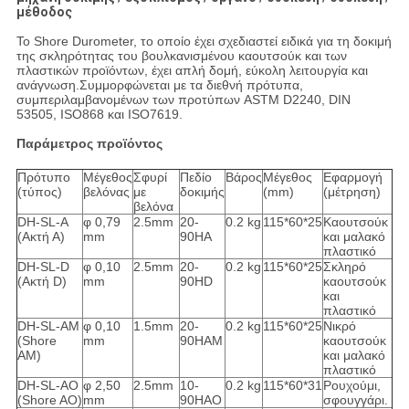
μέθοδος
Το Shore Durometer, το οποίο έχει σχεδιαστεί ειδικά για τη δοκιμή
της σκληρότητας του βουλκανισμένου καουτσούκ και των
πλαστικών προϊόντων, έχει απλή δομή, εύκολη λειτουργία και
ανάγνωση.Συμμορφώνεται με τα διεθνή πρότυπα,
συμπεριλαμβανομένων των προτύπων ASTM D2240, DIN
53505, ISO868 και ISO7619.
Παράμετρος προϊόντος
Πρότυπο
Μέγεθος
Σφυρί
Πεδίο
Βάρος
Μέγεθος
Εφαρμογή
(τύπος)
βελόνας
με
δοκιμής
(mm)
(μέτρηση)
βελόνα
DH-SL-A
φ 0,79
2.5mm
20-
0.2 kg
115*60*25
Καουτσούκ
(Ακτή Α)
mm
90HA
και μαλακό
πλαστικό
DH-SL-D
φ 0,10
2.5mm
20-
0.2 kg
115*60*25
Σκληρό
(Ακτή D)
mm
90HD
καουτσούκ
και
πλαστικό
DH-SL-AM
φ 0,10
1.5mm
20-
0.2 kg
115*60*25
Νικρό
(Shore
mm
90HAM
καουτσούκ
AM)
και μαλακό
πλαστικό
DH-SL-AO
φ 2,50
2.5mm
10-
0.2 kg
115*60*31
Ρουχούμι,
(Shore AO)
mm
90HAO
σφουγγάρι.