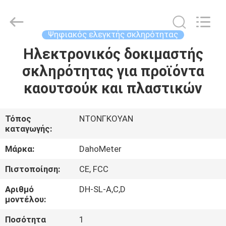
προμηθευτής.
Copyright
©
2018
-
Ψηφιακός ελεγκτής σκληρότητας
2025
Guangdong Hongtuo Instrument Technology Co.,Ltd.
All
Ηλεκτρονικός δοκιμαστής
ΣΠΊΤΙ
Rights
Reserved.
σκληρότητας για προϊόντα
Developed
by
ECER
ΠΡΟΪΌΝΤΑ
καουτσούκ και πλαστικών
ΠΕΡΊΠΟΥ
Τόπος
ΝΤΟΝΓΚΟΥΑΝ
καταγωγής:
ΕΜΕΊΣ
Μάρκα:
DahoMeter
ΓΎΡΟΣ
Πιστοποίηση:
CE, FCC
ΕΡΓΟΣΤΑΣΊΩΝ
Αριθμό
DH-SL-A,C,D
μοντέλου:
ΠΟΙΟΤΙΚΌΣ
Ποσότητα
1