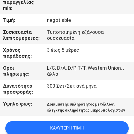
παραγγελίας
ΈΛΕΓΧΟΣ
min:
Τιμή:
negotiable
ΜΑΣ
ΕΛΆΤΕ
Συσκευασία
Τυποποιημένη εξάγουσα
λεπτομέρειες:
συσκευασία
ΣΕ
Χρόνος
3 έως 5 μέρες
ΕΠΑΦΉ
παράδοσης:
ΜΕ
Όροι
L/C, D/A, D/P, T/T, Western Union, ,
πληρωμής:
άλλα
ΖΗΤΉΣΤΕ
Δυνατότητα
300 Σετ/Σετ ανά μήνα
ΈΝΑ
προσφοράς:
ΑΠΌΣΠΑΣΜΑ
Υψηλό φως:
,
Δοκιμαστής σκληρότητας μετάλλων
ελεγκτής σκληρότητας μικροϋπολογιστών
SITEMAP
ΚΑΛΎΤΕΡΗ ΤΙΜΉ