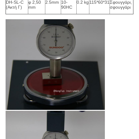
DH-SL-C
φ 2,50
2.5mm
10-
0.2 kg
115*60*31
Σφουγγάρι,
(Ακτή Γ)
mm
90HC
σφουγγάρι