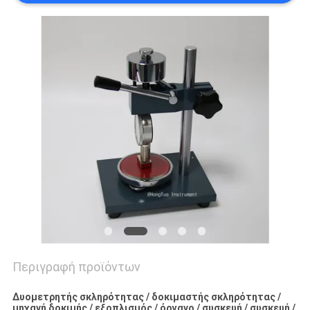
PRIVACY
POLICY
Περιγραφή προϊόντων
Δυομετρητής σκληρότητας / δοκιμαστής σκληρότητας /
μηχανή δοκιμής / εξοπλισμός / όργανο / συσκευή / συσκευή /