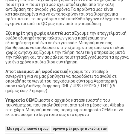
ποιότητα. Η ποιότητά μας έχει αποδειχθεί από την καλή
αντίδραση της αγοράς για χρόνια.Τα προϊόντα μας είναι
κατασκευασμένα για να ανταποκρίνονται στα βιομηχανικά
πρότυπα και τα παγκόσμια πρότυπαΚάθε όργανο ελέγχεται και
εγκρίνεται από το QC μας πριν από την παράδοση.
Εξυπηρέτηση χωρίς ελαττώματα
Έχουμε την επαγγελματική
ομάδα εξυπηρέτησης πελατών για να παρέχουμε την
εξυπηρέτηση από ένα σε ένα για εσάς. Μπορούμε να σας
βοηθήσουμε να απολαύσετε την εξυπηρέτηση από ένα σταθμό
χωρίς ανησυχίες.Έχουμε την πλήρη πολιτική υπηρεσίας μετά
την πώληση και την ασφάλεια ποιότηταςΕγγυόμαστε τα όργανα
για ένα χρόνο και δια βίου συντήρηση.
Αποτελεσματική εφοδιαστική
Έχουμε τον σταθερό
συνεργάτη για να μας βοηθήσει να παραδώσει τα αγαθά σε
οποιαδήποτε γωνιά του παγκόσμιου σύντομα.Αεροπορική
αποστολή;Διεθνής έκφραση: DHL / UPS / FEDEX / TNT ((5
ημέρες έως 7 ημέρες)
Υπηρεσία OEM
Είμαστε ο αρχικός κατασκευαστής του
πυκνόμετρου, που επαληθεύεται από τρίτο μέρος και Alibaba
στο χώρο. Μπορούμε να σας παρέχουμε υπηρεσία OEM και να
εκτυπώσουμε το λογότυπό σας στα όργανα
Μετρητής πυκνότητας
όργανο μέτρησης πυκνότητας