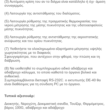
(3) Αυτόματη κρίση του αν το δείγμα είναι κατάλληλο ή όχι· άμεση
συναγερμός.
(4) Λειτουργία της αντιστάθμισης του διαλύματος.
(5) Λειτουργία ρύθμισης της πραγματικής θερμοκρασίας του
νερού,μέτρησης της μέσης πυκνότητας και της υδατοασφαλούς
μέσης πυκνότητας.
(6) Λειτουργία ρύθμισης της αντιστάθμισης της αεροστατικής
ανύψωσης και του ορίου πυκνότητας.
(7) Υιοθετήστε τα ολοκληρωμένα εξαρτήματα μέτρησης υψηλής
χωρητικότητας με το διαφανές
Σφουγγαρίστρα, που αντέχουν στην φθορά, την πτώση και τη
διάβρωση.
(8) Να υιοθετηθεί το συμπληρωμένο ειδικό αδιάβροχο και
αδιάβροχο κάλυμμα, το οποίο καθιστά το όργανο βολικό και
ανθεκτικό.
Συμπεριλαμβάνεται διεπαφή RS-232C. ο εκτυπωτής DE-40 θα
είναι διαθέσιμος για τη σύνδεση PC με το όργανο.
Τυπικά αξεσουάρ:
Διοικητής, Νεροχύτη, Δοκιμαστική σανίδα, Τουίζερ, Θερμόμετρος,
βάρος 100G, αδιάβροχο και αδιάβροχο