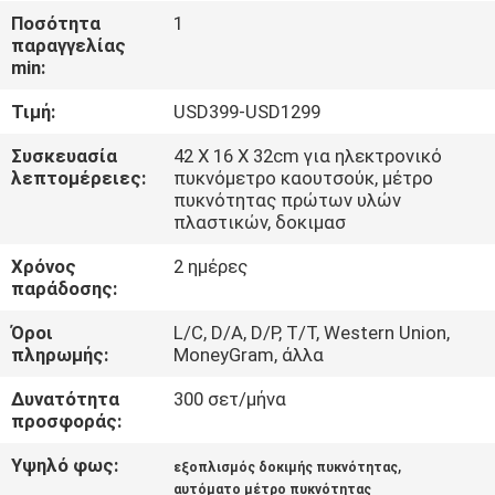
ΈΛΕΓΧΟΣ
Ποσότητα
1
παραγγελίας
min:
ΜΑΣ
Τιμή:
USD399-USD1299
ΕΛΆΤΕ
ΣΕ
Συσκευασία
42 X 16 X 32cm για ηλεκτρονικό
λεπτομέρειες:
πυκνόμετρο καουτσούκ, μέτρο
ΕΠΑΦΉ
πυκνότητας πρώτων υλών
πλαστικών, δοκιμασ
ΜΕ
Χρόνος
2 ημέρες
παράδοσης:
ΖΗΤΉΣΤΕ
Όροι
L/C, D/A, D/P, T/T, Western Union,
ΈΝΑ
πληρωμής:
MoneyGram, άλλα
ΑΠΌΣΠΑΣΜΑ
Δυνατότητα
300 σετ/μήνα
προσφοράς:
SITEMAP
Υψηλό φως:
,
εξοπλισμός δοκιμής πυκνότητας
αυτόματο μέτρο πυκνότητας