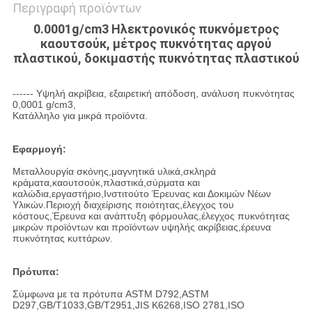
Περιγραφή προϊόντων
0.0001g/cm3 Ηλεκτρονικός πυκνόμετρος
καουτσούκ, μέτρος πυκνότητας αργού
πλαστικού, δοκιμαστής πυκνότητας πλαστικού
------ Υψηλή ακρίβεια, εξαιρετική απόδοση, ανάλυση πυκνότητας
0,0001 g/cm3,
Κατάλληλο για μικρά προϊόντα.
Εφαρμογή:
Μεταλλουργία σκόνης,μαγνητικά υλικά,σκληρά
κράματα,καουτσούκ,πλαστικά,σύρματα και
καλώδια,εργαστήριο,Ινστιτούτο Έρευνας και Δοκιμών Νέων
Υλικών.Περιοχή διαχείρισης ποιότητας,έλεγχος του
κόστους,Έρευνα και ανάπτυξη φόρμουλας,έλεγχος πυκνότητας
μικρών προϊόντων και προϊόντων υψηλής ακρίβειας,έρευνα
πυκνότητας κυττάρων.
Πρότυπα:
Σύμφωνα με τα πρότυπα ASTM D792,ASTM
D297,GB/T1033,GB/T2951,JIS K6268,ISO 2781,ISO