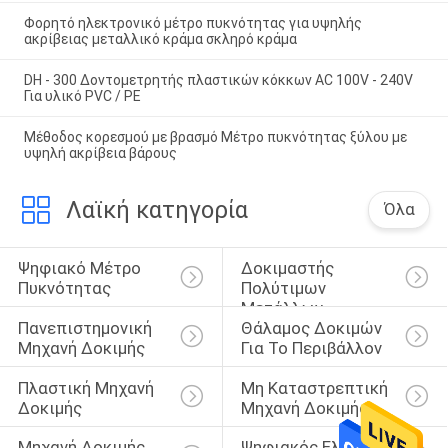
Φορητό ηλεκτρονικό μέτρο πυκνότητας για υψηλής
ακρίβειας μεταλλικό κράμα σκληρό κράμα
DH - 300 Δοντομετρητής πλαστικών κόκκων AC 100V - 240V
Για υλικό PVC / PE
Μέθοδος κορεσμού με βρασμό Μέτρο πυκνότητας ξύλου με
υψηλή ακρίβεια βάρους
Λαϊκή κατηγορία
Όλα
Ψηφιακό Μέτρο 
Δοκιμαστής 
Πυκνότητας
Πολύτιμων 
Μετάλλων
Πανεπιστημονική 
Θάλαμος Δοκιμών 
Μηχανή Δοκιμής
Για Το Περιβάλλον
Πλαστική Μηχανή 
Μη Καταστρεπτική 
Δοκιμής
Μηχανή Δοκιμής
Μηχανή Δοκιμής 
Ψηφιακός Ελεγκτής 