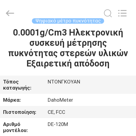
All
Rights
Reserved.
Developed
by
Ψηφιακό μέτρο πυκνότητας
ECER
0.0001g/Cm3 Ηλεκτρονική
ΣΠΊΤΙ
συσκευή μέτρησης
ΠΡΟΪΌΝΤΑ
πυκνότητας στερεών υλικών
Εξαιρετική απόδοση
ΠΕΡΊΠΟΥ
ΕΜΕΊΣ
Τόπος
ΝΤΟΝΓΚΟΥΑΝ
καταγωγής:
ΓΎΡΟΣ
Μάρκα:
DahoMeter
ΕΡΓΟΣΤΑΣΊΩΝ
Πιστοποίηση:
CE, FCC
Αριθμό
DE-120M
ΠΟΙΟΤΙΚΌΣ
μοντέλου: