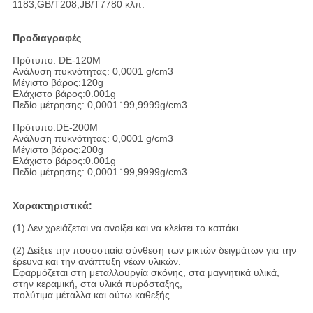
1183,GB/T208,JB/T7780 κλπ.
Προδιαγραφές
Πρότυπο: DE-120M
Ανάλυση πυκνότητας: 0,0001 g/cm3
Μέγιστο βάρος:120g
Ελάχιστο βάρος:0.001g
Πεδίο μέτρησης: 0,0001 ̇ 99,9999g/cm3
Πρότυπο:DE-200M
Ανάλυση πυκνότητας: 0,0001 g/cm3
Μέγιστο βάρος:200g
Ελάχιστο βάρος:0.001g
Πεδίο μέτρησης: 0,0001 ̇ 99,9999g/cm3
Χαρακτηριστικά:
(1) Δεν χρειάζεται να ανοίξει και να κλείσει το καπάκι.
(2) Δείξτε την ποσοστιαία σύνθεση των μικτών δειγμάτων για την
έρευνα και την ανάπτυξη νέων υλικών.
Εφαρμόζεται στη μεταλλουργία σκόνης, στα μαγνητικά υλικά,
στην κεραμική, στα υλικά πυρόσταξης,
πολύτιμα μέταλλα και ούτω καθεξής.