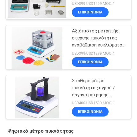
USD399-USD1299 MOQ:1
ΕΠΙΚΟΙΝΩΝΊΑ
Αξιόπιστος μετρητής
στερεής πυκνότητας
αναβάθμιση κυκλώματος
με καλώδιο σύνδεσης
USD399-USD1299 MOQ:1
δεδομένων
ΕΠΙΚΟΙΝΩΝΊΑ
Σταθερό μέτρο
πυκνότητας υγρού /
όργανο μέτρησης
συγκέντρωσης για
USD400-USD1500 MOQ:1
ισχυρά οξέα αλκαλικά
ΕΠΙΚΟΙΝΩΝΊΑ
υγρά
Ψηφιακό μέτρο πυκνότητας