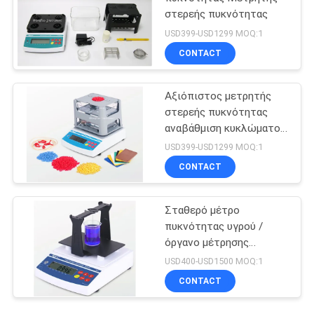
στερεής πυκνότητας
USD399-USD1299 MOQ:1
CONTACT
Αξιόπιστος μετρητής
στερεής πυκνότητας
αναβάθμιση κυκλώματος
με καλώδιο σύνδεσης
USD399-USD1299 MOQ:1
δεδομένων
CONTACT
Σταθερό μέτρο
πυκνότητας υγρού /
όργανο μέτρησης
συγκέντρωσης για
USD400-USD1500 MOQ:1
ισχυρά οξέα αλκαλικά
CONTACT
υγρά