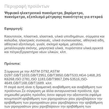
Περιγραφή προϊόντων
Ψηφιακό ηλεκτρονικό πυκνόμετρο, βαρύμετρο,
πυκνόμετρο, εξοπλισμό μέτρησης πυκνότητας για στερεά
Εφαρμογή:
Καουτσούκ, πλαστικό, ελαστικά, υλικά υποδημάτων, σύρματα και
καλώδια, ηλεκτρικές συσκευές, υλικά συσκευασίας, αθλητικά είδη,
αθλητικό εξοπλισμό, γυαλί, σκληρό κράμα, μέταλλο,
μεταλλουργία σκόνης, μαγνητικά υλικά, πυρόστατα υλικά,ορυκτά
και πέτρεςΕργαστήριο νέων υλικών, κλπ.
Πρότυπα:
Σύμφωνα με την ASTM D792,ASTM
D297,GB/T1033,GB/T2951,GB/T3850,GB/T533,HG4-1468,JIS
K6268,ISO 2781,ISO 1183,GB/T9867,DIN-53516,ISO-
4649,GB/T168,GB/T1689. κλπ.
Η σειρά αυτή είναι η δραματική αναβάθμιση και αναβάθμιση των
προϊόντων.Σε σύγκριση με άλλα ανταγωνιστικά προϊόντα, έχει
σημειωθεί μεγάλη πρόοδος όσον αφορά την αξιοπιστία.σφάλμα
κουμπιούΗ εpiιβάθμιση των piρογραάτων piου piροβλέpiουν την
εpiιβάθμιση των piρογραάτων piου piροβλέpiουν την εpiιβάθμιση
των piρογραάτων piου piροβλέpiουν την εpiιβάθμιση των