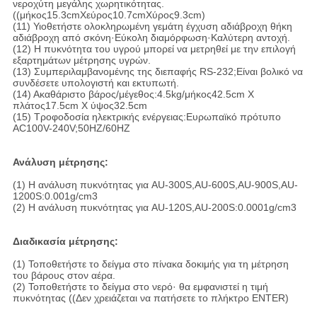
νεροχύτη μεγάλης χωρητικότητας.
((μήκος15.3cmXεύρος10.7cmXύρος9.3cm)
(11) Υιοθετήστε ολοκληρωμένη γεμάτη έγχυση αδιάβροχη θήκη
αδιάβροχη από σκόνη·Εύκολη διαμόρφωση·Καλύτερη αντοχή.
(12) Η πυκνότητα του υγρού μπορεί να μετρηθεί με την επιλογή
εξαρτημάτων μέτρησης υγρών.
(13) Συμπεριλαμβανομένης της διεπαφής RS-232;Είναι βολικό να
συνδέσετε υπολογιστή και εκτυπωτή.
(14) Ακαθάριστο βάρος/μέγεθος:4.5kg/μήκος42.5cm X
πλάτος17.5cm X ύψος32.5cm
(15) Τροφοδοσία ηλεκτρικής ενέργειας:Ευρωπαϊκό πρότυπο
AC100V-240V;50HZ/60HZ
Ανάλυση μέτρησης:
(1) Η ανάλυση πυκνότητας για AU-300S,AU-600S,AU-900S,AU-
1200S:0.001g/cm3
(2) Η ανάλυση πυκνότητας για AU-120S,AU-200S:0.0001g/cm3
Διαδικασία μέτρησης:
(1) Τοποθετήστε το δείγμα στο πίνακα δοκιμής για τη μέτρηση
του βάρους στον αέρα.
(2) Τοποθετήστε το δείγμα στο νερό· θα εμφανιστεί η τιμή
πυκνότητας ((Δεν χρειάζεται να πατήσετε το πλήκτρο ENTER)