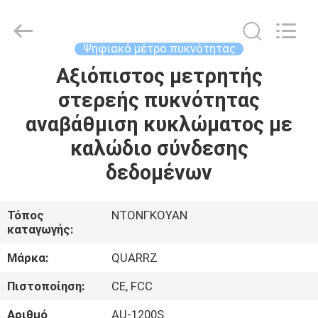
προμηθευτής.
Copyright
©
2018
-
Ψηφιακό μέτρο πυκνότητας
2025
Guangdong Hongtuo Instrument Technology Co.,Ltd.
All
Αξιόπιστος μετρητής
ΣΠΊΤΙ
Rights
Reserved.
στερεής πυκνότητας
Developed
by
ECER
ΠΡΟΪΌΝΤΑ
αναβάθμιση κυκλώματος με
καλώδιο σύνδεσης
ΠΕΡΊΠΟΥ
δεδομένων
ΕΜΕΊΣ
Τόπος
ΝΤΟΝΓΚΟΥΑΝ
καταγωγής:
ΓΎΡΟΣ
ΕΡΓΟΣΤΑΣΊΩΝ
Μάρκα:
QUARRZ
Πιστοποίηση:
CE, FCC
ΠΟΙΟΤΙΚΌΣ
Αριθμό
AU-1200S