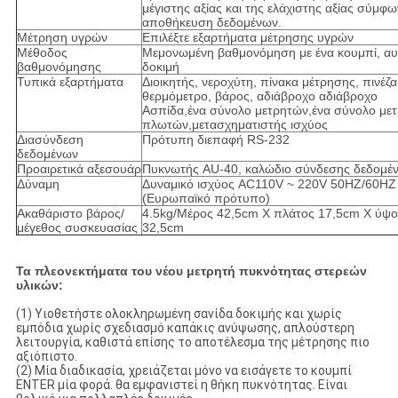
μέγιστης αξίας και της ελάχιστης αξίας σύμφω
αποθήκευση δεδομένων.
Μέτρηση υγρών
Επιλέξτε εξαρτήματα μέτρησης υγρών
Μέθοδος
Μεμονωμένη βαθμονόμηση με ένα κουμπί, α
βαθμονόμησης
δοκιμή
Τυπικά εξαρτήματα
Διοικητής, νεροχύτη, πίνακα μέτρησης, πινέζα
θερμόμετρο, βάρος, αδιάβροχο αδιάβροχο
Ασπίδα,ένα σύνολο μετρητών,ένα σύνολο με
πλωτών,μετασχηματιστής ισχύος
Διασύνδεση
Πρότυπη διεπαφή RS-232
δεδομένων
Προαιρετικά αξεσουάρ
Πυκνωτής AU-40, καλώδιο σύνδεσης δεδομέ
Δύναμη
Δυναμικό ισχύος AC110V ~ 220V 50HZ/60HZ
(Ευρωπαϊκό πρότυπο)
Ακαθάριστο βάρος/
4.5kg/Μέρος 42,5cm X πλάτος 17,5cm X ύψο
μέγεθος συσκευασίας
32,5cm
Τα πλεονεκτήματα του νέου μετρητή πυκνότητας στερεών
υλικών:
(1) Υιοθετήστε ολοκληρωμένη σανίδα δοκιμής και χωρίς
εμπόδια χωρίς σχεδιασμό καπάκις ανύψωσης, απλούστερη
λειτουργία, καθιστά επίσης το αποτέλεσμα της μέτρησης πιο
αξιόπιστο.
(2) Μία διαδικασία, χρειάζεται μόνο να εισάγετε το κουμπί
ENTER μία φορά. θα εμφανιστεί η θήκη πυκνότητας. Είναι