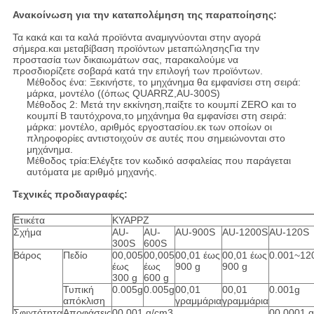
Ανακοίνωση για την καταπολέμηση της παραποίησης:
Τα κακά και τα καλά προϊόντα αναμιγνύονται στην αγορά
σήμερα.και μεταβίβαση προϊόντων μεταπώλησηςΓια την
προστασία των δικαιωμάτων σας, παρακαλούμε να
προσδιορίζετε σοβαρά κατά την επιλογή των προϊόντων.
Μέθοδος ένα: Ξεκινήστε, το μηχάνημα θα εμφανίσει στη σειρά:
μάρκα, μοντέλο ((όπως QUARRZ,AU-300S)
Μέθοδος 2: Μετά την εκκίνηση,παίξτε το κουμπί ZERO και το
κουμπί B ταυτόχρονα,το μηχάνημα θα εμφανίσει στη σειρά:
μάρκα: μοντέλο, αριθμός εργοστασίου.εκ των οποίων οι
πληροφορίες αντιστοιχούν σε αυτές που σημειώνονται στο
μηχάνημα.
Μέθοδος τρία:Ελέγξτε τον κωδικό ασφαλείας που παράγεται
αυτόματα με αριθμό μηχανής.
Τεχνικές προδιαγραφές:
Ετικέτα
ΚΥΑΡΡΖ
Σχήμα
AU-
AU-
AU-900S
AU-1200S
AU-120S
300S
600S
Βάρος
Πεδίο
00,005
00,005
00,01 έως
00,01 έως
0.001~12
έως
έως
900 g
900 g
300 g
600 g
Τυπική
0.005g
0.005g
00,01
00,01
0.001g
απόκλιση
γραμμάρια
γραμμάρια
Σφιχτότητα
Αποφάσεις
00,001 g/cm3
00,0001 