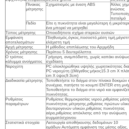
Πίνακας
Σχηματισμός με ένεση ABS
Άλλες χημ
μέτρησης
ενώσεις
Τυποποίη
πεταλμό
Πεδίο
Είτε η πυκνότητα είναι μεγαλύτερη ή μικρότε
ένα μπορεί να μετρηθεί
Τύπος μέτρησης
Οποιοδήποτε σχήμα στερεών ουσιών
Εμφάνιση
Πληθυσμός,όγκος,ποσοστό,μέση τιμή,μέγιστη 
αποτελεσμάτων
ελάχιστη τιμή
Αρχή μέτρησης
Η μέθοδος επιπλέωσης του Αρχιμήδη
Χρόνος μέτρησης
Περίπου 5 δευτερόλεπτα.
Ο τρόπος
Γρήγορη, ανεμπόδιστη, χωρίς καπάκι ανύψω
κάλυμμα ανοίγματος
σχεδίαση
Νεροχύτη
PC ολοκληρώθηκε υψηλής χωρητικότητας δι
PC νεροχύτη ((Μέγεθος:μήκος15.3 cm X πλάτ
cm X ύψος9.3cm)
Διαδικασία μέτρησης
Τοποθετήστε το δείγμα στον πίνακα δοκιμών κ
συνέχεια, πατήστε το κουμπί ENTER στη μνή
Τοποθετήστε το δείγμα στο νερό και εμφανίζετ
πυκνότητας.
Ρυθμίσεις
Ρυθμίσεις θερμοκρασίας νερού,ριθμίσεις μέσ
παραμέτρων
πυκνότητας μέτρησης,ριθμίσεις πρώτων υλικ
δευτερογενών υλικών,ριθμίσεις πυκνότητας
αέρα,ριθμίσεις απόκλισης από την ανύψωση
συρματόσχοινου
Στατιστικά στοιχεία
Λειτουργία αποθήκευσης δεδομένων 10
ομάδων.Αυτόματη εμφάνιση της μέσης αξίας,