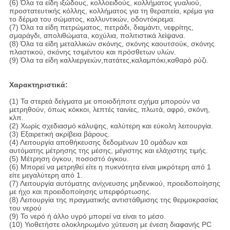
(6) Όλα τα είδη ιξώδους, κολλοειδούς, κολλήματος γυαλιού,
προστατευτικής κόλλης, κολλήματος για τη θεραπεία, κρέμα για
το δέρμα του σώματος, καλλυντικών, οδοντόκρεμα.
(7) Όλα τα είδη πετρώματος, πετράδι, διαμάντι, νεφρίτης,
σμαράγδι, απολιθώματα, κοχύλια, πολιτιστικά λείψανα.
(8) Όλα τα είδη μεταλλικών σκόνης, σκόνης καουτσούκ, σκόνης
πλαστικού, σκόνης τσιμέντου και πρόσθετων υλών.
(9) Όλα τα είδη καλλιεργειών,πατάτες,καλαμπόκι,καθαρό ρύζι.
Χαρακτηριστικά:
(1) Τα στερεά δείγματα με οποιοδήποτε σχήμα μπορούν να
μετρηθούν, όπως κόκκοι, λεπτές ταινίες, πλωτά, αφρό, σκόνη,
κλπ.
(2) Χωρίς σχεδιασμό κάλυψης, καλύτερη και εύκολη λειτουργία.
(3) Εξαιρετική ακρίβεια βάρους.
(4) Λειτουργία αποθήκευσης δεδομένων 10 ομάδων και
αυτόματης μέτρησης της μέσης, μέγιστης και ελάχιστης τιμής.
(5) Μέτρηση όγκου, ποσοστό όγκου.
(6) Μπορεί να μετρηθεί είτε η πυκνότητα είναι μικρότερη από 1
είτε μεγαλύτερη από 1.
(7) Λειτουργία αυτόματης ανίχνευσης μηδενικού, προειδοποίησης
με ήχο και προειδοποίησης υπερφόρτωσης.
(8) Λειτουργία της πραγματικής αντιστάθμισης της θερμοκρασίας
του νερού
(9) Το νερό ή άλλο υγρό μπορεί να είναι το μέσο.
(10) Υιοθετήστε ολοκληρωμένο χύτευση με ένεση διαφανής PC