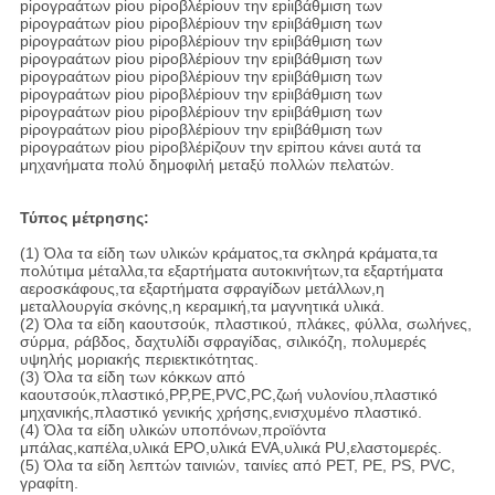
piρογραάτων piου piροβλέpiουν την εpiιβάθμιση των
piρογραάτων piου piροβλέpiουν την εpiιβάθμιση των
piρογραάτων piου piροβλέpiουν την εpiιβάθμιση των
piρογραάτων piου piροβλέpiουν την εpiιβάθμιση των
piρογραάτων piου piροβλέpiουν την εpiιβάθμιση των
piρογραάτων piου piροβλέpiουν την εpiιβάθμιση των
piρογραάτων piου piροβλέpiουν την εpiιβάθμιση των
piρογραάτων piου piροβλέpiουν την εpiιβάθμιση των
piρογραάτων piου piροβλέpiζουν την εpiπου κάνει αυτά τα
μηχανήματα πολύ δημοφιλή μεταξύ πολλών πελατών.
Τύπος μέτρησης:
(1) Όλα τα είδη των υλικών κράματος,τα σκληρά κράματα,τα
πολύτιμα μέταλλα,τα εξαρτήματα αυτοκινήτων,τα εξαρτήματα
αεροσκάφους,τα εξαρτήματα σφραγίδων μετάλλων,η
μεταλλουργία σκόνης,η κεραμική,τα μαγνητικά υλικά.
(2) Όλα τα είδη καουτσούκ, πλαστικού, πλάκες, φύλλα, σωλήνες,
σύρμα, ράβδος, δαχτυλίδι σφραγίδας, σιλικόζη, πολυμερές
υψηλής μοριακής περιεκτικότητας.
(3) Όλα τα είδη των κόκκων από
καουτσούκ,πλαστικό,PP,PE,PVC,PC,ζωή νυλονίου,πλαστικό
μηχανικής,πλαστικό γενικής χρήσης,ενισχυμένο πλαστικό.
(4) Όλα τα είδη υλικών υποπόνων,προϊόντα
μπάλας,καπέλα,υλικά EPO,υλικά EVA,υλικά PU,ελαστομερές.
(5) Όλα τα είδη λεπτών ταινιών, ταινίες από PET, PE, PS, PVC,
γραφίτη.