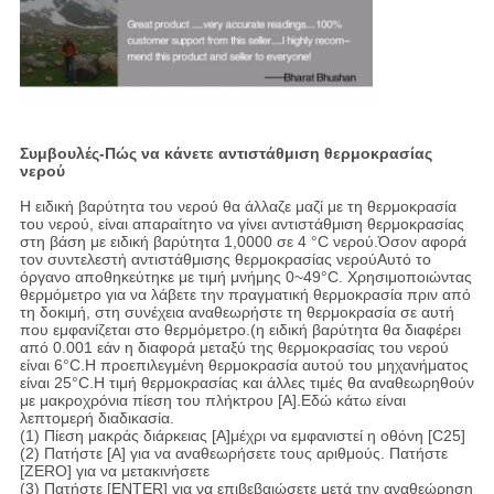
Συμβουλές-Πώς να κάνετε αντιστάθμιση θερμοκρασίας
νερού
Η ειδική βαρύτητα του νερού θα άλλαζε μαζί με τη θερμοκρασία
του νερού, είναι απαραίτητο να γίνει αντιστάθμιση θερμοκρασίας
στη βάση με ειδική βαρύτητα 1,0000 σε 4 °C νερού.Όσον αφορά
τον συντελεστή αντιστάθμισης θερμοκρασίας νερούΑυτό το
όργανο αποθηκεύτηκε με τιμή μνήμης 0~49°C. Χρησιμοποιώντας
θερμόμετρο για να λάβετε την πραγματική θερμοκρασία πριν από
τη δοκιμή, στη συνέχεια αναθεωρήστε τη θερμοκρασία σε αυτή
που εμφανίζεται στο θερμόμετρο.(η ειδική βαρύτητα θα διαφέρει
από 0.001 εάν η διαφορά μεταξύ της θερμοκρασίας του νερού
είναι 6°C.Η προεπιλεγμένη θερμοκρασία αυτού του μηχανήματος
είναι 25°C.Η τιμή θερμοκρασίας και άλλες τιμές θα αναθεωρηθούν
με μακροχρόνια πίεση του πλήκτρου [A].Εδώ κάτω είναι
λεπτομερή διαδικασία.
(1) Πίεση μακράς διάρκειας [A]μέχρι να εμφανιστεί η οθόνη [C25]
(2) Πατήστε [A] για να αναθεωρήσετε τους αριθμούς. Πατήστε
[ZERO] για να μετακινήσετε
(3) Πατήστε [ENTER] για να επιβεβαιώσετε μετά την αναθεώρηση