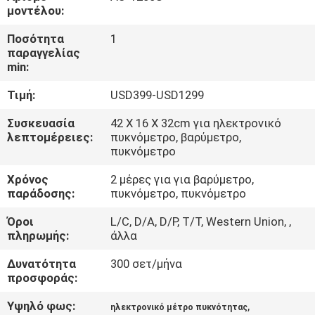
ΈΛΕΓΧΟΣ
μοντέλου:
Ποσότητα
1
ΜΑΣ
παραγγελίας
min:
ΕΛΆΤΕ
Τιμή:
USD399-USD1299
ΣΕ
ΕΠΑΦΉ
Συσκευασία
42 X 16 X 32cm για ηλεκτρονικό
λεπτομέρειες:
πυκνόμετρο, βαρύμετρο,
ΜΕ
πυκνόμετρο
Χρόνος
2 μέρες για για βαρύμετρο,
ΖΗΤΉΣΤΕ
παράδοσης:
πυκνόμετρο, πυκνόμετρο
ΈΝΑ
Όροι
L/C, D/A, D/P, T/T, Western Union, ,
πληρωμής:
άλλα
ΑΠΌΣΠΑΣΜΑ
Δυνατότητα
300 σετ/μήνα
προσφοράς:
SITEMAP
Υψηλό φως:
,
ηλεκτρονικό μέτρο πυκνότητας