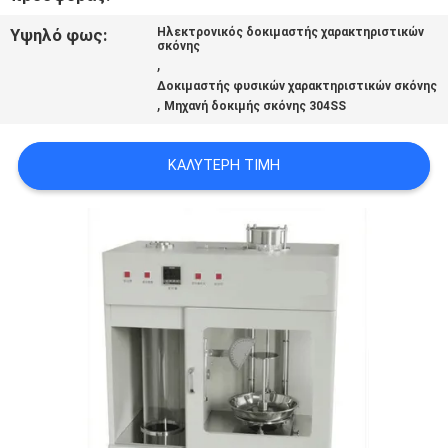
PRIVACY
Υψηλό φως:
Ηλεκτρονικός δοκιμαστής χαρακτηριστικών
σκόνης
POLICY
,
Δοκιμαστής φυσικών χαρακτηριστικών σκόνης
,
Μηχανή δοκιμής σκόνης 304SS
ΚΑΛΎΤΕΡΗ ΤΙΜΉ