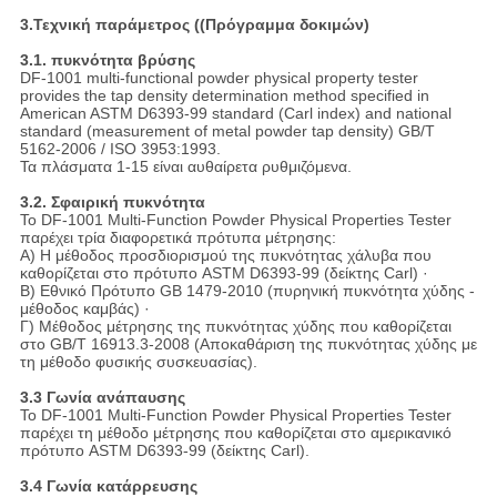
3.Τεχνική παράμετρος ((Πρόγραμμα δοκιμών)
3.1. πυκνότητα βρύσης
DF-1001 multi-functional powder physical property tester
provides the tap density determination method specified in
American ASTM D6393-99 standard (Carl index) and national
standard (measurement of metal powder tap density) GB/T
5162-2006 / ISO 3953:1993.
Τα πλάσματα 1-15 είναι αυθαίρετα ρυθμιζόμενα.
3.2. Σφαιρική πυκνότητα
Το DF-1001 Multi-Function Powder Physical Properties Tester
παρέχει τρία διαφορετικά πρότυπα μέτρησης:
Α) Η μέθοδος προσδιορισμού της πυκνότητας χάλυβα που
καθορίζεται στο πρότυπο ASTM D6393-99 (δείκτης Carl) ·
Β) Εθνικό Πρότυπο GB 1479-2010 (πυρηνική πυκνότητα χύδης -
μέθοδος καμβάς) ·
Γ) Μέθοδος μέτρησης της πυκνότητας χύδης που καθορίζεται
στο GB/T 16913.3-2008 (Αποκαθάριση της πυκνότητας χύδης με
τη μέθοδο φυσικής συσκευασίας).
3.3 Γωνία ανάπαυσης
Το DF-1001 Multi-Function Powder Physical Properties Tester
παρέχει τη μέθοδο μέτρησης που καθορίζεται στο αμερικανικό
πρότυπο ASTM D6393-99 (δείκτης Carl).
3.4 Γωνία κατάρρευσης