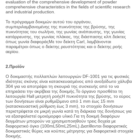
evaluation of the comprehensive development of powder
comprehensive characteristics in the fields of scientific research
and industrial production.
Το πρόγραμμα δοκιμών αυτού του οργάνου,
συμπεριλαμβανομένης της πυκνότητας της βρύσης, της
πυκνότητας του σωλήνα, της γωνίας ανάπαυσης, της γωνίας
κατάρρευσης, της γωνίας πλάκας, της διάσπασης κλπ.δείκτες
όπως γωνία διαφοράςΜε τον δείκτη Carl, λαμβάνονται
παραμέτροι όπως ο δείκτης ρευστότητας και ο δείκτης ροής
αερίου.
2.Προϊόν
Ο δοκιμαστής πολλαπλών λειτουργιών DF-1001 για τις φυσικές
ιδιότητες σκόνης είναι κατασκευασμένος από ανοξείδωτο χάλυβα
304 για να αποτρέψει τη σκουριά της συσκευής από το να
επηρεάσει την ακρίβεια της δοκιμής.Το όργανο προσθέτει τη
λειτουργία Hall μετρητή ροήςΗ πυκνότητα της βρύσης, το εύρος
των δονήσεων είναι ρυθμιζόμενο από 1 mm έως 15 mm
(κατασκευαστική ρύθμιση έως 3 mm), το στοιχείο δονήσεων
περιστρέφεται σε μικρή γωνία κατά τη διάρκεια της δονήσεως για
να εξασφαλιστεί ομοιόμορφο υλικό.Για τη δοκιμή διαφόρων
δειγμάτων μπορούν να χρησιμοποιηθούν τρεις δοχεία με
διαφορετικό όγκο (100mL50mL25mL).Διατίθενται διαφορετικές
δοκιμαστικές θύρες και κούπες μέτρησης για διαφορετικά στοιχεία
δοκιμής.