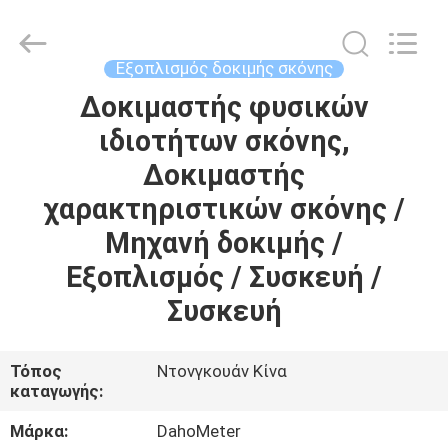
Rights
Reserved.
Developed
by
ECER
Εξοπλισμός δοκιμής σκόνης
Δοκιμαστής φυσικών
ΣΠΊΤΙ
ιδιοτήτων σκόνης,
ΠΡΟΪΌΝΤΑ
Δοκιμαστής
χαρακτηριστικών σκόνης /
ΠΕΡΊΠΟΥ
Μηχανή δοκιμής /
ΕΜΕΊΣ
Εξοπλισμός / Συσκευή /
Συσκευή
ΓΎΡΟΣ
ΕΡΓΟΣΤΑΣΊΩΝ
Τόπος
Ντονγκουάν Κίνα
καταγωγής:
ΠΟΙΟΤΙΚΌΣ
Μάρκα:
DahoMeter