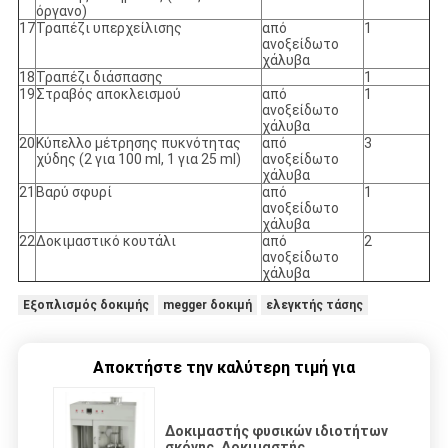
όργανο)
17
Τραπέζι υπερχείλισης
από
1
ανοξείδωτο
χάλυβα
18
Τραπέζι διάσπασης
1
19
Στραβός αποκλεισμού
από
1
ανοξείδωτο
χάλυβα
20
Κύπελλο μέτρησης πυκνότητας
από
3
χύδης (2 για 100 ml, 1 για 25 ml)
ανοξείδωτο
χάλυβα
21
Βαρύ σφυρί
από
1
ανοξείδωτο
χάλυβα
22
Δοκιμαστικό κουτάλι
από
2
ανοξείδωτο
χάλυβα
Εξοπλισμός δοκιμής
megger δοκιμή
ελεγκτής τάσης
Αποκτήστε την καλύτερη τιμή για
Δοκιμαστής φυσικών ιδιοτήτων
σκόνης, Δοκιμαστής