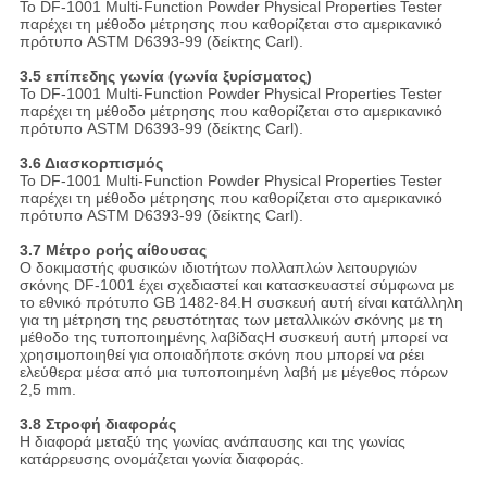
Το DF-1001 Multi-Function Powder Physical Properties Tester
παρέχει τη μέθοδο μέτρησης που καθορίζεται στο αμερικανικό
πρότυπο ASTM D6393-99 (δείκτης Carl).
3.5 επίπεδης γωνία (γωνία ξυρίσματος)
Το DF-1001 Multi-Function Powder Physical Properties Tester
παρέχει τη μέθοδο μέτρησης που καθορίζεται στο αμερικανικό
πρότυπο ASTM D6393-99 (δείκτης Carl).
3.6 Διασκορπισμός
Το DF-1001 Multi-Function Powder Physical Properties Tester
παρέχει τη μέθοδο μέτρησης που καθορίζεται στο αμερικανικό
πρότυπο ASTM D6393-99 (δείκτης Carl).
3.7 Μέτρο ροής αίθουσας
Ο δοκιμαστής φυσικών ιδιοτήτων πολλαπλών λειτουργιών
σκόνης DF-1001 έχει σχεδιαστεί και κατασκευαστεί σύμφωνα με
το εθνικό πρότυπο GB 1482-84.Η συσκευή αυτή είναι κατάλληλη
για τη μέτρηση της ρευστότητας των μεταλλικών σκόνης με τη
μέθοδο της τυποποιημένης λαβίδαςΗ συσκευή αυτή μπορεί να
χρησιμοποιηθεί για οποιαδήποτε σκόνη που μπορεί να ρέει
ελεύθερα μέσα από μια τυποποιημένη λαβή με μέγεθος πόρων
2,5 mm.
3.8 Στροφή διαφοράς
Η διαφορά μεταξύ της γωνίας ανάπαυσης και της γωνίας
κατάρρευσης ονομάζεται γωνία διαφοράς.