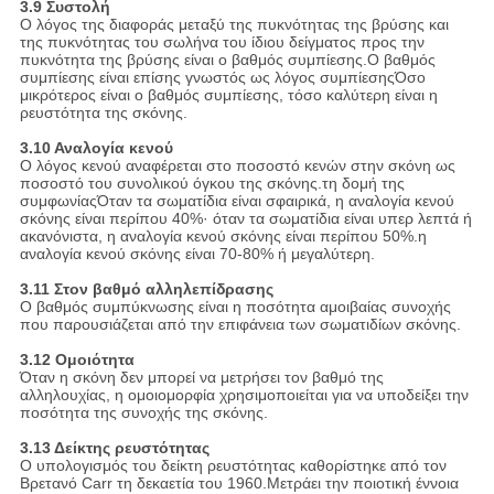
3.9 Συστολή
Ο λόγος της διαφοράς μεταξύ της πυκνότητας της βρύσης και
της πυκνότητας του σωλήνα του ίδιου δείγματος προς την
πυκνότητα της βρύσης είναι ο βαθμός συμπίεσης.Ο βαθμός
συμπίεσης είναι επίσης γνωστός ως λόγος συμπίεσηςΌσο
μικρότερος είναι ο βαθμός συμπίεσης, τόσο καλύτερη είναι η
ρευστότητα της σκόνης.
3.10 Αναλογία κενού
Ο λόγος κενού αναφέρεται στο ποσοστό κενών στην σκόνη ως
ποσοστό του συνολικού όγκου της σκόνης.τη δομή της
συμφωνίαςΌταν τα σωματίδια είναι σφαιρικά, η αναλογία κενού
σκόνης είναι περίπου 40%· όταν τα σωματίδια είναι υπερ λεπτά ή
ακανόνιστα, η αναλογία κενού σκόνης είναι περίπου 50%.η
αναλογία κενού σκόνης είναι 70-80% ή μεγαλύτερη.
3.11 Στον βαθμό αλληλεπίδρασης
Ο βαθμός συμπύκνωσης είναι η ποσότητα αμοιβαίας συνοχής
που παρουσιάζεται από την επιφάνεια των σωματιδίων σκόνης.
3.12 Ομοιότητα
Όταν η σκόνη δεν μπορεί να μετρήσει τον βαθμό της
αλληλουχίας, η ομοιομορφία χρησιμοποιείται για να υποδείξει την
ποσότητα της συνοχής της σκόνης.
3.13 Δείκτης ρευστότητας
Ο υπολογισμός του δείκτη ρευστότητας καθορίστηκε από τον
Βρετανό Carr τη δεκαετία του 1960.Μετράει την ποιοτική έννοια