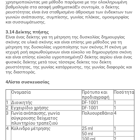
χρησιμοποιώντας μια μέθοδο παρόμοια με την ολοκληρωμένη
βαθμολογία στα ασαφή μαθηματικάΕν συντομία, ο δείκτης
ρευστότητας είναι ένα σταθμισμένο άθροισμα των ένδεικτων των
γωνιών ανάπαυσης, συμπίεσης, γωνίας πλάκας, ομοιομορφίας
και συσσωμάτωσης.
3.14 Δείκτης πτήσης
Είναι ένας δείκτης για τη μέτρηση της δυσκολίας δημιουργίας
σκόνης σε υλικά σκόνης και είναι επίσης μια μέθοδος για τη
μέτρηση της δυσκολίας υγροποίησης των σκόνης.Η σκόνη με
ισχυρή ροή αεριωθούμενων είναι εύκολο να δημιουργήσει σκόνη
και είναι επίσης εύκολα υγροποιημένηΟ δείκτης αερίου είναι ένας
φυσικός δείκτης μετά τους τέσσερις δείκτες του δείκτη
ρευστότητας, της γωνίας κατάρρευσης, της γωνίας διαφοράς και
της διασποράς.
4Λίστα συσκευασίας
Ονομασία
Πρότυπο και
Ποσότητα
προδιαγραφή
1
Διοικητής
DF-1001
1
2
Εγχειρίδιο χρήσης
DF-1001
1
3
Γωνία ανάπαυσης, γωνία
Πολυουρεθάνιο
4
σύγκρουσης δείγματος
πλυντηρίου τραπεζιού
4
Κύλινδρο μέτρησης
25 ml
1
50 ml
1
100 ml
2