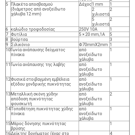
5
Πλακέτα αποσβεσμού
Δάχος
1 mm
1
(διάμετρος από ανοξείδωτο
2
2
χάλυβα 12 mm)
χιλιοστά
5
2
χιλιοστά
6
καλώδιο τροφοδοσίας
250V 10A
1
7
Φυτίλια
5 × 20 mm,1A
5
8
βούρτσα
3
9
Σιλικόνιο
Φ70mmX2mm
1
10
Γωνία ανάπαυσης δείγματος
από
1
πίνακα
ανοξείδωτο
χάλυβα
11
Γωνία ανάπαυσης της λαβής
από
1
ανοξείδωτο
χάλυβα
12
Φυσικά στοιβαγμένη εμβέλεια
από
1
εξόδου χονδρικής πυκνότητας
ανοξείδωτο
χάλυβα
13
Μεταλλική σκόνη χύδην
από
2
απόδοση πυκνότητας
ανοξείδωτο
φουσκωτή
χάλυβα
14
Τοποθέτηση πυκνότητας χύδης
από
1
πίνακα
ανοξείδωτο
χάλυβα
15
Μέρος δόνησης πυκνότητας
1
βρύσης
16
Δείκτης δονήματος (ένας στο
4