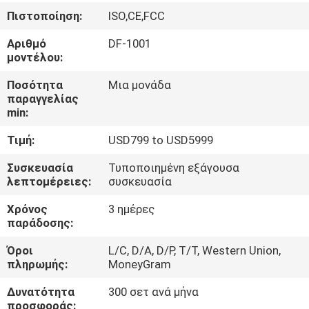
ΈΛΕΓΧΟΣ
Πιστοποίηση:
ISO,CE,FCC
Αριθμό
DF-1001
ΜΑΣ
μοντέλου:
ΕΛΆΤΕ
Ποσότητα
Μια μονάδα
ΣΕ
παραγγελίας
min:
ΕΠΑΦΉ
Τιμή:
USD799 to USD5999
ΜΕ
Συσκευασία
Τυποποιημένη εξάγουσα
λεπτομέρειες:
συσκευασία
ΖΗΤΉΣΤΕ
Χρόνος
3 ημέρες
ΈΝΑ
παράδοσης:
ΑΠΌΣΠΑΣΜΑ
Όροι
L/C, D/A, D/P, T/T, Western Union,
πληρωμής:
MoneyGram
SITEMAP
Δυνατότητα
300 σετ ανά μήνα
προσφοράς: