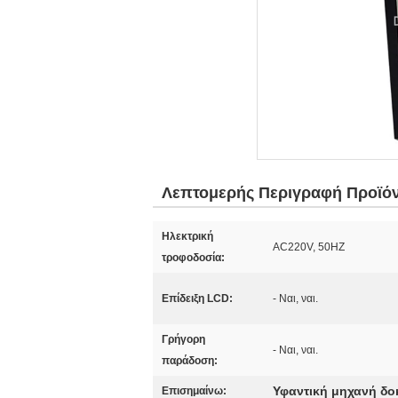
Λεπτομερής Περιγραφή Προϊό
Ηλεκτρική
AC220V, 50HZ
τροφοδοσία:
Επίδειξη LCD:
- Ναι, ναι.
Γρήγορη
- Ναι, ναι.
παράδοση:
Υφαντική μηχανή δο
Επισημαίνω: