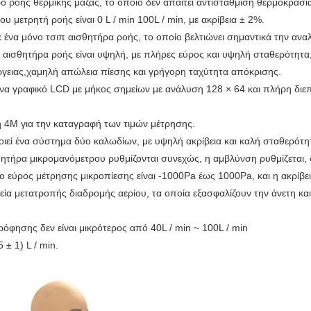
ο ροής θερμικής μάζας, το οποίο δεν απαιτεί αντιστάθμιση θερμοκρασί
υ μετρητή ροής είναι 0 L / min 100L / min, με ακρίβεια ± 2%.
 ένα μόνο τσιπ αισθητήρα ροής, το οποίο βελτιώνει σημαντικά την αναλ
αισθητήρα ροής είναι υψηλή, με πλήρες εύρος και υψηλή σταθερότητα, 
γειας,χαμηλή απώλεια πίεσης και γρήγορη ταχύτητα απόκρισης.
α γραφικό LCD με μήκος σημείων με ανάλυση 128 × 64 και πλήρη διεπα
η 4M για την καταγραφή των τιμών μέτρησης.
εί ένα σύστημα δύο καλωδίων, με υψηλή ακρίβεια και καλή σταθερότη
σθητήρα μικρομανόμετρου ρυθμίζονται συνεχώς, η αμβλύνση ρυθμίζεται, 
ο εύρος μέτρησης μικροπίεσης είναι -1000Pa έως 1000Pa, και η ακρίβεια
χεία μετατροπής διαδρομής αερίου, τα οποία εξασφαλίζουν την άνετη 
όφησης δεν είναι μικρότερος από 40L / min ~ 100L / min
 ± 1) L / min.