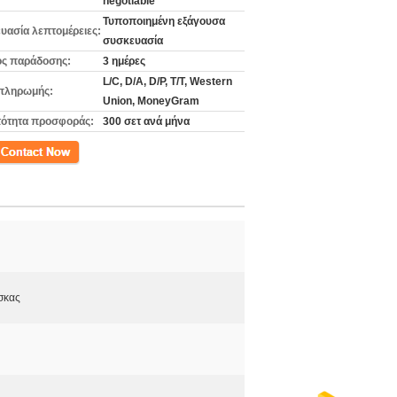
negotiable
Τυποποιημένη εξάγουσα
υασία λεπτομέρειες:
συσκευασία
ς παράδοσης:
3 ημέρες
L/C, D/A, D/P, T/T, Western
πληρωμής:
Union, MoneyGram
ότητα προσφοράς:
300 σετ ανά μήνα
ινωνία
σκας