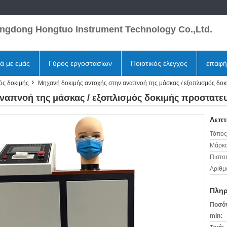
ngdong Hongtuo Instrument Technology Co.,Ltd.
κά με εμάς
Γύρος εργοστασίων
Ποιοτικός έλεγχος
επαφή
ός δοκιμής
Μηχανή δοκιμής αντοχής στην αναπνοή της μάσκας / εξοπλισμός δοκ
ναπνοή της μάσκας / εξοπλισμός δοκιμής προστατε
Λεπτ
Τόπος
Μάρκα
Πιστο
Αριθμ
Πληρ
Ποσότ
min: