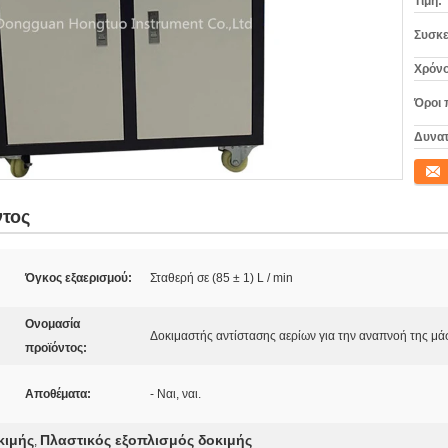
Τιμή:
Συσκε
Χρόνο
Όροι 
Δυνατ
Επικο
ντος
Όγκος εξαερισμού:
Σταθερή σε (85 ± 1) L / min
Ονομασία
Δοκιμαστής αντίστασης αερίων για την αναπνοή της μά
προϊόντος:
Αποθέματα:
- Ναι, ναι.
κιμής
Πλαστικός εξοπλισμός δοκιμής
,