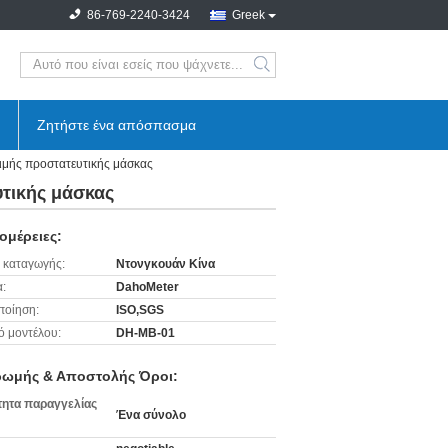
86-769-2240-3424
Greek
search
Ζητήστε ένα απόσπασμα
ιμής προστατευτικής μάσκας
υτικής μάσκας
ομέρειες:
 καταγωγής:
Ντονγκουάν Κίνα
:
DahoMeter
ποίηση:
ISO,SGS
ό μοντέλου:
DH-MB-01
ωμής & Αποστολής Όροι:
ητα παραγγελίας
Ένα σύνολο