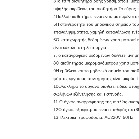
3Το τσιπ αισθητήρα ροής χρησιμοποιεί μέτρ
υψηλής ακρίβειας του αισθητήρα.Το εύρος το
4Πολλοί αισθητήρες είναι ενσωματωμένοι σε
5Η σταθερότητα του μηδενικού σημείου του 
επαναληψιμότητα, χαμηλή κατανάλωση ενέρ
6Ο καταχωρητής δεδομένων χρησιμοποιεί έν
είναι εύκολη στη λειτουργία.
7, ο καταγραφέας δεδομένων διαθέτει μνήμ
8Ο αισθητήρας μικρομανόμετρου χρησιμοποι
9Η εμβέλεια και το μηδενικό σημείο του αι
φόρτος εργασίας συντήρησης είναι μικρός.Τ
10Ολόκληρο το όργανο υιοθετεί ειδικά στοι
σωλήνων εξάντλησης και εισπνοής.
11.Ο όγκος αναρρόφησης της αντλίας αναρρ
12Ο όγκος εξαερισμού είναι σταθερός σε (85
13Ηλεκτρική τροφοδοσία: AC220V, 50Hz