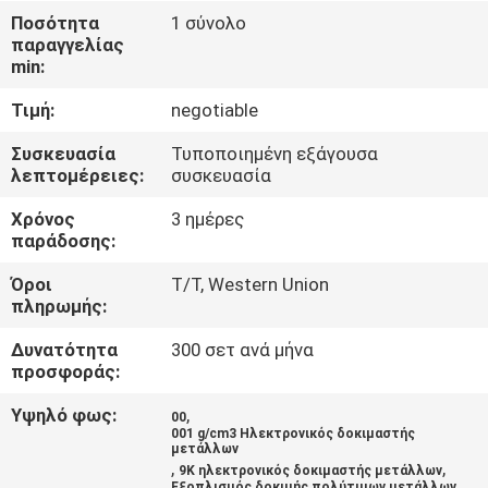
ΈΛΕΓΧΟΣ
Ποσότητα
1 σύνολο
παραγγελίας
min:
ΜΑΣ
Τιμή:
negotiable
ΕΛΆΤΕ
ΣΕ
Συσκευασία
Τυποποιημένη εξάγουσα
λεπτομέρειες:
συσκευασία
ΕΠΑΦΉ
Χρόνος
3 ημέρες
ΜΕ
παράδοσης:
Όροι
T/T, Western Union
ΖΗΤΉΣΤΕ
πληρωμής:
ΈΝΑ
Δυνατότητα
300 σετ ανά μήνα
ΑΠΌΣΠΑΣΜΑ
προσφοράς:
Υψηλό φως:
,
00
001 g/cm3 Ηλεκτρονικός δοκιμαστής
SITEMAP
μετάλλων
,
,
9K ηλεκτρονικός δοκιμαστής μετάλλων
Εξοπλισμός δοκιμής πολύτιμων μετάλλων