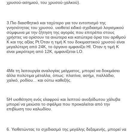
χρυσού-ασημιού, του χρυσού-χαλκού).
3.Πιο διαισθητικό και ταχύτερο για τον εντοπισμό της 
γνησιότητας του χρυσού. υιοθετεί ειδικό σχεδιασμό λογισμικού 
σύμφωνα με την ζήτηση της αγοράς που επιτρέπει στους 
χρήστες να ορίσουν τα ανώτερα και κατώτερα όρια του αριθμού 
K και της αξίας Pt.Όταν η τιμή K του δοκιμαστικού χρυσού είναι 
μεγαλύτερη από 24K, το όργανο εμφανίζει HI. Όταν η τιμή K 
είναι μικρότερη από 12K, εμφανίζεται LO.
4Με τη λειτουργία αναλογίας μείγματος, μπορεί να δοκιμάσει 
άλλα πολύτιμα μέταλλα, όπως: πλατίνα, ασήμι, παλλάδιο, 
χαλκό, ροδίου... και ούτω καθεξής.
5Η υιοθέτηση ενός ελαφρού και λεπτού ανοξείδωτου χάλυβα 
μπορεί να μειώσει το σφάλμα που προκαλείται από την 
επιβίωση του καλωδίου.
6. Υιοθετώντας το σχεδιασμό της μεγάλης δεξαμενής, μπορεί να 