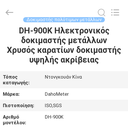
αγνότητας
προμηθευτής.
Copyright
©
2018
Δοκιμαστής πολύτιμων μετάλλων
-
2025
Guangdong Hongtuo Instrument Technology Co.,Ltd.
DH-900K Ηλεκτρονικός
ΣΠΊΤΙ
All
Rights
δοκιμαστής μετάλλων
Reserved.
Developed
by
ΠΡΟΪΌΝΤΑ
Χρυσός καρατίων δοκιμαστής
ECER
υψηλής ακρίβειας
ΠΕΡΊΠΟΥ
ΕΜΕΊΣ
Τόπος
Ντονγκουάν Κίνα
καταγωγής:
ΓΎΡΟΣ
Μάρκα:
DahoMeter
ΕΡΓΟΣΤΑΣΊΩΝ
Πιστοποίηση:
ISO,SGS
Αριθμό
DH-900K
ΠΟΙΟΤΙΚΌΣ
μοντέλου: