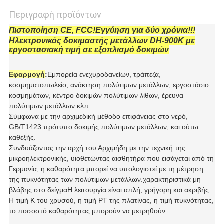
Περιγραφή προϊόντων
Πιστοποίηση CE, FCC!Εγγύηση για δύο χρόνια!!!
Ηλεκτρονικός δοκιμαστής μετάλλων DH-900K με
εργοστασιακή τιμή σε εξοπλισμό δοκιμών
Εφαρμογή
:
Εμπορεία ενεχυροδανείων, τράπεζα,
κοσμηματοπωλείο, ανάκτηση πολύτιμων μετάλλων, εργοστάσιο
κοσμημάτων, κέντρο δοκιμών πολύτιμων λίθων, έρευνα
πολύτιμων μετάλλων κλπ.
Σύμφωνα με την αρχιμεδική μέθοδο επιφάνειας στο νερό,
GB/T1423 πρότυπο δοκιμής πολύτιμων μετάλλων, και ούτω
καθεξής.
Συνδυάζοντας την αρχή του Αρχιμήδη με την τεχνική της
μικροηλεκτρονικής, υιοθετώντας αισθητήρα που εισάγεται από τη
Γερμανία, η καθαρότητα μπορεί να υπολογιστεί με τη μέτρηση
της πυκνότητας των πολύτιμων μετάλλων.χαρακτηριστικά μη
βλάβης στο δείγμαΗ λειτουργία είναι απλή, γρήγορη και ακριβής.
Η τιμή K του χρυσού, η τιμή PT της πλατίνας, η τιμή πυκνότητας,
το ποσοστό καθαρότητας μπορούν να μετρηθούν.