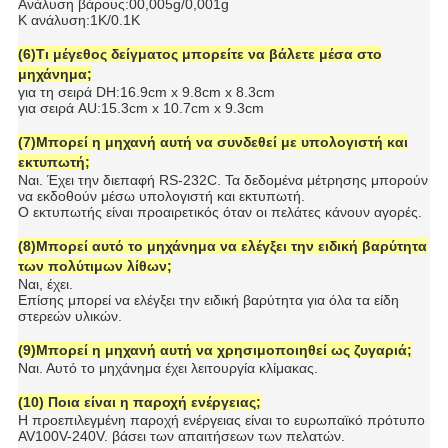
Ανάλυση βάρους:00,005g/0,001g
Κ ανάλυση:1K/0.1K
(6)Τι μέγεθος δείγματος μπορείτε να βάλετε μέσα στο
μηχάνημα;
για τη σειρά DH:16.9cm x 9.8cm x 8.3cm
για σειρά AU:15.3cm x 10.7cm x 9.3cm
(7)Μπορεί η μηχανή αυτή να συνδεθεί με υπολογιστή και
εκτυπωτή;
Ναι. Έχει την διεπαφή RS-232C. Τα δεδομένα μέτρησης μπορούν
να εκδοθούν μέσω υπολογιστή και εκτυπωτή.
Ο εκτυπωτής είναι προαιρετικός όταν οι πελάτες κάνουν αγορές.
(8)Μπορεί αυτό το μηχάνημα να ελέγξει την ειδική βαρύτητα
των πολύτιμων λίθων;
Ναι, έχει.
Επίσης μπορεί να ελέγξει την ειδική βαρύτητα για όλα τα είδη
στερεών υλικών.
(9)Μπορεί η μηχανή αυτή να χρησιμοποιηθεί ως ζυγαριά;
Ναι. Αυτό το μηχάνημα έχει λειτουργία κλίμακας.
(10) Ποια είναι η παροχή ενέργειας;
Η προεπιλεγμένη παροχή ενέργειας είναι το ευρωπαϊκό πρότυπο
AV100V-240V. βάσει των απαιτήσεων των πελατών.