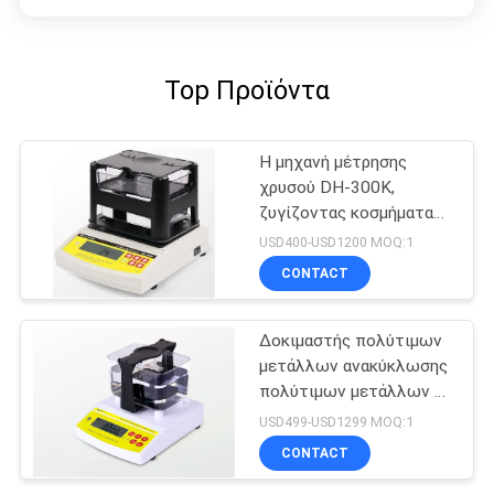
Top Προϊόντα
Η μηχανή μέτρησης
χρυσού DH-300K,
ζυγίζοντας κοσμήματα
ζυγίζοντας ζυγαριά
USD400-USD1200 MOQ:1
Χρυσός δοκιμαστής
CONTACT
ανιχνευτής καθαρότητας
Δοκιμαστής πολύτιμων
μετάλλων ανακύκλωσης
πολύτιμων μετάλλων με
μεγάλη χωρητικότητα
USD499-USD1299 MOQ:1
μέτρησης
CONTACT