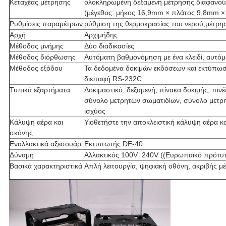
Κεταχέας μέτρησης
ολοκληρωμένη δεξαμενή μέτρησης διαφανούς
(μέγεθος: μήκος 16,9mm × πλάτος 9,8mm 
Ρυθμίσεις παραμέτρων
ρύθμιση της θερμοκρασίας του νερού,μέτρη
Αρχή
Αρχιμήδης
Μέθοδος μνήμης
Δύο διαδικασίες
Μέθοδος διόρθωσης
Αυτόματη βαθμονόμηση με ένα κλειδί, αυτόμ
Μέθοδος εξόδου
Τα δεδομένα δοκιμών εκδόσεων και εκτύπωση
διεπαφή RS-232C.
Τυπικά εξαρτήματα
Δοκιμαστικό, δεξαμενή, πίνακα δοκιμής, πιν
σύνολο μετρητών σωματιδίων, σύνολο μετ
ισχύος
Κάλυψη αέρα και
Υιοθετήστε την αποκλειστική κάλυψη αέρα κ
σκόνης
Εναλλακτικά αξεσουάρ
Εκτυπωτής DE-40
Δύναμη
Αλλακτικός 100V ̇ 240V ((Ευρωπαϊκό πρότυ
Βασικά χαρακτηριστικά
Απλή λειτουργία, ψηφιακή οθόνη, ακριβής μέ