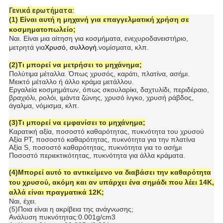
Γενικά ερωτήματα:
(1) Είναι αυτή η μηχανή για επαγγελματική χρήση σε
κοσμηματοπωλείο;
Ναι. Είναι μια αίτηση για κοσμήματα, ενεχυροδανειστήριο,
μετρητά για
Χρυσό, συλλογή.
νομίσματα, κλπ.
(2)Τι μπορεί να μετρήσει το μηχάνημα;
Πολύτιμα μέταλλα. Όπως χρυσός, καράτι, πλατίνα, ασήμι.
Μεικτό μέταλλο ή άλλο κράμα μετάλλου.
Εργαλεία κοσμημάτων, όπως σκουλαρίκι, δαχτυλίδι, περιδέραιο,
βραχιόλι, ρολόι, ιμάντα ζώνης, χρυσό ίνγκο, χρυσή ράβδος,
άγαλμα, νόμισμα, κλπ.
(3)Τι μπορεί να εμφανίσει το μηχάνημα;
Καρατική αξία, ποσοστό καθαρότητας, πυκνότητα του χρυσού
Αξία PT, ποσοστό καθαρότητας, πυκνότητα για την πλατίνα
Αξία S, ποσοστό καθαρότητας, πυκνότητα για το ασήμι
Ποσοστό περιεκτικότητας, πυκνότητα για άλλα κράματα.
(4)Μπορεί αυτό το αντικείμενο να διαβάσει την καθαρότητα
του χρυσού, ακόμη και αν υπάρχει ένα σημάδι που λέει 14K,
αλλά είναι πραγματικά 12K;
Ναι, έχει.
(5)Ποια είναι η ακρίβεια της ανάγνωσης;
Ανάλυση πυκνότητας:0.001g/cm3