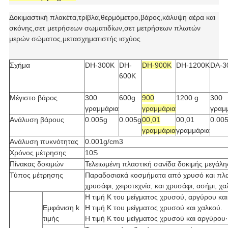
Δοκιμαστική πλακέτα,τρίβλα,θερμόμετρο,βάρος,κάλυψη αέρα και
σκόνης,σετ μετρήσεων σωματιδίων,σετ μετρήσεων πλωτών
μερών σώματος,μετασχηματιστής ισχύος
Σχήμα
DH-300K
DH-
DH-900K
DH-1200K
DA-3
600K
Μέγιστο βάρος
300
600g
900
1200 g
300
γραμμάρια
γραμμάρια
γραμ
Ανάλυση βάρους
0.005g
0.005g
00,01
00,01
0.00
γραμμάρια
γραμμάρια
Ανάλυση πυκνότητας
0.001
g/cm3
Χρόνος μέτρησης
10S
Πίνακας δοκιμών
Τελειωμένη πλαστική σανίδα δοκιμής μεγάλη
Τύπος μέτρησης
Παραδοσιακά κοσμήματα από χρυσό και πλατίν
χρυσάφι, χειροτεχνία, και χρυσάφι, ασήμι, χα
Η τιμή K του μείγματος χρυσού, αργύρου και
Εμφάνιση k
Η τιμή K του μείγματος χρυσού και χαλκού.
τιμής
Η τιμή K του μείγματος χρυσού και αργύρου·