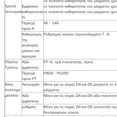
Το ποσοστό καθαρότητας του μείγματος χρυσ
Χρυσή
Εμφάνιση
το ποσοστό καθαρότητας του μείγματος χρυ
λειτουργία
καθαρότητας
το ποσοστό καθαρότητας του μείγματος χρυ
%
Περιοχή
9K ~ 24K
τιμών K
Καθορισμός
Ρυθμισμός κύκλου (προεπιλεγμένο 7: 3)
της
αναλογίας
χαλκού και
αργύρου
Πλατίνα
Αξία
PT %, τιμή πυκνότητας, όγκος
Τρόπος
εμφάνισης
Περιοχή
Pt600 - Pt1000
τιμών PT
Άλλα
Λειτουργία
Μόνο για τις σειρές DA και DE:μετρήστε το
πολύτιμα
μείγματος
μέταλλα
Αξία
Μόνο για τις σειρές DA και DE:αξία πυκνότ
εμφάνισης
ρύθμιση
Μόνο για τις σειρές DA και DE:αποστολή της
δευτερογενών υλικών