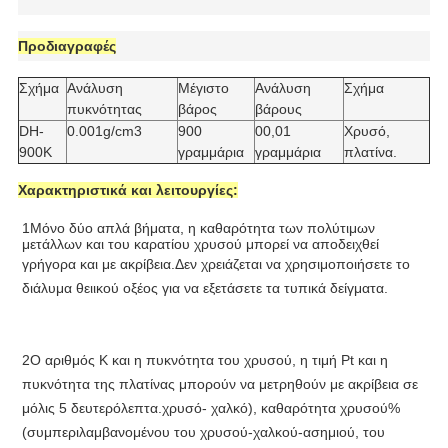
Προδιαγραφές
Σχήμα
Ανάλυση
Μέγιστο
Ανάλυση
Σχήμα
πυκνότητας
βάρος
βάρους
DH-
0.001g/cm3
900
00,01
Χρυσό,
900K
γραμμάρια
γραμμάρια
πλατίνα.
Χαρακτηριστικά και λειτουργίες:
1Μόνο δύο απλά βήματα, η καθαρότητα των πολύτιμων 
μετάλλων και του καρατίου χρυσού μπορεί να αποδειχθεί 
γρήγορα και με ακρίβεια.
Δεν χρειάζεται να χρησιμοποιήσετε το 
διάλυμα θειικού οξέος για να εξετάσετε τα τυπικά δείγματα.
2Ο αριθμός K και η πυκνότητα του χρυσού, η τιμή Pt και η 
πυκνότητα της πλατίνας μπορούν να μετρηθούν με ακρίβεια σε 
μόλις 5 δευτερόλεπτα.χρυσό- χαλκό), καθαρότητα χρυσού% 
(συμπεριλαμβανομένου του χρυσού-χαλκού-ασημιού, του 