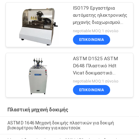
ISO179 Εργαστήρια
αυτόματης ηλεκτρονικής
μηχανής διαχωρισμού
δειγμάτων
negotiable MOQ:1 σύνολο
ΕΠΙΚΟΙΝΩΝΊΑ
ASTM D1525 ASTM
D648 Πλαστικό Hdt
Vicat δοκιμαστικό
τεστάρ 4 ράφια
negotiable MOQ:1 σύνολο
δειγμάτων Πλαστικό
ΕΠΙΚΟΙΝΩΝΊΑ
δοκιμαστικό μηχανισμό
Πλαστική μηχανή δοκιμής
ASTM D 1646 Μηχανή δοκιμής πλαστικών για δοκιμή
βισκομέτρου Mooney για καουτσούκ