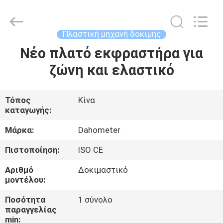
All
Rights
Reserved.
Developed
by
Πλαστική μηχανή δοκιμής
ECER
Νέο πλατό εκφραστήρα για
ΣΠΊΤΙ
ζώνη και ελαστικό
ΠΡΟΪΌΝΤΑ
Τόπος
Κίνα
καταγωγής:
ΠΕΡΊΠΟΥ
ΕΜΕΊΣ
Μάρκα:
Dahometer
Πιστοποίηση:
ISO CE
ΓΎΡΟΣ
Αριθμό
Δοκιμαστικό
ΕΡΓΟΣΤΑΣΊΩΝ
μοντέλου:
Ποσότητα
1 σύνολο
παραγγελίας
ΠΟΙΟΤΙΚΌΣ
min: