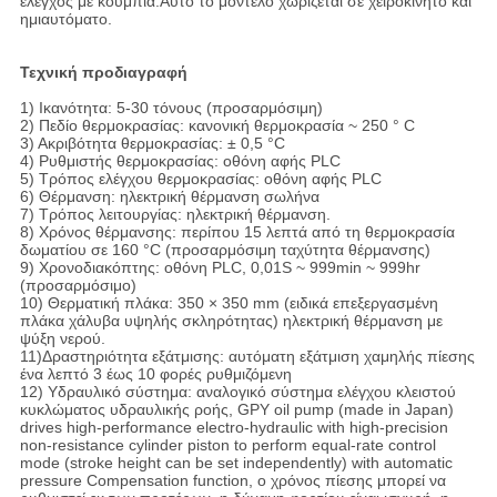
έλεγχος με κουμπιά.Αυτό το μοντέλο χωρίζεται σε χειροκίνητο και
ημιαυτόματο.
Τεχνική προδιαγραφή
1) Ικανότητα: 5-30 τόνους (προσαρμόσιμη)
2) Πεδίο θερμοκρασίας: κανονική θερμοκρασία ~ 250 ° C
3) Ακριβότητα θερμοκρασίας: ± 0,5 °C
4) Ρυθμιστής θερμοκρασίας: οθόνη αφής PLC
5) Τρόπος ελέγχου θερμοκρασίας: οθόνη αφής PLC
6) Θέρμανση: ηλεκτρική θέρμανση σωλήνα
7) Τρόπος λειτουργίας: ηλεκτρική θέρμανση.
8) Χρόνος θέρμανσης: περίπου 15 λεπτά από τη θερμοκρασία
δωματίου σε 160 °C (προσαρμόσιμη ταχύτητα θέρμανσης)
9) Χρονοδιακόπτης: οθόνη PLC, 0,01S ~ 999min ~ 999hr
(προσαρμόσιμο)
10) Θερματική πλάκα: 350 × 350 mm (ειδικά επεξεργασμένη
πλάκα χάλυβα υψηλής σκληρότητας) ηλεκτρική θέρμανση με
ψύξη νερού.
11)Δραστηριότητα εξάτμισης: αυτόματη εξάτμιση χαμηλής πίεσης
ένα λεπτό 3 έως 10 φορές ρυθμιζόμενη
12) Υδραυλικό σύστημα: αναλογικό σύστημα ελέγχου κλειστού
κυκλώματος υδραυλικής ροής, GPY oil pump (made in Japan)
drives high-performance electro-hydraulic with high-precision
non-resistance cylinder piston to perform equal-rate control
mode (stroke height can be set independently) with automatic
pressure Compensation function, ο χρόνος πίεσης μπορεί να