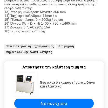
ρυθμιστεί εκ των προτέρων, η δύναμη φορτίου είναι ισχυρή, η
ανύψωση είναι σταθερή, αυτόματη πίεση, διατήρηση πίεσης,
ελάφρυνση πίεσης
13) Στροφή κυλίνδρου: Μέγιστο 300 mm
14) Ταχύτητα κυλίνδρου: 11mm / s
15) Πίνακας πίεσης: 0 ~ 200kg / sq.cm
16) Όγκος: (W × D × H) 1400 × 750 × 1460 mm
17) Δύναμη: 3 ′′, AC220V, 15A
18) Βάρος: περίπου 350kg
Πανεπιστημονική μηχανή δοκιμής
utm μηχανή
Μηχανή δοκιμής ελαστικότητας
Αποκτήστε την καλύτερη τιμή για
Νέο πλατό εκφραστήρα για ζώνη
και ελαστικό
Να συνεχίσει