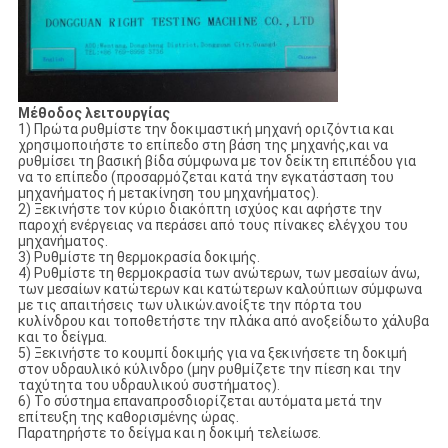
Μέθοδος λειτουργίας
1) Πρώτα ρυθμίστε την δοκιμαστική μηχανή οριζόντια και
χρησιμοποιήστε το επίπεδο στη βάση της μηχανής,και να
ρυθμίσει τη βασική βίδα σύμφωνα με τον δείκτη επιπέδου για
να το επίπεδο (προσαρμόζεται κατά την εγκατάσταση του
μηχανήματος ή μετακίνηση του μηχανήματος).
2) Ξεκινήστε τον κύριο διακόπτη ισχύος και αφήστε την
παροχή ενέργειας να περάσει από τους πίνακες ελέγχου του
μηχανήματος.
3) Ρυθμίστε τη θερμοκρασία δοκιμής.
4) Ρυθμίστε τη θερμοκρασία των ανώτερων, των μεσαίων άνω,
των μεσαίων κατώτερων και κατώτερων καλούπιων σύμφωνα
με τις απαιτήσεις των υλικών.ανοίξτε την πόρτα του
κυλίνδρου και τοποθετήστε την πλάκα από ανοξείδωτο χάλυβα
και το δείγμα.
5) Ξεκινήστε το κουμπί δοκιμής για να ξεκινήσετε τη δοκιμή
στον υδραυλικό κύλινδρο (μην ρυθμίζετε την πίεση και την
ταχύτητα του υδραυλικού συστήματος).
6) Το σύστημα επαναπροσδιορίζεται αυτόματα μετά την
επίτευξη της καθορισμένης ώρας.
Παρατηρήστε το δείγμα και η δοκιμή τελείωσε.