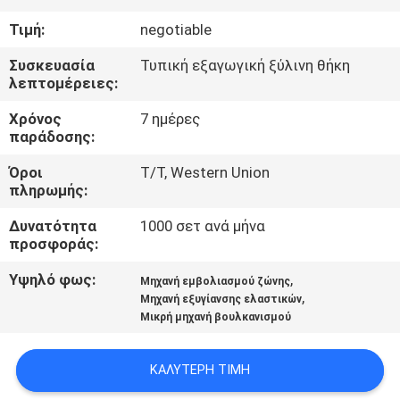
ΈΛΕΓΧΟΣ
Τιμή:
negotiable
ΜΑΣ
Συσκευασία
Τυπική εξαγωγική ξύλινη θήκη
λεπτομέρειες:
ΕΛΆΤΕ
Χρόνος
7 ημέρες
ΣΕ
παράδοσης:
ΕΠΑΦΉ
Όροι
T/T, Western Union
ΜΕ
πληρωμής:
Δυνατότητα
1000 σετ ανά μήνα
ΖΗΤΉΣΤΕ
προσφοράς:
ΈΝΑ
Υψηλό φως:
,
Μηχανή εμβολιασμού ζώνης
,
Μηχανή εξυγίανσης ελαστικών
ΑΠΌΣΠΑΣΜΑ
Μικρή μηχανή βουλκανισμού
SITEMAP
ΚΑΛΎΤΕΡΗ ΤΙΜΉ