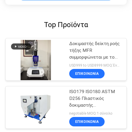
Top Προϊόντα
Δοκιμαστής δείκτη ροής
τήξης MFR
συμμορφώνεται με το
ASTM D1238 και το ISO
USD999 to USD8999 MOQ:Ένα σύνολο
1133, εξοπλισμός
ΕΠΙΚΟΙΝΩΝΊΑ
δοκιμής πλαστικών
ISO179 ISO180 ASTM
D256 Πλαστικός
δοκιμαστής
επιπτώσεων Izod
negotiable MOQ:1 σύνολο
Charpy
ΕΠΙΚΟΙΝΩΝΊΑ