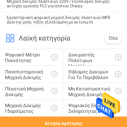
Μηχανή δοκιμής πλαστικών 220V / Εξοπλισμός δοκιμής
αντοχής κρούσης PLC για Izod και Charpy
Εργαστηριακή ψηφιακή μηχανή δοκιμής πλαστικών MFR
Δείκτης ροής τήξης εξοπλισμένη με εκτυπωτή
Λαϊκή κατηγορία
Όλα
Ψηφιακό Μέτρο 
Δοκιμαστής 
Πυκνότητας
Πολύτιμων 
Μετάλλων
Πανεπιστημονική 
Θάλαμος Δοκιμών 
Μηχανή Δοκιμής
Για Το Περιβάλλον
Πλαστική Μηχανή 
Μη Καταστρεπτική 
Δοκιμής
Μηχανή Δοκιμής
Μηχανή Δοκιμής 
Ψηφιακός Ελεγκτής 
Γδαρσίματος
Σκληρότητας
Αίτηση κράτησης