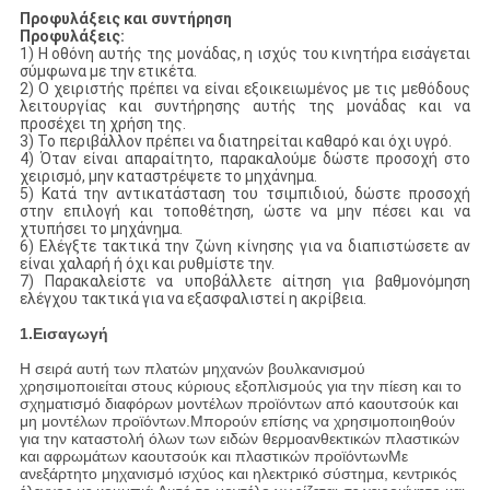
Προφυλάξεις και συντήρηση
Προφυλάξεις:
1) Η οθόνη αυτής της μονάδας, η ισχύς του κινητήρα εισάγεται
σύμφωνα με την ετικέτα.
2) Ο χειριστής πρέπει να είναι εξοικειωμένος με τις μεθόδους
λειτουργίας και συντήρησης αυτής της μονάδας και να
προσέχει τη χρήση της.
3) Το περιβάλλον πρέπει να διατηρείται καθαρό και όχι υγρό.
4) Όταν είναι απαραίτητο, παρακαλούμε δώστε προσοχή στο
χειρισμό, μην καταστρέψετε το μηχάνημα.
5) Κατά την αντικατάσταση του τσιμπιδιού, δώστε προσοχή
στην επιλογή και τοποθέτηση, ώστε να μην πέσει και να
χτυπήσει το μηχάνημα.
6) Ελέγξτε τακτικά την ζώνη κίνησης για να διαπιστώσετε αν
είναι χαλαρή ή όχι και ρυθμίστε την.
7) Παρακαλείστε να υποβάλλετε αίτηση για βαθμονόμηση
ελέγχου τακτικά για να εξασφαλιστεί η ακρίβεια.
1.
Εισαγωγή
Η σειρά αυτή των πλατών μηχανών βουλκανισμού
χρησιμοποιείται στους κύριους εξοπλισμούς για την πίεση και το
σχηματισμό διαφόρων μοντέλων προϊόντων από καουτσούκ και
μη μοντέλων προϊόντων.Μπορούν επίσης να χρησιμοποιηθούν
για την καταστολή όλων των ειδών θερμοανθεκτικών πλαστικών
και αφρωμάτων καουτσούκ και πλαστικών προϊόντωνΜε
ανεξάρτητο μηχανισμό ισχύος και ηλεκτρικό σύστημα, κεντρικός