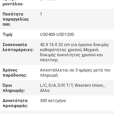
ΈΛΕΓΧΟΣ
μοντέλου:
Ποσότητα
1
ΜΑΣ
παραγγελίας
min:
ΕΛΆΤΕ
Τιμή:
USD400-USD1200
ΣΕ
ΕΠΑΦΉ
Συσκευασία
42 X 16 X 32 cm για όργανο δοκιμής
λεπτομέρειες:
καθαρότητας χρυσού, Μηχανή
ΜΕ
δοκιμής πυκνότητας χρυσού και
πλατίνης
ΖΗΤΉΣΤΕ
Χρόνος
Αποστέλλεται σε 3 ημέρες μετά την
παράδοσης:
πληρωμή
ΈΝΑ
Όροι
L/C, D/A, D/P, T/T, Western Union, ,
ΑΠΌΣΠΑΣΜΑ
πληρωμής:
άλλα
Δυνατότητα
300 σετ/μήνα
SITEMAP
προσφοράς: