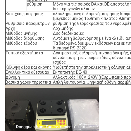
ρύθμιση
Μόνο για τις σειρές DA και DE:αποστολή
δευτερογενών υλικών
Κεταχέας μέτρησης
ολοκληρωμένη δεξαμενή μέτρησης διαφα
(μέγεθος: μήκος 16,9mm × πλάτος 9,8m
Ρυθμίσεις παραμέτρων
ρύθμιση της θερμοκρασίας του νερού,μέ
Αρχή
Αρχιμήδης
Μέθοδος μνήμης
Δύο διαδικασίες
Μέθοδος διόρθωσης
Αυτόματη βαθμονόμηση με ένα κλειδί, αυ
Μέθοδος εξόδου
Τα δεδομένα δοκιμών εκδόσεων και εκτύ
διεπαφή RS-232C.
Τυπικά εξαρτήματα
Δοκιμαστικό, δεξαμενή, πίνακα δοκιμής, 
σύνολο μετρητών σωματιδίων, σύνολο 
ισχύος
Κάλυψη αέρα και σκόνης
Υιοθετήστε την αποκλειστική κάλυψη αέ
Εναλλακτικά αξεσουάρ
Εκτυπωτής DE-40
Δύναμη
Αλλακτικός 100V ̇ 240V ((Ευρωπαϊκό πρ
Βασικά χαρακτηριστικά
Απλή λειτουργία, ψηφιακή οθόνη, ακριβή