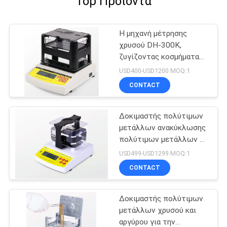
Top Προϊόντα
Η μηχανή μέτρησης
χρυσού DH-300K,
ζυγίζοντας κοσμήματα
ζυγίζοντας ζυγαριά
USD400-USD1200 MOQ:1
Χρυσός δοκιμαστής
CONTACT
ανιχνευτής καθαρότητας
Δοκιμαστής πολύτιμων
μετάλλων ανακύκλωσης
πολύτιμων μετάλλων με
μεγάλη χωρητικότητα
USD499-USD1299 MOQ:1
μέτρησης
CONTACT
Δοκιμαστής πολύτιμων
μετάλλων χρυσού και
αργύρου για την