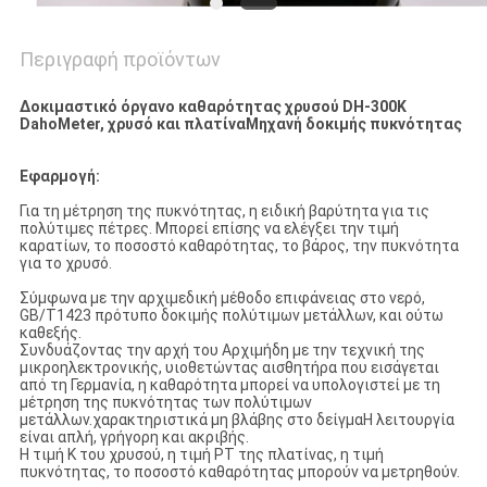
Περιγραφή προϊόντων
Δοκιμαστικό όργανο καθαρότητας χρυσού DH-300K
DahoMeter, χρυσό και πλατίνα
Μηχανή δοκιμής πυκνότητας
Εφαρμογή:
Για τη μέτρηση της πυκνότητας, η ειδική βαρύτητα για τις
πολύτιμες πέτρες. Μπορεί επίσης να ελέγξει την τιμή
καρατίων, το ποσοστό καθαρότητας, το βάρος, την πυκνότητα
για το χρυσό.
Σύμφωνα με την αρχιμεδική μέθοδο επιφάνειας στο νερό,
GB/T1423 πρότυπο δοκιμής πολύτιμων μετάλλων, και ούτω
καθεξής.
Συνδυάζοντας την αρχή του Αρχιμήδη με την τεχνική της
μικροηλεκτρονικής, υιοθετώντας αισθητήρα που εισάγεται
από τη Γερμανία, η καθαρότητα μπορεί να υπολογιστεί με τη
μέτρηση της πυκνότητας των πολύτιμων
μετάλλων.χαρακτηριστικά μη βλάβης στο δείγμαΗ λειτουργία
είναι απλή, γρήγορη και ακριβής.
Η τιμή K του χρυσού, η τιμή PT της πλατίνας, η τιμή
πυκνότητας, το ποσοστό καθαρότητας μπορούν να μετρηθούν.