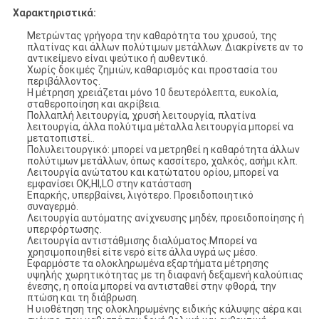
Χαρακτηριστικά:
Μετρώντας γρήγορα την καθαρότητα του χρυσού, της
πλατίνας και άλλων πολύτιμων μετάλλων. Διακρίνετε αν το
αντικείμενο είναι ψεύτικο ή αυθεντικό.
Χωρίς δοκιμές ζημιών, καθαρισμός και προστασία του
περιβάλλοντος.
Η μέτρηση χρειάζεται μόνο 10 δευτερόλεπτα, ευκολία,
σταθεροποίηση και ακρίβεια.
Πολλαπλή λειτουργία, χρυσή λειτουργία, πλατίνα
λειτουργία, άλλα πολύτιμα μέταλλα λειτουργία μπορεί να
μετατοπιστεί..
Πολυλειτουργικό: μπορεί να μετρηθεί η καθαρότητα άλλων
πολύτιμων μετάλλων, όπως κασσίτερο, χαλκός, ασήμι κλπ.
Λειτουργία ανώτατου και κατώτατου ορίου, μπορεί να
εμφανίσει OK,HI,LO στην κατάσταση
Επαρκής, υπερβαίνει, λιγότερο. Προειδοποιητικό
συναγερμό.
Λειτουργία αυτόματης ανίχνευσης μηδέν, προειδοποίησης ή
υπερφόρτωσης.
Λειτουργία αντιστάθμισης διαλύματος.Μπορεί να
χρησιμοποιηθεί είτε νερό είτε άλλα υγρά ως μέσο.
Εφαρμόστε τα ολοκληρωμένα εξαρτήματα μέτρησης
υψηλής χωρητικότητας με τη διαφανή δεξαμενή καλούπιας
ένεσης, η οποία μπορεί να αντισταθεί στην φθορά, την
πτώση και τη διάβρωση.
Η υιοθέτηση της ολοκληρωμένης ειδικής κάλυψης αέρα και