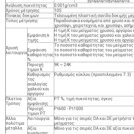
γραμμάρια
γραμμάρια
Ανάλυση πυκνότητας
0.001g/cm3
Χρόνος μέτρησης
10S
Πίνακας δοκιμών
Τελειωμένη πλαστική σανίδα δοκιμής μ
Τύπος μέτρησης
Παραδοσιακά κοσμήματα από χρυσό και πλ
χρυσάφι, χειροτεχνία, και χρυσάφι, ασήμι
Η τιμή K του μείγματος χρυσού, αργύρου 
Εμφάνιση k
Η τιμή K του μείγματος χρυσού και χαλκο
τιμής
Η τιμή K του μείγματος χρυσού και αργύρ
Το ποσοστό καθαρότητας του μείγματος χ
Χρυσή
Εμφάνιση
το ποσοστό καθαρότητας του μείγματος 
λειτουργία
καθαρότητας
το ποσοστό καθαρότητας του μείγματος 
%
Περιοχή
9K ~ 24K
τιμών K
Καθορισμός
Ρυθμισμός κύκλου (προεπιλεγμένο 7: 3)
της
αναλογίας
χαλκού και
αργύρου
Πλατίνα
Αξία
PT %, τιμή πυκνότητας, όγκος
Τρόπος
εμφάνισης
Περιοχή
Pt600 - Pt1000
τιμών PT
Άλλα
Λειτουργία
Μόνο για τις σειρές DA και DE:μετρήστε
πολύτιμα
μείγματος
μέταλλα
Αξία
Μόνο για τις σειρές DA και DE:αξία πυκ
εμφάνισης