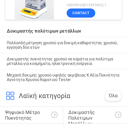
αναγνώριση κοσμημάτων
USD399-USD1299 MOQ:1
CONTACT
Δοκιμαστής πολύτιμων μετάλλων
Πολλαπλή μέτρηση χρυσού για δοκιμή καθαρότητας χρυσού,
εγγύηση δύο ετών
Δοκιμαστής πυκνότητας χρυσού σε καράτια για πολύτιμα
μέταλλα για κοσμήματα, ηλεκτρονική ενέργεια
Μηχανή δοκιμής χρυσού υψηλής ακρίβειας K Αξία Πυκνότητα
Αγνότητα Χρυσού Καρατιού Tester
Λαϊκή κατηγορία
Όλα
Ψηφιακό Μέτρο 
Δοκιμαστής 
Πυκνότητας
Πολύτιμων 
Μετάλλων