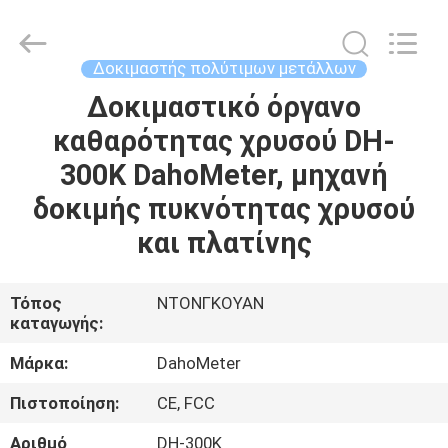
προμηθευτής.
Copyright
©
2018
-
Δοκιμαστής πολύτιμων μετάλλων
2025
Guangdong Hongtuo Instrument Technology Co.,Ltd.
All
Δοκιμαστικό όργανο
ΣΠΊΤΙ
Rights
Reserved.
καθαρότητας χρυσού DH-
Developed
by
ECER
ΠΡΟΪΌΝΤΑ
300K DahoMeter, μηχανή
δοκιμής πυκνότητας χρυσού
ΠΕΡΊΠΟΥ
και πλατίνης
ΕΜΕΊΣ
Τόπος
ΝΤΟΝΓΚΟΥΑΝ
καταγωγής:
ΓΎΡΟΣ
ΕΡΓΟΣΤΑΣΊΩΝ
Μάρκα:
DahoMeter
Πιστοποίηση:
CE, FCC
ΠΟΙΟΤΙΚΌΣ
Αριθμό
DH-300K