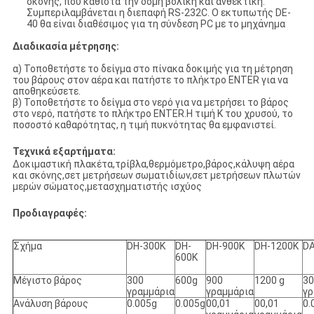
σκόνης, που καθιστά την δομή βολική και ανθεκτική.
Συμπεριλαμβάνεται η διεπαφή RS-232C. Ο εκτυπωτής DE-
40 θα είναι διαθέσιμος για τη σύνδεση PC με το μηχάνημα
Διαδικασία μέτρησης:
α) Τοποθετήστε το δείγμα στο πίνακα δοκιμής για τη μέτρηση
του βάρους στον αέρα και πατήστε το πλήκτρο ENTER για να
αποθηκεύσετε.
β) Τοποθετήστε το δείγμα στο νερό για να μετρήσει το βάρος
στο νερό, πατήστε το πλήκτρο ENTER.Η τιμή K του χρυσού, το
ποσοστό καθαρότητας, η τιμή πυκνότητας θα εμφανιστεί.
Τεχνικά εξαρτήματα:
Δοκιμαστική πλακέτα,τρίβλα,θερμόμετρο,βάρος,κάλυψη αέρα
και σκόνης,σετ μετρήσεων σωματιδίων,σετ μετρήσεων πλωτών
μερών σώματος,μετασχηματιστής ισχύος
Προδιαγραφές:
Σχήμα
DH-300K
DH-
DH-900K
DH-1200K
DA
600K
Μέγιστο βάρος
300
600g
900
1200 g
30
γραμμάρια
γραμμάρια
γρ
Ανάλυση βάρους
0.005g
0.005g
00,01
00,01
0.