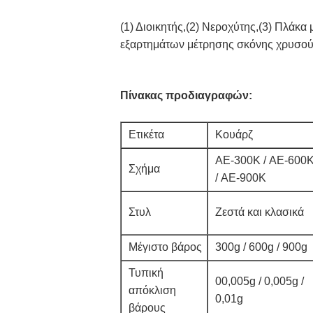
(1) Διοικητής,(2) Νεροχύτης,(3) Πλάκα
εξαρτημάτων μέτρησης σκόνης χρυσού,
Πίνακας προδιαγραφών:
Ετικέτα
Κουάρζ
ΑΕ-300K / ΑΕ-600
Σχήμα
/ ΑΕ-900K
Στυλ
Ζεστά και κλασικά
Μέγιστο βάρος
300g / 600g / 900g
Τυπική
00,005g / 0,005g /
απόκλιση
0,01g
βάρους