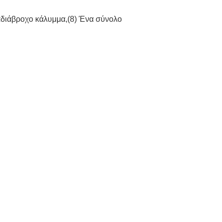
, αδιάβροχο κάλυμμα,(8) Ένα σύνολο