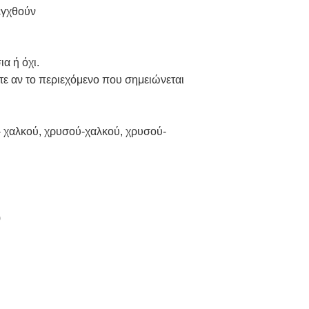
λεγχθούν
α ή όχι.
τε αν το περιεχόμενο που σημειώνεται
- χαλκού, χρυσού-χαλκού, χρυσού-
)