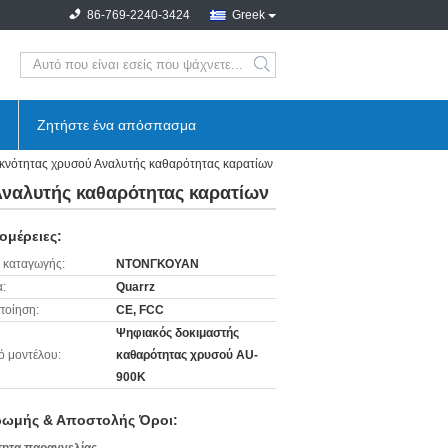
86-769-2240-3424
Greek
search
Ζητήστε ένα απόσπασμα
κνότητας χρυσού Αναλυτής καθαρότητας καρατίων
Αναλυτής καθαρότητας καρατίων
ομέρειες:
 καταγωγής:
ΝΤΟΝΓΚΟΥΑΝ
:
Quarrz
ποίηση:
CE, FCC
Ψηφιακός δοκιμαστής
ό μοντέλου:
καθαρότητας χρυσού AU-
900K
ωμής & Αποστολής Όροι: