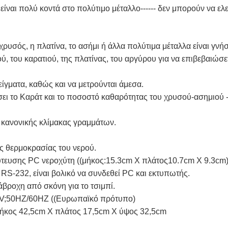
είναι πολύ κοντά στο πολύτιμο μέταλλο------ δεν μπορούν να ε
χρυσός, η πλατίνα, το ασήμι ή άλλα πολύτιμα μέταλλα είναι γνήσι
, του καρατιού, της πλατίνας, του αργύρου για να επιβεβαιώσε
είγματα, καθώς και να μετρούνται άμεσα.
ήσει το Καράτ και το ποσοστό καθαρότητας του χρυσού-ασημιού 
 κανονικής κλίμακας γραμμάτων.
ς θερμοκρασίας του νερού.
τευσης PC νεροχύτη ((μήκος:15.3cm X πλάτος10.7cm X 9.3cm
S-232, είναι βολικό να συνδεθεί PC και εκτυπωτής.
βροχη από σκόνη για το τσιμπί.
0V;50HZ/60HZ ((Ευρωπαϊκό πρότυπο)
μήκος 42,5cm X πλάτος 17,5cm X ύψος 32,5cm