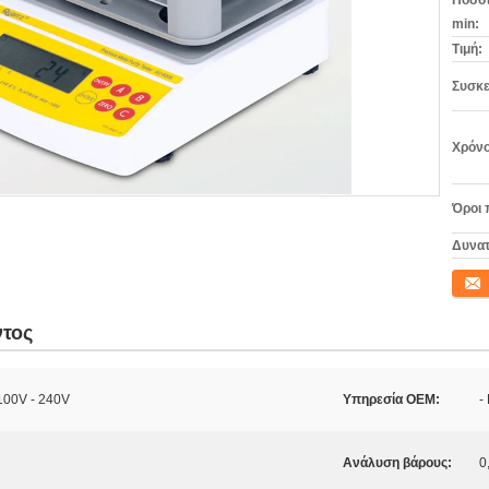
Ποσότ
min:
Τιμή:
Συσκε
Χρόνο
Όροι 
Δυνατ
Επικο
ντος
00V - 240V
Υπηρεσία OEM:
-
Ανάλυση βάρους:
0