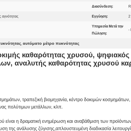
Διασύνδεση:
R
ς αγνότητας
Εγγύηση:
2
Υπηρεσία Μετά την
-
Πώληση:
πυκνότητας
αυτόματο μέτρο πυκνότητας
,
οκιμής καθαρότητας χρυσού, ψηφιακός
λων, αναλυτής καθαρότητας χρυσού κα
σμημάτων, τραπεζική βιομηχανία, κέντρο δοκιμών κοσμημάτων,
νας πολύτιμων μετάλλων, κλπ.
ύ είναι η δραματική ενημέρωση και αναβάθμιση των προϊόντων
χυση της ανάλυσης ζύγισης,απλουστευμένη διαδικασία λειτουργί