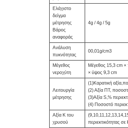
Ελάχιστο
δείγμα
μέτρησης
4g / 4g / 5g
Βάρος
αναφοράς
Ανάλυση
00,01g/cm3
πυκνότητας
Μέγεθος
Μέγεθος 15,3 cm ×
νεροχύτη
× ύψος 9,3 cm
(1)Καρατική αξία,π
Λειτουργία
(2) Αξία ΠΤ, ποσοστ
μέτρησης
(3)Αξία S,% περιεκτ
(4) Ποσοστό περιεκ
Αξία K του
(9,10,11,12,13,14,
χρυσού
περιεκτικότητας σε