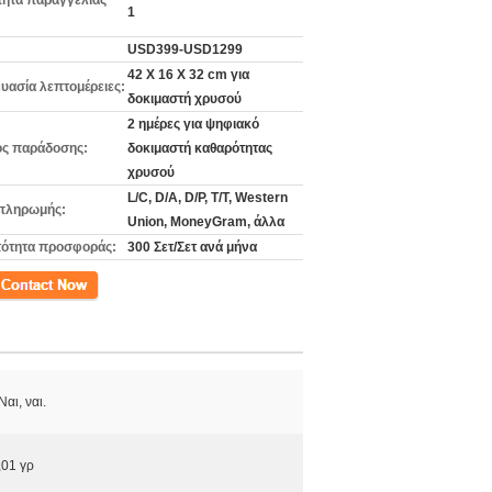
ητα παραγγελίας
1
USD399-USD1299
42 X 16 X 32 cm για
υασία λεπτομέρειες:
δοκιμαστή χρυσού
2 ημέρες για ψηφιακό
ς παράδοσης:
δοκιμαστή καθαρότητας
χρυσού
L/C, D/A, D/P, T/T, Western
πληρωμής:
Union, MoneyGram, άλλα
ότητα προσφοράς:
300 Σετ/Σετ ανά μήνα
ινωνία
 Ναι, ναι.
,01 γρ