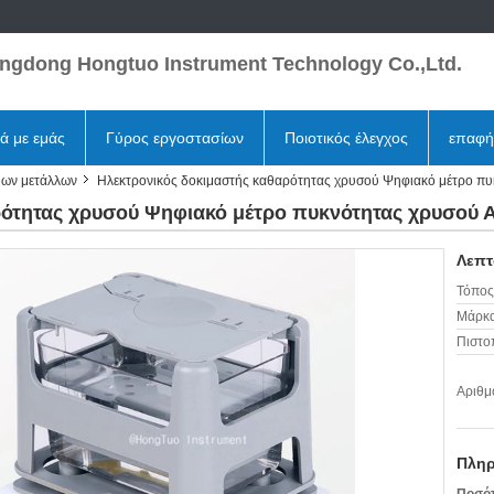
ngdong Hongtuo Instrument Technology Co.,Ltd.
κά με εμάς
Γύρος εργοστασίων
Ποιοτικός έλεγχος
επαφή
μων μετάλλων
Ηλεκτρονικός δοκιμαστής καθαρότητας χρυσού Ψηφιακό μέτρο πυ
ρότητας χρυσού Ψηφιακό μέτρο πυκνότητας χρυσού 
Λεπτ
Τόπος
Μάρκα
Πιστο
Αριθμ
Πληρ