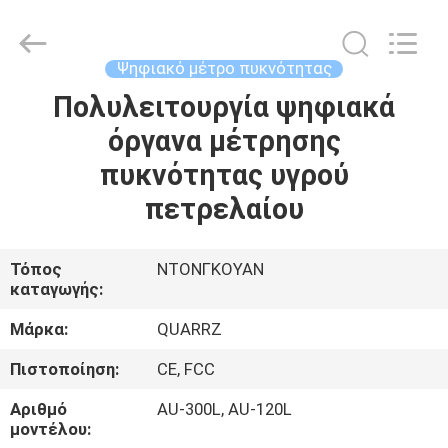
All
Rights
Reserved.
Developed
by
Ψηφιακό μέτρο πυκνότητας
ECER
Πολυλειτουργία ψηφιακά
ΣΠΊΤΙ
όργανα μέτρησης
ΠΡΟΪΌΝΤΑ
πυκνότητας υγρού
πετρελαίου
ΠΕΡΊΠΟΥ
ΕΜΕΊΣ
Τόπος
ΝΤΟΝΓΚΟΥΑΝ
καταγωγής:
ΓΎΡΟΣ
Μάρκα:
QUARRZ
ΕΡΓΟΣΤΑΣΊΩΝ
Πιστοποίηση:
CE, FCC
Αριθμό
AU-300L, AU-120L
ΠΟΙΟΤΙΚΌΣ
μοντέλου: