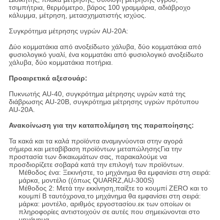
τσιμπήτρια, θερμόμετρο, βάρος 100 γραμμάρια, αδιάβροχο
κάλυμμα, μέτρηση, μετασχηματιστής ισχύος.
Συγκρότημα μέτρησης υγρών AU-20A:
Δύο κομματάκια από ανοξείδωτο χάλυβα, δύο κομματάκια από
φυσιολογικό γυαλί, ένα κομματάκι από φυσιολογικό ανοξείδωτο
χάλυβα, δύο κομματάκια ποτήρια.
Προαιρετικά αξεσουάρ:
Πυκνωτής AU-40, συγκρότημα μέτρησης υγρών κατά της
διάβρωσης AU-20B, συγκρότημα μέτρησης υγρών πρότυπου
AU-20A.
Ανακοίνωση για την καταπολέμηση της παραποίησης:
Τα κακά και τα καλά προϊόντα αναμιγνύονται στην αγορά
σήμερα.και μεταβίβαση προϊόντων μεταπώλησηςΓια την
προστασία των δικαιωμάτων σας, παρακαλούμε να
προσδιορίζετε σοβαρά κατά την επιλογή των προϊόντων.
Μέθοδος ένα: Ξεκινήστε, το μηχάνημα θα εμφανίσει στη σειρά:
μάρκα, μοντέλο ((όπως QUARRZ,AU-300S)
Μέθοδος 2: Μετά την εκκίνηση,παίξτε το κουμπί ZERO και το
κουμπί B ταυτόχρονα,το μηχάνημα θα εμφανίσει στη σειρά:
μάρκα: μοντέλο, αριθμός εργοστασίου.εκ των οποίων οι
πληροφορίες αντιστοιχούν σε αυτές που σημειώνονται στο
μηχάνημα.