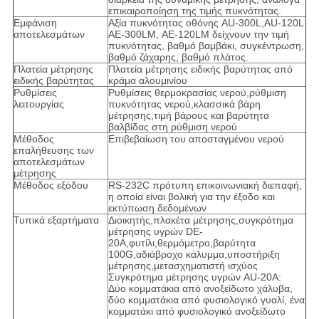
επικαιροποίηση της τιμής πυκνότητας.
Εμφάνιση
Αξία πυκνότητας οθόνης AU-300L,AU-120L
αποτελεσμάτων
ΑΕ-300LM, ΑΕ-120LM δείχνουν την τιμή
πυκνότητας, βαθμό βαμβάκι, συγκέντρωση,
βαθμό ζάχαρης, βαθμό πλάτος.
Πλατεία μέτρησης
Πλατεία μέτρησης ειδικής βαρύτητας από
ειδικής βαρύτητας
κράμα αλουμινίου
Ρυθμίσεις
Ρυθμίσεις θερμοκρασίας νερού,ρύθμιση
λειτουργίας
πυκνότητας νερού,κλασσικά βάρη
μέτρησης,τιμή βάρους και βαρύτητα
βαλβίδας στη ρύθμιση νερού
Μέθοδος
Επιβεβαίωση του αποσταγμένου νερού
επαλήθευσης των
αποτελεσμάτων
μέτρησης
Μέθοδος εξόδου
RS-232C πρότυπη επικοινωνιακή διεπαφή,
η οποία είναι βολική για την έξοδο και
εκτύπωση δεδομένων
Τυπικά εξαρτήματα
Διοικητής,πλακέτα μέτρησης,συγκρότημα
μέτρησης υγρών DE-
20A,φυτίλι,θερμόμετρο,βαρύτητα
100G,αδιάβροχο κάλυμμα,υποστήριξη
μέτρησης,μετασχηματιστή ισχύος
Συγκρότημα μέτρησης υγρών AU-20A:
Δύο κομματάκια από ανοξείδωτο χάλυβα,
δύο κομματάκια από φυσιολογικό γυαλί, ένα
κομματάκι από φυσιολογικό ανοξείδωτο