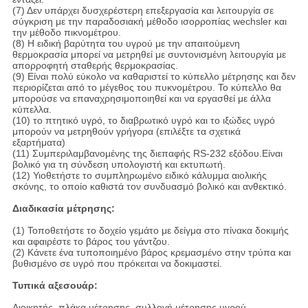
(7) Δεν υπάρχει δυσχερέστερη επεξεργασία και λειτουργία σε
σύγκριση με την παραδοσιακή μέθοδο ισορροπίας wechsler και
την μέθοδο πικνομέτρου.
(8) Η ειδική βαρύτητα του υγρού με την απαιτούμενη
θερμοκρασία μπορεί να μετρηθεί με συντονισμένη λειτουργία με
απορροφητή σταθερής θερμοκρασίας.
(9) Είναι πολύ εύκολο να καθαριστεί το κύπελλο μέτρησης και δεν
περιορίζεται από το μέγεθος του πυκνομέτρου. Το κύπελλο θα
μπορούσε να επαναχρησιμοποιηθεί και να εργασθεί με άλλα
κύπελλα.
(10) το πτητικό υγρό, το διαβρωτικό υγρό και το ιξώδες υγρό
μπορούν να μετρηθούν γρήγορα (επιλέξτε τα σχετικά
εξαρτήματα)
(11) Συμπεριλαμβανομένης της διεπαφής RS-232 εξόδου.Είναι
βολικό για τη σύνδεση υπολογιστή και εκτυπωτή.
(12) Υιοθετήστε το συμπληρωμένο ειδικό κάλυμμα αιολικής
σκόνης, το οποίο καθιστά τον συνδυασμό βολικό και ανθεκτικό.
Διαδικασία μέτρησης:
(1) Τοποθετήστε το δοχείο γεμάτο με δείγμα στο πίνακα δοκιμής
και αφαιρέστε το βάρος του γάντζου.
(2) Κάνετε ένα τυποποιημένο βάρος κρεμασμένο στην τρύπα και
βυθισμένο σε υγρό που πρόκειται να δοκιμαστεί.
Τυπικά αξεσουάρ:
Διοικητής, πλάκα μέτρησης, συλλογή μέτρησης υγρού,