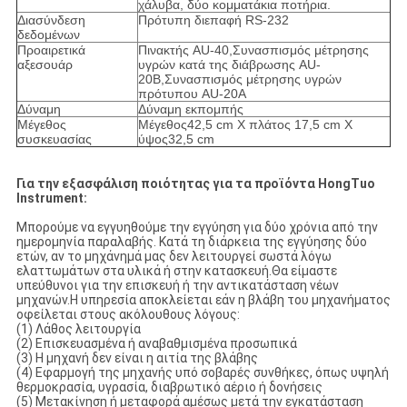
χάλυβα, δύο κομματάκια ποτήρια.
Διασύνδεση
Πρότυπη διεπαφή RS-232
δεδομένων
Προαιρετικά
Πινακτής AU-40,Συνασπισμός μέτρησης
αξεσουάρ
υγρών κατά της διάβρωσης AU-
20B,Συνασπισμός μέτρησης υγρών
πρότυπου AU-20A
Δύναμη
Δύναμη εκπομπής
Μέγεθος
Μέγεθος42,5 cm X πλάτος 17,5 cm X
συσκευασίας
ύψος32,5 cm
Για την εξασφάλιση ποιότητας για τα προϊόντα HongTuo
Instrument:
Μπορούμε να εγγυηθούμε την εγγύηση για δύο χρόνια από την
ημερομηνία παραλαβής. Κατά τη διάρκεια της εγγύησης δύο
ετών, αν το μηχάνημά μας δεν λειτουργεί σωστά λόγω
ελαττωμάτων στα υλικά ή στην κατασκευή.Θα είμαστε
υπεύθυνοι για την επισκευή ή την αντικατάσταση νέων
μηχανών.Η υπηρεσία αποκλείεται εάν η βλάβη του μηχανήματος
οφείλεται στους ακόλουθους λόγους:
(1) Λάθος λειτουργία
(2) Επισκευασμένα ή αναβαθμισμένα προσωπικά
(3) Η μηχανή δεν είναι η αιτία της βλάβης
(4) Εφαρμογή της μηχανής υπό σοβαρές συνθήκες, όπως υψηλή
θερμοκρασία, υγρασία, διαβρωτικό αέριο ή δονήσεις
(5) Μετακίνηση ή μεταφορά αμέσως μετά την εγκατάσταση