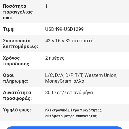
ΈΛΕΓΧΟΣ
Ποσότητα
1
παραγγελίας
min:
ΜΑΣ
Τιμή:
USD499-USD1299
ΕΛΆΤΕ
ΣΕ
Συσκευασία
42 × 16 × 32 εκατοστά
λεπτομέρειες:
ΕΠΑΦΉ
Χρόνος
2 ημέρες
ΜΕ
παράδοσης:
Όροι
L/C, D/A, D/P, T/T, Western Union,
ΖΗΤΉΣΤΕ
πληρωμής:
MoneyGram, άλλα
ΈΝΑ
Δυνατότητα
300 Σετ/Σετ ανά μήνα
ΑΠΌΣΠΑΣΜΑ
προσφοράς:
Υψηλό φως:
,
ηλεκτρονικό μέτρο πυκνότητας
SITEMAP
αυτόματο μέτρο πυκνότητας