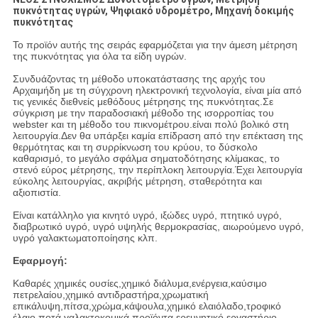
πυκνότητας υγρών, Ψηφιακό υδρομέτρο, Μηχανή δοκιμής
πυκνότητας
Το προϊόν αυτής της σειράς εφαρμόζεται για την άμεση μέτρηση
της πυκνότητας για όλα τα είδη υγρών.
Συνδυάζοντας τη μέθοδο υποκατάστασης της αρχής του
Αρχαιμήδη με τη σύγχρονη ηλεκτρονική τεχνολογία, είναι μία από
τις γενικές διεθνείς μεθόδους μέτρησης της πυκνότητας.Σε
σύγκριση με την παραδοσιακή μέθοδο της ισορροπίας του
webster και τη μέθοδο του πικνομέτρου.είναι πολύ βολικό στη
λειτουργία.Δεν θα υπάρξει καμία επίδραση από την επέκταση της
θερμότητας και τη συρρίκνωση του κρύου, το δύσκολο
καθαρισμό, το μεγάλο σφάλμα σηματοδότησης κλίμακας, το
στενό εύρος μέτρησης, την περίπλοκη λειτουργία.Έχει λειτουργία
εύκολης λειτουργίας, ακριβής μέτρηση, σταθερότητα και
αξιοπιστία.
Είναι κατάλληλο για κινητό υγρό, ιξώδες υγρό, πτητικό υγρό,
διαβρωτικό υγρό, υγρό υψηλής θερμοκρασίας, αιωρούμενο υγρό,
υγρό γαλακτωματοποίησης κλπ.
Εφαρμογή:
Καθαρές χημικές ουσίες,χημικό διάλυμα,ενέργεια,καύσιμο
πετρελαίου,χημικό αντιδραστήρα,χρωματική
επικάλυψη,πίτσα,χρώμα,κάψουλα,χημικό ελαιόλαδο,τροφικό
έλαιο,ποτά,γαλακτοκομικά προϊόντα,ερευνητικό εργαστήριο