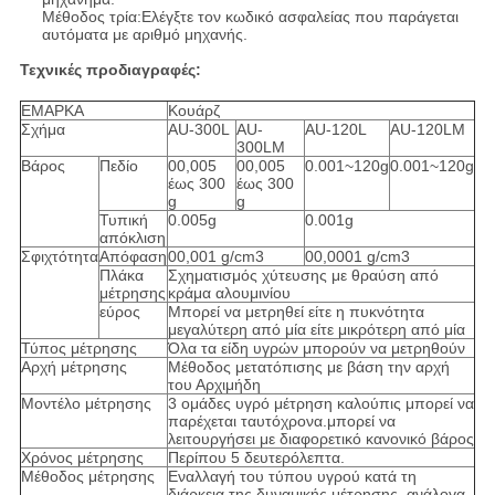
Μέθοδος τρία:Ελέγξτε τον κωδικό ασφαλείας που παράγεται
αυτόματα με αριθμό μηχανής.
Τεχνικές προδιαγραφές:
ΕΜΑΡΚΑ
Κουάρζ
Σχήμα
AU-300L
AU-
AU-120L
AU-120LM
300LM
Βάρος
Πεδίο
00,005
00,005
0.001~120g
0.001~120g
έως 300
έως 300
g
g
Τυπική
0.005g
0.001g
απόκλιση
Σφιχτότητα
Απόφαση
00,001 g/cm3
00,0001 g/cm3
Πλάκα
Σχηματισμός χύτευσης με θραύση από
μέτρησης
κράμα αλουμινίου
εύρος
Μπορεί να μετρηθεί είτε η πυκνότητα
μεγαλύτερη από μία είτε μικρότερη από μία
Τύπος μέτρησης
Όλα τα είδη υγρών μπορούν να μετρηθούν
Αρχή μέτρησης
Μέθοδος μετατόπισης με βάση την αρχή
του Αρχιμήδη
Μοντέλο μέτρησης
3 ομάδες υγρό μέτρηση καλούπις μπορεί να
παρέχεται ταυτόχρονα.μπορεί να
λειτουργήσει με διαφορετικό κανονικό βάρος
Χρόνος μέτρησης
Περίπου 5 δευτερόλεπτα.
Μέθοδος μέτρησης
Εναλλαγή του τύπου υγρού κατά τη
διάρκεια της δυναμικής μέτρησης, ανάλογα