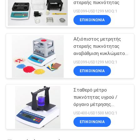
στερεής πυκνότητας
USD399-USD1299 MOQ:1
ΕΠΙΚΟΙΝΩΝΊΑ
Αξιόπιστος μετρητής
στερεής πυκνότητας
αναβάθμιση κυκλώματος
με καλώδιο σύνδεσης
USD399-USD1299 MOQ:1
δεδομένων
ΕΠΙΚΟΙΝΩΝΊΑ
Σταθερό μέτρο
πυκνότητας υγρού /
όργανο μέτρησης
συγκέντρωσης για
USD400-USD1500 MOQ:1
ισχυρά οξέα αλκαλικά
ΕΠΙΚΟΙΝΩΝΊΑ
υγρά