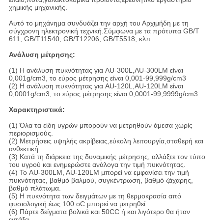
χημικής μηχανικής.
Αυτό το μηχάνημα συνδυάζει την αρχή του Αρχιμήδη με τη
σύγχρονη ηλεκτρονική τεχνική.Σύμφωνα με τα πρότυπα GB/T
611, GB/T11540, GB/T12206, GB/T5518, κλπ.
Ανάλυση μέτρησης:
(1) Η ανάλυση πυκνότητας για AU-300L,AU-300LM είναι
0,001g/cm3, το εύρος μέτρησης είναι 0,001-99,999g/cm3
(2) Η ανάλυση πυκνότητας για AU-120L,AU-120LM είναι
0,0001g/cm3, το εύρος μέτρησης είναι 0,0001-99,9999g/cm3
Χαρακτηριστικά:
(1) Όλα τα είδη υγρών μπορούν να μετρηθούν άμεσα χωρίς
περιορισμούς.
(2) Μετρήσεις υψηλής ακρίβειας,εύκολη λειτουργία,σταθερή και
ανθεκτική.
(3) Κατά τη διάρκεια της δυναμικής μέτρησης, αλλάξτε τον τύπο
του υγρού και ενημερώστε ανάλογα την τιμή πυκνότητας.
(4) Το AU-300LM, AU-120LM μπορεί να εμφανίσει την τιμή
πυκνότητας, βαθμό βαλμού, συγκέντρωση, βαθμό ζάχαρης,
βαθμό πλάτωμα.
(5) Η πυκνότητα των δειγμάτων με τη θερμοκρασία από
φυσιολογική έως 100 oC μπορεί να μετρηθεί.
(6) Πάρτε δείγματα βολικά και 50CC ή και λιγότερο θα ήταν
εντάξει.