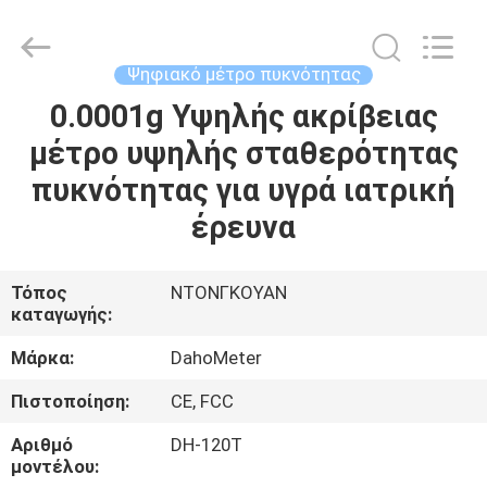
supplier.
Copyright
©
2018
-
Ψηφιακό μέτρο πυκνότητας
2025
Guangdong Hongtuo Instrument Technology Co.,Ltd.
All
0.0001g Υψηλής ακρίβειας
ΣΠΊΤΙ
Rights
Reserved.
μέτρο υψηλής σταθερότητας
Developed
by
ECER
ΠΡΟΪΌΝΤΑ
πυκνότητας για υγρά ιατρική
έρευνα
ΠΕΡΊΠΟΥ
ΕΜΕΊΣ
Τόπος
ΝΤΟΝΓΚΟΥΑΝ
καταγωγής:
ΓΎΡΟΣ
Μάρκα:
DahoMeter
ΕΡΓΟΣΤΑΣΊΩΝ
Πιστοποίηση:
CE, FCC
Αριθμό
DH-120T
ΠΟΙΟΤΙΚΌΣ
μοντέλου: