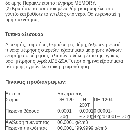
δοκιμής.Παρακλείεται το πλήκτρο MEMORY.
(2) Κρατήστε τα τυποποιημένα βάρη κρεμασμένα στο
γάντζο και βυθίστε το εντελώς στο νερό. Θα εμφανιστεί η
τιμή πυκνότητας.
Τυπικά αξεσουάρ:
Διοικητής, τσιμπήμα, θερμόμετρο, βάρη, δεξαμενή νερού,
πίνακα μέτρησης στερεών, εξαρτήματα μέτρησης κόκκων,
εξαρτήματα μέτρησης πλωτών, πλάκα μέτρησης υγρών,
ράφι μέτρησης υγρών,DE-20A Τυποποιημένα εξαρτήματα
μέτρησης υγρώνΗλεκτρική τροφοδότηση.
Πίνακας προδιαγραφών:
Ετικέτα
Δαχομέτρος
Σχήμα
DH-120T
DH-
DH-1204T
200T
Περιοχή βάρους
0.0001 ~
0.0001
0.00001-
120g
~ 200g
42g/0.0001~120g
Ανάλυση πυκνότητας
00,0001 g/cm3
Περιοχή πυκνότητας
00,0001 ̇ 99,9999 g/cm3