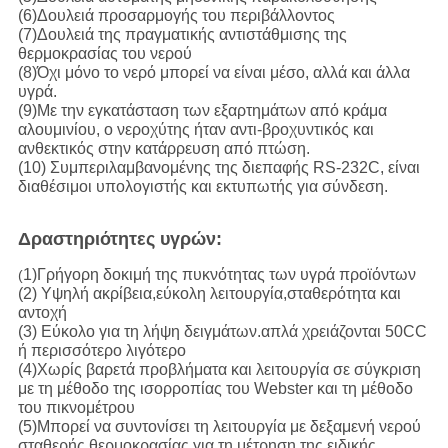
(6)Δουλειά προσαρμογής του περιβάλλοντος
(7)Δουλειά της πραγματικής αντιστάθμισης της
θερμοκρασίας του νερού
(8)Όχι μόνο το νερό μπορεί να είναι μέσο, αλλά και άλλα
υγρά.
(9)Με την εγκατάσταση των εξαρτημάτων από κράμα
αλουμινίου, ο νεροχύτης ήταν αντι-βροχυντικός και
ανθεκτικός στην κατάρρευση από πτώση.
(10) Συμπεριλαμβανομένης της διεπαφής RS-232C, είναι
διαθέσιμοι υπολογιστής και εκτυπωτής για σύνδεση.
Δραστηριότητες υγρών:
1)Γρήγορη δοκιμή της πυκνότητας των υγρά προϊόντων
(
(2) Υψηλή ακρίβεια,εύκολη λειτουργία,σταθερότητα και
αντοχή
(3) Εύκολο για τη λήψη δειγμάτων.απλά χρειάζονται 50CC
ή περισσότερο λιγότερο
(4)Χωρίς βαρετά προβλήματα και λειτουργία σε σύγκριση
με τη μέθοδο της ισορροπίας του Webster και τη μέθοδο
του πικνομέτρου
(5)Μπορεί να συντονίσει τη λειτουργία με δεξαμενή νερού
σταθερής θερμοκρασίας για τη μέτρηση της ειδικής