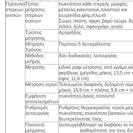
Πρότυπο
Τύπος
πυκνότητα κάθε στερεής μορφής:
στερεών
μέτρησης
μέταλλο,καουτσούκ,πλαστικό και
ουσιών
στερεών
σωματίδια,φίλμ,πλωτό
ουσιών
Σώμα, σκόνη, αφρό, βαρύ σώμα, δ
πάνελ, ξύλο, σφουγγάρι, γυαλί.
Τρόπος
Αρχιμήδης
μέτρησης
Μέτρηση
Περίπου 5 δευτερόλεπτα
Χρόνου
Μέθοδος
δύο διαδικασίες λειτουργίας
μνήμης
Μετρητής
ειδικό ράφι μέτρησης από κράμα α
ακρίβειας (μέγεθος:μήκος 13,5 cm 
ύψος 11,6 cm)
Μέτρηση νερού
Τελειωμένη διαφανής δεξαμενή νερ
μήκος 16,9 cm × πλάτος 9,8 cm × ύ
Εμφάνιση
πυκνότητα,όγκος,ποσοστό
αποτελεσμάτων
Ρυθμισμός
Ρυθμίσεις θερμοκρασίας νερού,μετ
λειτουργίας
πυκνότητας,πυκνότητα βασικών υλ
δευτερεύουσας ύλης
Ποσοστό
λειτουργία
Μπορεί να διαβάσει το 
μείγματος
καθαρότητας για τους δ