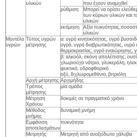
υλικών
που έχουν αναμιχθεί
ρύθμιση
Μπορεί να ορίσει ελεύθε
των κύριων υλικών και 
υλικών
εκτίμηση
Αξία πυκνότητας,ποσοστ
υλικών
Μοντέλο
Τύπος υγρών
α: υγρό κινητικότητας, υγρό βυσσιδ
υγρών
μέτρησης
υγρό, υγρό διαβρωτικότητας, υγρό
θερμοκρασίας, υγρό εναιώρησης, 
β: αλκοόλ, σκόνη απολέπισης, ουσί
χλωριούχο νάτριο, γλυκερόλη, ηλεκτ
ψυκτικό, υδροφθορικό
οξύ, διχλωρομεθάνιο, βιτριόλη
Αρχή μέτρησης
Αρχιμήδης
Τρόπος
μία ομάδα
μέτρησης
Μέτρηση
δοκιμές σε πραγματικό χρόνο
Χρόνου
Μέθοδος
δυναμική μνήμη
μνήμης
Εμφάνιση
πυκνότητα
αποτελεσμάτων
Μετρητής
Μετρητή από ανοξείδωτο χάλυβα