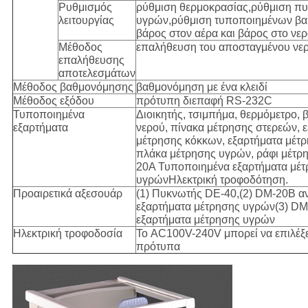
Ρυθμισμός
ρύθμιση θερμοκρασίας,ρύθμιση πυ
λειτουργίας
υγρών,ρύθμιση τυποποιημένων βα
βάρος στον αέρα και βάρος στο νε
Μέθοδος
επαλήθευση του αποσταγμένου νε
επαλήθευσης
αποτελεσμάτων
Μέθοδος βαθμονόμησης
βαθμονόμηση με ένα κλειδί
Μέθοδος εξόδου
πρότυπη διεπαφή RS-232C
Τυποποιημένα
Διοικητής, τσιμπήμα, θερμόμετρο, 
εξαρτήματα
νερού, πίνακα μέτρησης στερεών, 
μέτρησης κόκκων, εξαρτήματα μέτ
πλάκα μέτρησης υγρών, ράφι μέτρ
20A Τυποποιημένα εξαρτήματα μέ
υγρώνΗλεκτρική τροφοδότηση.
Προαιρετικά αξεσουάρ
(1) Πυκνωτής DE-40,(2) DM-20B α
εξαρτήματα μέτρησης υγρών(3) DM
εξαρτήματα μέτρησης υγρών
Ηλεκτρική τροφοδοσία
Το AC100V-240V μπορεί να επιλέξε
πρότυπα