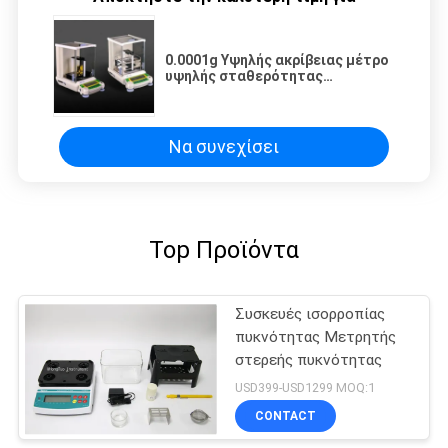
0.0001g Υψηλής ακρίβειας μέτρο
υψηλής σταθερότητας
πυκνότητας για υγρά ιατρική
έρευνα
Να συνεχίσει
Top Προϊόντα
Συσκευές ισορροπίας
πυκνότητας Μετρητής
στερεής πυκνότητας
USD399-USD1299 MOQ:1
CONTACT