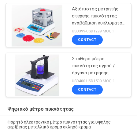
Αξιόπιστος μετρητής
στερεής πυκνότητας
αναβάθμιση κυκλώματος
με καλώδιο σύνδεσης
USD399-USD1299 MOQ:1
δεδομένων
CONTACT
Σταθερό μέτρο
πυκνότητας υγρού /
όργανο μέτρησης
συγκέντρωσης για
USD400-USD1500 MOQ:1
ισχυρά οξέα αλκαλικά
CONTACT
υγρά
Ψηφιακό μέτρο πυκνότητας
Φορητό ηλεκτρονικό μέτρο πυκνότητας για υψηλής
ακρίβειας μεταλλικό κράμα σκληρό κράμα