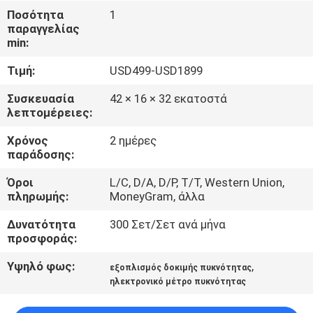
ΈΛΕΓΧΟΣ
Ποσότητα
1
παραγγελίας
min:
ΜΑΣ
Τιμή:
USD499-USD1899
ΕΛΆΤΕ
ΣΕ
Συσκευασία
42 × 16 × 32 εκατοστά
λεπτομέρειες:
ΕΠΑΦΉ
Χρόνος
2 ημέρες
ΜΕ
παράδοσης:
Όροι
L/C, D/A, D/P, T/T, Western Union,
ΖΗΤΉΣΤΕ
πληρωμής:
MoneyGram, άλλα
ΈΝΑ
Δυνατότητα
300 Σετ/Σετ ανά μήνα
ΑΠΌΣΠΑΣΜΑ
προσφοράς:
Υψηλό φως:
,
εξοπλισμός δοκιμής πυκνότητας
SITEMAP
ηλεκτρονικό μέτρο πυκνότητας