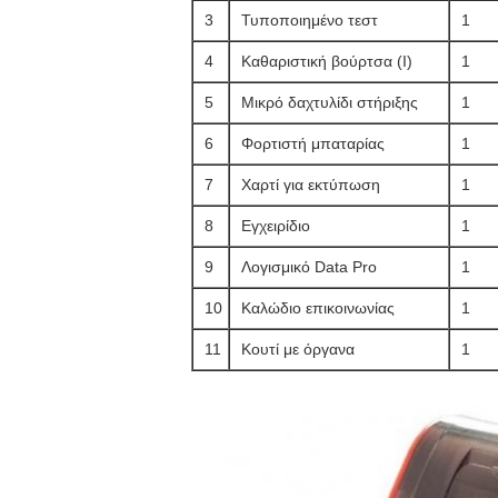
3
Τυποποιημένο τεστ
1
4
Καθαριστική βούρτσα (I)
1
5
Μικρό δαχτυλίδι στήριξης
1
6
Φορτιστή μπαταρίας
1
7
Χαρτί για εκτύπωση
1
8
Εγχειρίδιο
1
9
Λογισμικό Data Pro
1
10
Καλώδιο επικοινωνίας
1
11
Κουτί με όργανα
1