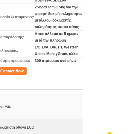
USD499-USD1299
25x22x7cm·1.5kg για την
φορητή δοκιμή σκληρότητας
υασία λεπτομέρειες:
μετάλλου, δοκιμαστής
σκληρότητας τύπου πένας
Αποστέλλεται σε 5 ημέρες
ς παράδοσης:
μετά την πληρωμή
L/C, D/A, D/P, T/T, Western
πληρωμής:
Union, MoneyGram, άλλα
ότητα προσφοράς:
300 στρέμματα ανά μήνα
ινωνία
αι, ναι.
ωματιστή οθόνη LCD