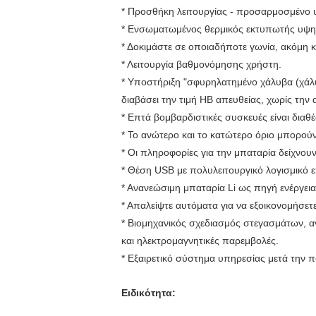
* Προσθήκη λειτουργίας - προσαρμοσμένο 
* Ενσωματωμένος θερμικός εκτυπωτής υψηλ
* Δοκιμάστε σε οποιαδήποτε γωνία, ακόμη 
* Λειτουργία βαθμονόμησης χρήστη.
* Υποστήριξη "σφυρηλατημένο χάλυβα (χάλυ
διαβάσει την τιμή HB απευθείας, χωρίς την 
* Επτά βομβαρδιστικές συσκευές είναι διαθέ
* Το ανώτερο και το κατώτερο όριο μπορούν
* Οι πληροφορίες για την μπαταρία δείχνου
* Θέση USB με πολυλειτουργικό λογισμικό 
* Ανανεώσιμη μπαταρία Li ως πηγή ενέργεια
* Απαλείψτε αυτόματα για να εξοικονομήσετε
* Βιομηχανικός σχεδιασμός στεγασμάτων, αν
και ηλεκτρομαγνητικές παρεμβολές.
* Εξαιρετικό σύστημα υπηρεσίας μετά την 
Ειδικότητα: