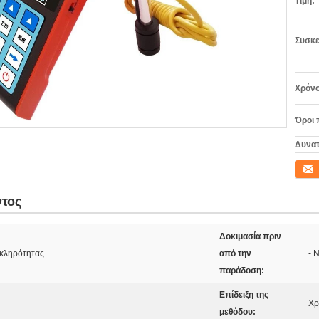
Τιμή:
Συσκε
Χρόνο
Όροι 
Δυνατ
Επικο
ντος
Δοκιμασία πριν
σκληρότητας
από την
- Ν
παράδοση:
Επίδειξη της
Χρ
μεθόδου: