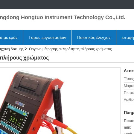
ngdong Hongtuo Instrument Technology Co.,Ltd.
κά με εμάς
Γύρος εργοστασίων
Ποιοτικός έλεγχος
επαφή
μηχανή δοκιμής
Όργανο μέτρησης σκληρότητας πλήρους χρώματος
 πλήρους χρώματος
Λεπτ
Τόπος
Μάρκα
Πιστο
Αριθμ
Πληρ
Ποσότ
min: