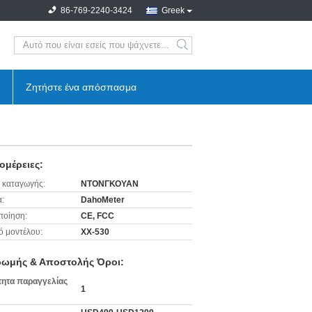
86-769-2240-3424
Greek
search
Ζητήστε ένα απόσπασμα
ομέρειες:
 καταγωγής:
ΝΤΟΝΓΚΟΥΑΝ
:
DahoMeter
ποίηση:
CE, FCC
ό μοντέλου:
ΧΧ-530
ωμής & Αποστολής Όροι:
ητα παραγγελίας
1