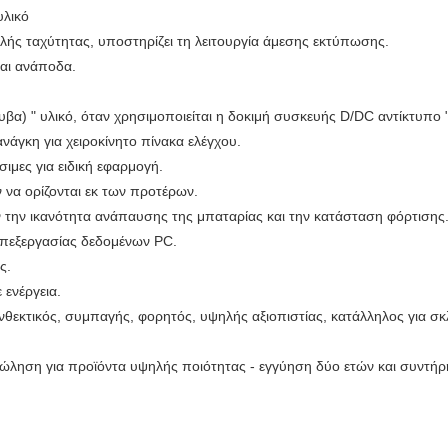
υλικό
ής ταχύτητας, υποστηρίζει τη λειτουργία άμεσης εκτύπωσης.
και ανάποδα.
βα) " υλικό, όταν χρησιμοποιείται η δοκιμή συσκευής D/DC αντίκτυπο 
ανάγκη για χειροκίνητο πίνακα ελέγχου.
σιμες για ειδική εφαρμογή.
 να ορίζονται εκ των προτέρων.
ν την ικανότητα ανάπαυσης της μπαταρίας και την κατάσταση φόρτισης
επεξεργασίας δεδομένων PC.
ς.
 ενέργεια.
θεκτικός, συμπαγής, φορητός, υψηλής αξιοπιστίας, κατάλληλος για σκ
πώληση για προϊόντα υψηλής ποιότητας - εγγύηση δύο ετών και συντήρ