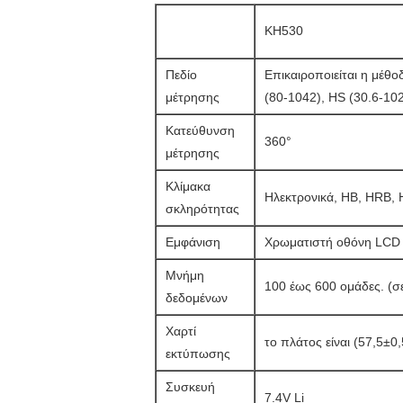
KH530
Πεδίο
Επικαιροποιείται η μέθ
μέτρησης
(80-1042), HS (30.6-102
Κατεύθυνση
360°
μέτρησης
Κλίμακα
Ηλεκτρονικά, HB, HRB,
σκληρότητας
Εμφάνιση
Χρωματιστή οθόνη LCD
Μνήμη
100 έως 600 ομάδες. (σ
δεδομένων
Χαρτί
το πλάτος είναι (57,5±0
εκτύπωσης
Συσκευή
7.4V Li