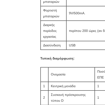
μπαταριών
Φορτιστή
9V/500mA.
μπαταριών
Διαρκής
περίοδος
περίπου 200 ώρες (αν δ
εργασίας
Διασύνδεση
USB
Τυπική διαμόρφωση:
Ποσό
Ονομασία
ΕΠΕ
1
Κεντρική μονάδα
1
Συσκευή πρόσκρουσης
2
1
τύπου D