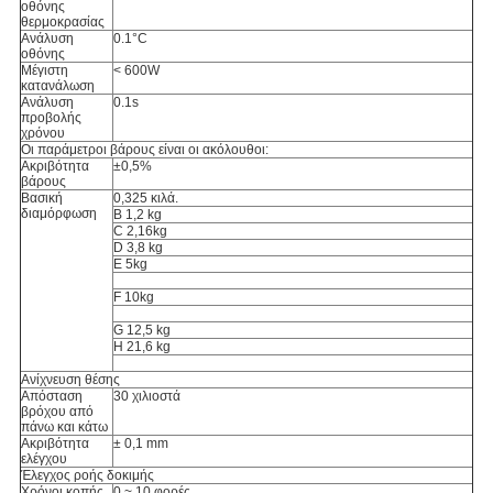
οθόνης
θερμοκρασίας
Ανάλυση
0.1°C
οθόνης
Μέγιστη
< 600W
κατανάλωση
Ανάλυση
0.1s
προβολής
χρόνου
Οι παράμετροι βάρους είναι οι ακόλουθοι:
Ακριβότητα
±0,5%
βάρους
Βασική
0,325 κιλά.
διαμόρφωση
Β 1,2 kg
C 2,16kg
D 3,8 kg
Ε 5kg
F 10kg
G 12,5 kg
H 21,6 kg
Ανίχνευση θέσης
Απόσταση
30 χιλιοστά
βρόχου από
πάνω και κάτω
Ακριβότητα
± 0,1 mm
ελέγχου
Έλεγχος ροής δοκιμής
Χρόνοι κοπής
0 ~ 10 φορές