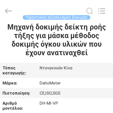
All
Rights
Reserved.
Developed
by
Υφαντικός εξοπλισμός δοκιμής
ECER
Μηχανή δοκιμής δείκτη ροής
ΣΠΊΤΙ
τήξης για μάσκα μέθοδος
ΠΡΟΪΌΝΤΑ
δοκιμής όγκου υλικών που
έχουν ανατιναχθεί
ΠΕΡΊΠΟΥ
ΕΜΕΊΣ
Τόπος
Ντονγκουάν Κίνα
καταγωγής:
ΓΎΡΟΣ
Μάρκα:
DahoMeter
ΕΡΓΟΣΤΑΣΊΩΝ
Πιστοποίηση:
CE,ISO,SGS
Αριθμό
DH-MI-VP
ΠΟΙΟΤΙΚΌΣ
μοντέλου: