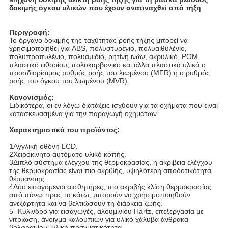
δοκιμής όγκου υλικών που έχουν ανατιναχθεί από τήξη
Περιγραφή:
Το όργανο δοκιμής της ταχύτητας ροής τήξης μπορεί να
χρησιμοποιηθεί για ABS, πολυστυρένιο, πολυαιθυλένιο,
πολυπροπυλένιο, πολυαμίδιο, ρητίνη ινών, ακρυλικό, POM,
πλαστικό φθορίου, πολυκαρβονικό και άλλα πλαστικά υλικά,ο
προσδιορίσιμος ρυθμός ροής του λιωμένου (MFR) ή ο ρυθμός
ροής του όγκου του λιωμένου (MVR).
Κανονισμός:
Ειδικότερα, οι εν λόγω διατάξεις ισχύουν για τα οχήματα που είναι
κατασκευασμένα για την παραγωγή οχημάτων.
Χαρακτηριστικό του προϊόντος:
1Αγγλική οθόνη LCD.
2Χειροκίνητο αυτόματο υλικό κοπής.
3Διπλό σύστημα ελέγχου της θερμοκρασίας, η ακρίβεια ελέγχου
της θερμοκρασίας είναι πιο ακριβής, υψηλότερη αποδοτικότητα
θέρμανσης
4Δύο εισαγόμενοι αισθητήρες, πιο ακριβής κλίση θερμοκρασίας
από πάνω προς τα κάτω, μπορούν να χρησιμοποιηθούν
ανεξάρτητα και να βελτιώσουν τη διάρκεια ζωής.
5- Κύλινδρο για εισαγωγές, αλουμινίου Hartz, επεξεργασία με
νιτρίωση, άνοιγμα καλούπιων για υλικό χάλυβα άνθρακα
βολφραμίου, υλική πραγματικότητα.