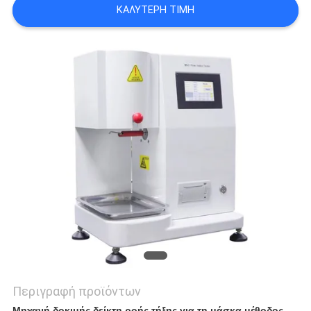
ΚΑΛΎΤΕΡΗ ΤΙΜΉ
PRIVACY
POLICY
Περιγραφή προϊόντων
Μηχανή δοκιμής δείκτη ροής τήξης για τη μάσκα μέθοδος