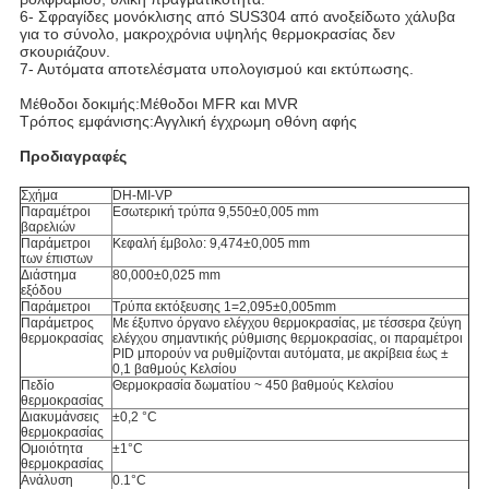
6- Σφραγίδες μονόκλισης από SUS304 από ανοξείδωτο χάλυβα
για το σύνολο, μακροχρόνια υψηλής θερμοκρασίας δεν
σκουριάζουν.
7- Αυτόματα αποτελέσματα υπολογισμού και εκτύπωσης.
Μέθοδοι δοκιμής:Μέθοδοι MFR και MVR
Τρόπος εμφάνισης:Αγγλική έγχρωμη οθόνη αφής
Προδιαγραφές
Σχήμα
DH-MI-VP
Παραμέτροι
Εσωτερική τρύπα 9,550±0,005 mm
βαρελιών
Παράμετροι
Κεφαλή έμβολο: 9,474±0,005 mm
των έπιστων
Διάστημα
80,000±0,025 mm
εξόδου
Παράμετροι
Τρύπα εκτόξευσης 1=2,095±0,005mm
Παράμετρος
Με έξυπνο όργανο ελέγχου θερμοκρασίας, με τέσσερα ζεύγη
θερμοκρασίας
ελέγχου σημαντικής ρύθμισης θερμοκρασίας, οι παραμέτροι
PID μπορούν να ρυθμίζονται αυτόματα, με ακρίβεια έως ±
0,1 βαθμούς Κελσίου
Πεδίο
Θερμοκρασία δωματίου ~ 450 βαθμούς Κελσίου
θερμοκρασίας
Διακυμάνσεις
±0,2 °C
θερμοκρασίας
Ομοιότητα
±1°C
θερμοκρασίας
Ανάλυση
0.1°C