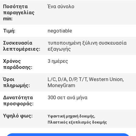
ΈΛΕΓΧΟΣ
Ποσότητα
Ένα σύνολο
παραγγελίας
min:
ΜΑΣ
Τιμή:
negotiable
ΕΛΆΤΕ
ΣΕ
Συσκευασία
τυποποιημένη ξύλινη συσκευασία
λεπτομέρειες:
εξαγωγής
ΕΠΑΦΉ
Χρόνος
3 ημέρες
ΜΕ
παράδοσης:
Όροι
L/C, D/A, D/P, T/T, Western Union,
ΖΗΤΉΣΤΕ
πληρωμής:
MoneyGram
ΈΝΑ
Δυνατότητα
300 σετ ανά μήνα
ΑΠΌΣΠΑΣΜΑ
προσφοράς:
Υψηλό φως:
,
Υφαντική μηχανή δοκιμής
SITEMAP
Πλαστικός εξοπλισμός δοκιμής