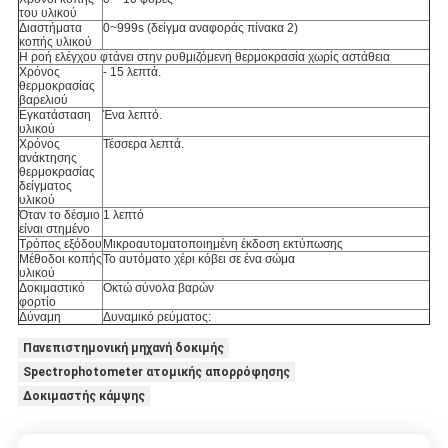
του υλικού
Διαστήματα
0~999s (δείγμα αναφοράς πίνακα 2)
κοπής υλικού
Η ροή ελέγχου φτάνει στην ρυθμιζόμενη θερμοκρασία χωρίς αστάθεια
Χρόνος
- 15 λεπτά.
θερμοκρασίας
βαρελιού
Εγκατάσταση
Ένα λεπτό.
υλικού
Χρόνος
Τέσσερα λεπτά.
ανάκτησης
θερμοκρασίας
δείγματος
υλικού
Όταν το δέσμιο
1 λεπτό
είναι στημένο
Τρόπος εξόδου
Μικροαυτοματοποιημένη έκδοση εκτύπωσης
Μέθοδοι κοπής
Το αυτόματο χέρι κόβει σε ένα σώμα
υλικού
Δοκιμαστικό
Οκτώ σύνολα βαρών
φορτίο
Δύναμη
Δυναμικό ρεύματος:
Πανεπιστημονική μηχανή δοκιμής
Spectrophotometer ατομικής απορρόφησης
Δοκιμαστής κάμψης