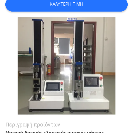
ΚΑΛΎΤΕΡΗ ΤΙΜΉ
PRIVACY
POLICY
Περιγραφή προϊόντων
Μηχανή δοκιμής ελαστικής αντοχής μάσκας