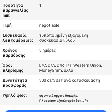
ΈΛΕΓΧΟΣ
Ποσότητα
1
παραγγελίας
min:
ΜΑΣ
Τιμή:
negotiable
ΕΛΆΤΕ
ΣΕ
Συσκευασία
τυποποιημένη εξαγόμενη
λεπτομέρειες:
συσκευασία ξύλου
ΕΠΑΦΉ
Χρόνος
3 ημέρες
ΜΕ
παράδοσης:
Όροι
L/C, D/A, D/P, T/T, Western Union,
ΖΗΤΉΣΤΕ
πληρωμής:
MoneyGram, άλλα
ΈΝΑ
Δυνατότητα
300 σετ/σετ ανά κατασκευαστή
ΑΠΌΣΠΑΣΜΑ
προσφοράς:
Υψηλό φως:
,
υφαντικά όργανα δοκιμής
SITEMAP
Πλαστικός εξοπλισμός δοκιμής