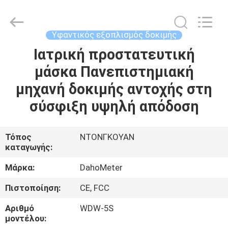
All
Rights
Reserved.
Developed
by
Υφαντικός εξοπλισμός δοκιμής
ECER
Ιατρική προστατευτική
ΣΠΊΤΙ
μάσκα Πανεπιστημιακή
ΠΡΟΪΌΝΤΑ
μηχανή δοκιμής αντοχής στη
σύσφιξη υψηλή απόδοση
ΠΕΡΊΠΟΥ
ΕΜΕΊΣ
Τόπος
ΝΤΟΝΓΚΟΥΑΝ
καταγωγής:
ΓΎΡΟΣ
Μάρκα:
DahoMeter
ΕΡΓΟΣΤΑΣΊΩΝ
Πιστοποίηση:
CE, FCC
Αριθμό
WDW-5S
ΠΟΙΟΤΙΚΌΣ
μοντέλου: