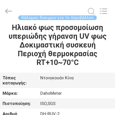
Copyright
©
2018
-
2025
θάλαμος δοκιμών για το περιβάλλον
Guangdong Hongtuo Instrument Technology Co.,Ltd.
All
Rights
Ηλιακό φως προσομοίωση
ΣΠΊΤΙ
Reserved.
Developed
υπεριώδης γήρανση UV φως
by
ECER
ΠΡΟΪΌΝΤΑ
Δοκιμαστική συσκευή
Περιοχή θερμοκρασίας
ΠΕΡΊΠΟΥ
RT+10~70°C
ΕΜΕΊΣ
Τόπος
Ντονγκουάν Κίνα
καταγωγής:
ΓΎΡΟΣ
ΕΡΓΟΣΤΑΣΊΩΝ
Μάρκα:
DahoMeter
Πιστοποίηση:
ISO,SGS
ΠΟΙΟΤΙΚΌΣ
Αριθμό
DH-RUV-2