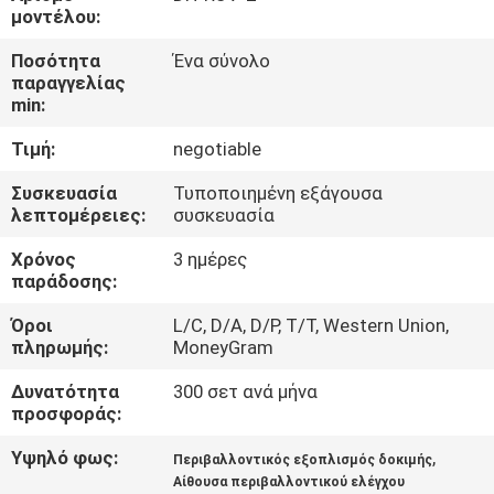
ΈΛΕΓΧΟΣ
μοντέλου:
Ποσότητα
Ένα σύνολο
ΜΑΣ
παραγγελίας
min:
ΕΛΆΤΕ
Τιμή:
negotiable
ΣΕ
ΕΠΑΦΉ
Συσκευασία
Τυποποιημένη εξάγουσα
λεπτομέρειες:
συσκευασία
ΜΕ
Χρόνος
3 ημέρες
παράδοσης:
ΖΗΤΉΣΤΕ
Όροι
L/C, D/A, D/P, T/T, Western Union,
ΈΝΑ
πληρωμής:
MoneyGram
ΑΠΌΣΠΑΣΜΑ
Δυνατότητα
300 σετ ανά μήνα
προσφοράς:
SITEMAP
Υψηλό φως:
,
Περιβαλλοντικός εξοπλισμός δοκιμής
Αίθουσα περιβαλλοντικού ελέγχου