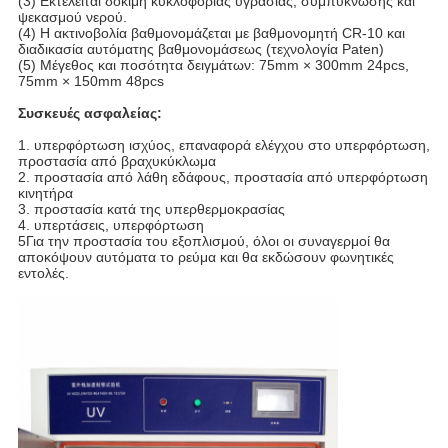
(3) Εκτελείται δοκιμή κυκλοφορίας υγρασίας, συμπύκνωσης και
ψεκασμού νερού.
(4) Η ακτινοβολία βαθμονομάζεται με βαθμονομητή CR-10 και
διαδικασία αυτόματης βαθμονομάσεως (τεχνολογία Paten)
(5) Μέγεθος και ποσότητα δειγμάτων: 75mm × 300mm 24pcs,
75mm × 150mm 48pcs
Συσκευές ασφαλείας:
1. υπερφόρτωση ισχύος, επαναφορά ελέγχου στο υπερφόρτωση,
προστασία από βραχυκύκλωμα
2. προστασία από λάθη εδάφους, προστασία από υπερφόρτωση
κινητήρα
3. προστασία κατά της υπερθερμοκρασίας
4. υπερτάσεις, υπερφόρτωση
5Για την προστασία του εξοπλισμού, όλοι οι συναγερμοί θα
αποκόψουν αυτόματα το ρεύμα και θα εκδώσουν φωνητικές
εντολές.