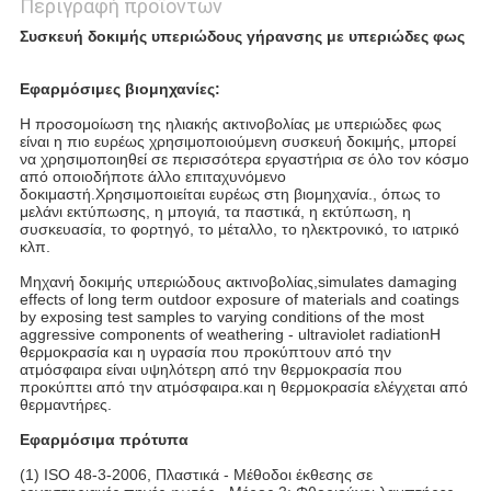
Περιγραφή προϊόντων
Συσκευή δοκιμής υπεριώδους γήρανσης με υπεριώδες φως
Εφαρμόσιμες βιομηχανίες:
Η προσομοίωση της ηλιακής ακτινοβολίας με υπεριώδες φως
είναι η πιο ευρέως χρησιμοποιούμενη συσκευή δοκιμής, μπορεί
να χρησιμοποιηθεί σε περισσότερα εργαστήρια σε όλο τον κόσμο
από οποιοδήποτε άλλο επιταχυνόμενο
δοκιμαστή.Χρησιμοποιείται ευρέως στη βιομηχανία., όπως το
μελάνι εκτύπωσης, η μπογιά, τα παστικά, η εκτύπωση, η
συσκευασία, το φορτηγό, το μέταλλο, το ηλεκτρονικό, το ιατρικό
κλπ.
Μηχανή δοκιμής υπεριώδους ακτινοβολίας,simulates damaging
effects of long term outdoor exposure of materials and coatings
by exposing test samples to varying conditions of the most
aggressive components of weathering - ultraviolet radiationΗ
θερμοκρασία και η υγρασία που προκύπτουν από την
ατμόσφαιρα είναι υψηλότερη από την θερμοκρασία που
προκύπτει από την ατμόσφαιρα.και η θερμοκρασία ελέγχεται από
θερμαντήρες.
Εφαρμόσιμα πρότυπα
(1) ISO 48-3-2006, Πλαστικά - Μέθοδοι έκθεσης σε