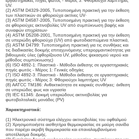
εργαστηριακές πηγές φωτός - Μέρος 3: Φθοριούχοι λαμπτήρες
UV.
(2) ASTM D4329-2005, Τυποποιημένη πρακτική για την έκθεση
των πλαστικών σε φθοριούχα ακτίνες UV·
(3) ASTM D4587-2005, Τυποποιημένη πρακτική για την έκθεση
σε φθοριούχες ακτινοβολίες UV από συμπύκνωση βαφής και
συναφών επιχρίσεων·
(4) ASTM D5208-2001, Τυποποιημένη πρακτική για την έκθεση
σε υπεριώδη φθοριούχα (UV) από φωτοδιασπώμενα πλαστικά,
(5) ASTM D4799: Τυποποιημένη πρακτική για τις συνθήκες και
τις διαδικασίες δοκιμής επιταχυνόμενης υπερορμαντικότητας για
βιθουμινές ύλες (φθορίζουσα UV, μέθοδος ψεκασμού νερού και
μέθοδος συμπύκνωσης)
(6) ISO 4892-1: Πλαστικά - Μέθοδοι έκθεσης σε εργαστηριακές
πηγές φωτός - Μέρος 1: Γενικές οδηγίες
(7) ISO 4892-3: Πλαστικά - Μέθοδοι έκθεσης σε εργαστηριακές
πηγές φωτός - Μέρος 3: Φθοριούχοι λαμπτήρες UV
(8) AATCC TM186: Ανθεκτικότητα σε καιρικές συνθήκες: έκθεση
σε υπεριώδες φως και υγρασία
(9) IEC 61345: Δοκιμή υπεριώδους ακτινοβολίας για
φωτοβολταλικές μονάδες (PV)
Χαρακτηριστικά:
(1) Ηλεκτρονικό σύστημα ελέγχου ακτινοβολίας του οφθαλμού
(2) Χρησιμοποιήστε αισθητήρα θερμοκρασίας σε μαύρη σανίδα
που παρέχει ακριβή θερμοκρασία και επαναλαμβανόμενο
αποτέλεσμα δοκιμής.