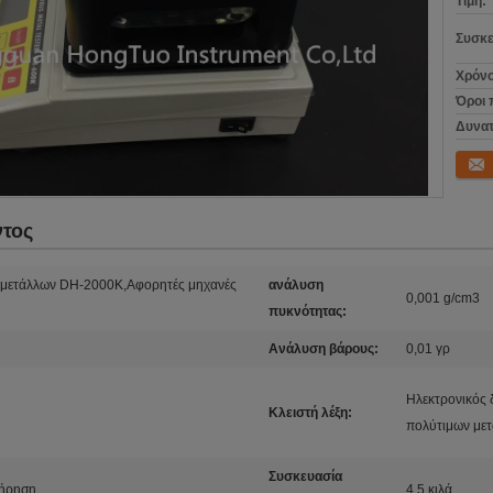
Τιμή:
Συσκε
Χρόνο
Όροι 
Δυνατ
Επικο
ντος
ς μετάλλων DH-2000K,Αφορητές μηχανές
ανάλυση
0,001 g/cm3
πυκνότητας:
Ανάλυση βάρους:
0,01 γρ
Ηλεκτρονικός 
Κλειστή λέξη:
πολύτιμων με
Συσκευασία
τήρηση
4,5 κιλά