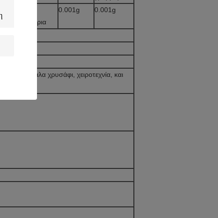
00,01
0.001g
0.001g
α
γραμμάρια
υλίδι, μεγάλα χρυσάφι, χειροτεχνία, και