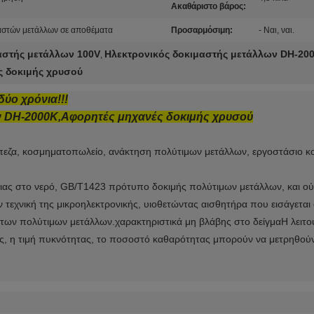
Ακαθάριστο βάρος:
μαστών μετάλλων σε αποθέματα
Προσαρμόσιμη:
- Ναι, ναι.
αστής μετάλλων 100V
Ηλεκτρονικός δοκιμαστής μετάλλων DH-20
,
ς δοκιμής χρυσού
ύο χρόνια!!!
ν DH-2000K,Αφορητές μηχανές δοκιμής χρυσού
πεζα, κοσμηματοπωλείο, ανάκτηση πολύτιμων μετάλλων, εργοστάσιο κ
ιας στο νερό, GB/T1423 πρότυπο δοκιμής πολύτιμων μετάλλων, και ού
 τεχνική της μικροηλεκτρονικής, υιοθετώντας αισθητήρα που εισάγεται
των πολύτιμων μετάλλων.χαρακτηριστικά μη βλάβης στο δείγμαΗ λειτουρ
νας, η τιμή πυκνότητας, το ποσοστό καθαρότητας μπορούν να μετρηθού