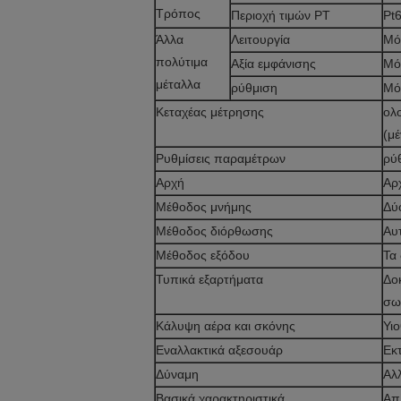
Τρόπος
Περιοχή τιμών PT
Pt
Άλλα
Λειτουργία
Μό
πολύτιμα
Αξία εμφάνισης
Μό
μέταλλα
ρύθμιση
Μό
Κεταχέας μέτρησης
ολ
(μ
Ρυθμίσεις παραμέτρων
ρύ
Αρχή
Αρ
Μέθοδος μνήμης
Δύο
Μέθοδος διόρθωσης
Αυ
Μέθοδος εξόδου
Τα
Τυπικά εξαρτήματα
Δο
σω
Κάλυψη αέρα και σκόνης
Υι
Εναλλακτικά αξεσουάρ
Εκ
Δύναμη
Αλ
Βασικά χαρακτηριστικά
Απλ