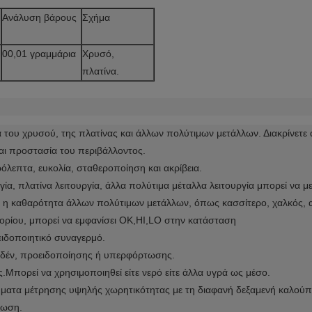
Ανάλυση βάρους
Σχήμα
00,01 γραμμάρια
Χρυσό,
πλατίνα.
ου χρυσού, της πλατίνας και άλλων πολύτιμων μετάλλων. Διακρίνετε αν 
αι προστασία του περιβάλλοντος.
όλεπτα, ευκολία, σταθεροποίηση και ακρίβεια.
ία, πλατίνα λειτουργία, άλλα πολύτιμα μέταλλα λειτουργία μπορεί να με
εί η καθαρότητα άλλων πολύτιμων μετάλλων, όπως κασσίτερο, χαλκός, 
ορίου, μπορεί να εμφανίσει OK,HI,LO στην κατάσταση
ειδοποιητικό συναγερμό.
ηδέν, προειδοποίησης ή υπερφόρτωσης.
.Μπορεί να χρησιμοποιηθεί είτε νερό είτε άλλα υγρά ως μέσο.
ατα μέτρησης υψηλής χωρητικότητας με τη διαφανή δεξαμενή καλούπια
ρωση.