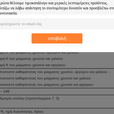
005g
0.005g
00,01
00,01
0.005g
0.005g
00,01
γραμμάρια
γραμμάρια
γραμμάρι
001
g/cm3
S
λειωμένη πλαστική σανίδα δοκιμής μεγάλης χωρητικότητας
υποβολή
αδοσιακά κοσμήματα από χρυσό και πλατίνα, περιδέραιο, βραχιόλι, δαχτ
σάφι, ασήμι, χαλκό, κάδμιο, νικέλιο, κασσίτερο κλπ.
ιμή K του μείγματος χρυσού, αργύρου και χαλκού.
ιμή K του μείγματος χρυσού και χαλκού.
τιμή K του μείγματος χρυσού και αργύρου·
 ποσοστό καθαρότητας του μείγματος χρυσού, αργύρου και χαλκού. ;
 ποσοστό καθαρότητας του μείγματος χρυσού και χαλκού·
 ποσοστό καθαρότητας του μείγματος χρυσού και αργύρου·
 ~ 24K
θμισμός κύκλου (προεπιλεγμένο 7: 3)
 %, τιμή πυκνότητας, όγκος