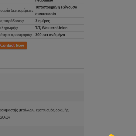
negotiable
Τυποποιημένη εξάγουσα
υασία λεπτομέρειες:
συσκευασία
ς παράδοσης:
3 ημέρες
πληρωμής:
T/T, Western Union
ότητα προσφοράς:
300 σετ ανά μήνα
ινωνία
δοκιμαστής μετάλλων, εξοπλισμός δοκιμής
τάλλων