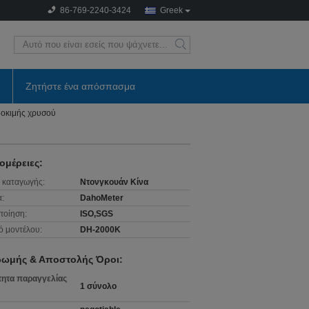
86-769-2240-3424
Greek
search
Ζητήστε ένα απόσπασμα
δοκιμής χρυσού
ομέρειες:
 καταγωγής:
Ντονγκουάν Κίνα
:
DahoMeter
ποίηση:
ISO,SGS
ό μοντέλου:
DH-2000K
ωμής & Αποστολής Όροι:
ητα παραγγελίας
1 σύνολο