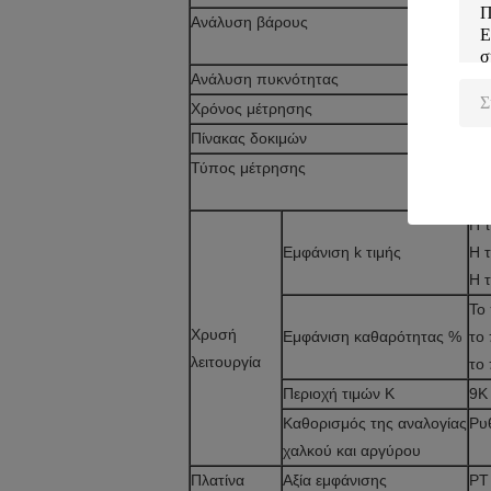
Ανάλυση βάρους
0.
Ανάλυση πυκνότητας
0.
Χρόνος μέτρησης
10
Πίνακας δοκιμών
Τε
Τύπος μέτρησης
Παρ
χρυ
Η τ
Εμφάνιση k τιμής
Η τ
Η 
Το
Χρυσή
Εμφάνιση καθαρότητας %
το
λειτουργία
το
Περιοχή τιμών K
9K
Καθορισμός της αναλογίας
Ρυ
χαλκού και αργύρου
Πλατίνα
Αξία εμφάνισης
PT