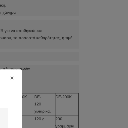
ική.
 μηχάνημα
ER για να αποθηκεύσετε.
χρυσού, το ποσοστό καθαρότητας, η τιμή
ων πλωτών μερών
DA-1200K
DE-
DE-200K
120
χιλιάρικα.
1200 g
120 g
200
α
γραμμάρια