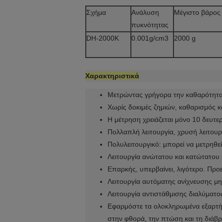
Σχήμα
Ανάλυση
Μέγιστο βάρος
πυκνότητας
DH-2000K
0.001g/cm3
2000 g
Χαρακτηριστικά
Μετρώντας γρήγορα την καθαρότητα τ
Χωρίς δοκιμές ζημιών, καθαρισμός κ
Η μέτρηση χρειάζεται μόνο 10 δευτερ
Πολλαπλή λειτουργία, χρυσή λειτουργ
Πολυλειτουργικό: μπορεί να μετρηθ
Λειτουργία ανώτατου και κατώτατου 
Επαρκής, υπερβαίνει, λιγότερο. Προ
Λειτουργία αυτόματης ανίχνευσης μ
Λειτουργία αντιστάθμισης διαλύματος
Εφαρμόστε τα ολοκληρωμένα εξαρτήμ
στην φθορά, την πτώση και τη διάβ