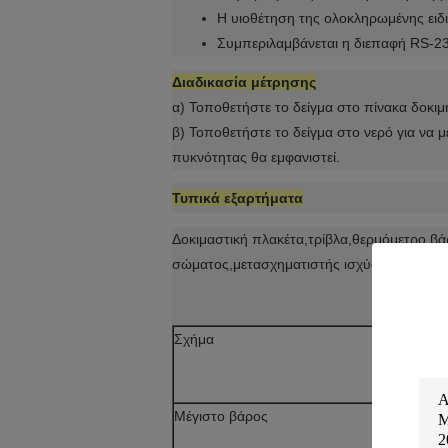
Η υιοθέτηση της ολοκληρωμένης ειδι
Συμπεριλαμβάνεται η διεπαφή RS-23
Διαδικασία μέτρησης
α) Τοποθετήστε το δείγμα στο πίνακα δοκι
β) Τοποθετήστε το δείγμα στο νερό για να
πυκνότητας θα εμφανιστεί.
Τυπικά εξαρτήματα
Δοκιμαστική πλακέτα,τρίβλα,θερμόμετρο,β
σώματος,μετασχηματιστής ισχύος
Σχήμα
DH
Μέγιστο βάρος
30
γρ