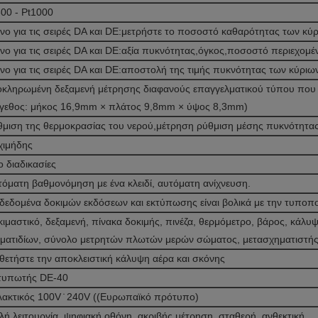
600 - Pt1000
νο για τις σειρές DA και DE:μετρήστε το ποσοστό καθαρότητας των κύρ
νο για τις σειρές DA και DE:αξία πυκνότητας,όγκος,ποσοστό περιεχομέ
νο για τις σειρές DA και DE:αποστολή της τιμής πυκνότητας των κύριω
οκληρωμένη δεξαμενή μέτρησης διαφανούς επαγγελματικού τύπου που 
έγεθος: μήκος 16,9mm × πλάτος 9,8mm × ύψος 8,3mm)
θμιση της θερμοκρασίας του νερού,μέτρηση ρύθμιση μέσης πυκνότητα
χιμήδης
 διαδικασίες
τόματη βαθμονόμηση με ένα κλειδί, αυτόματη ανίχνευση.
 δεδομένα δοκιμών εκδόσεων και εκτύπωσης είναι βολικά με την τυποπ
κιμαστικό, δεξαμενή, πίνακα δοκιμής, πινέζα, θερμόμετρο, βάρος, κάλυ
ματιδίων, σύνολο μετρητών πλωτών μερών σώματος, μετασχηματιστής
οθετήστε την αποκλειστική κάλυψη αέρα και σκόνης
τυπωτής DE-40
λακτικός 100V ̇ 240V ((Ευρωπαϊκό πρότυπο)
ή λειτουργία, ψηφιακή οθόνη, ακριβής μέτρηση, σταθερή, ανθεκτική.