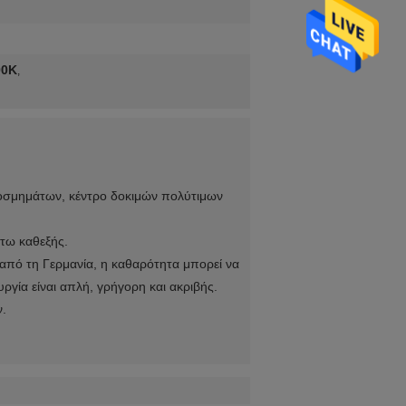
00K
,
οσμημάτων, κέντρο δοκιμών πολύτιμων
τω καθεξής.
 από τη Γερμανία, η καθαρότητα μπορεί να
γία είναι απλή, γρήγορη και ακριβής.
ν.