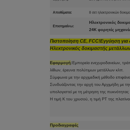
Αποθέματα:
8 σετ ηλεκτρονικών δοκι
Ηλεκτρονικός δοκιμ
Επισημαίνω:
24K φορητές μηχανέ
Πιστοποίηση CE, FCC!Εγγύηση για δ
Ηλεκτρονικός δοκιμαστής μετάλλω
Εφαρμογή
:
Εμπορεία ενεχυροδανείων, τρά
λίθων, έρευνα πολύτιμων μετάλλων κλπ.
Σύμφωνα με την αρχιμεδική μέθοδο επιφάνε
Συνδυάζοντας την αρχή του Αρχιμήδη με την
υπολογιστεί με τη μέτρηση της πυκνότητας 
Η τιμή K του χρυσού, η τιμή PT της πλατί
Προδιαγραφές