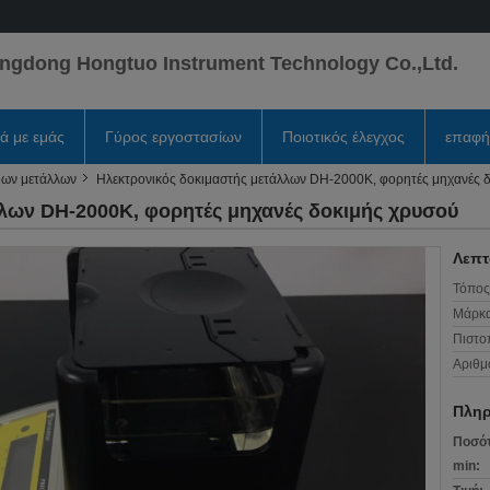
ngdong Hongtuo Instrument Technology Co.,Ltd.
κά με εμάς
Γύρος εργοστασίων
Ποιοτικός έλεγχος
επαφή
μων μετάλλων
Ηλεκτρονικός δοκιμαστής μετάλλων DH-2000K, φορητές μηχανές 
λλων DH-2000K, φορητές μηχανές δοκιμής χρυσού
Λεπτ
Τόπος
Μάρκα
Πιστο
Αριθμ
Πληρ
Ποσότ
min: