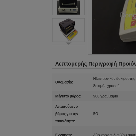
Λεπτομερής Περιγραφή Προϊό
Ηλεκτρονικός δοκιμαστή
Ονομασία:
δοκιμής χρυσού
Μέγιστο βάρος:
900 γραμμάρια
Απαιτούμενο
βάρος για την
5G
πυκνότητα:
Εγγύηση:
Δύο χρόνια, δια βίου συν