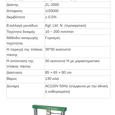
Δείκτης
ZL-2000
Απόφαση
1/20000
Ακριβότητα
± 0,5%
Εναλλαγή μονάδων
Kgf, Lbf, N. (προαιρετικό)
Ταχύτητα δοκιμής
10 ~ 200 mm/min
Μέθοδοι εισαγωγής
Γυρισμός
ταχύτητας
Η περιοχή της πλάκας
30*30 εκατοστά
πίεσης
Η απόσταση της
30 εκατοστά Ή με χαρακτηριστικό
πλάκας πίεσης
Διάσταση
85 × 65 × 80 cm
Βάρος
130 κιλά
Δύναμη
AC220V 50Hz (σύμφωνα με την εθνική
ή καθορισμένη)