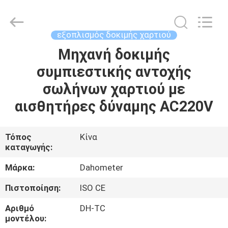
All
Rights
Reserved.
Developed
by
εξοπλισμός δοκιμής χαρτιού
ECER
Μηχανή δοκιμής
ΣΠΊΤΙ
συμπιεστικής αντοχής
ΠΡΟΪΌΝΤΑ
σωλήνων χαρτιού με
αισθητήρες δύναμης AC220V
ΠΕΡΊΠΟΥ
ΕΜΕΊΣ
Τόπος
Κίνα
καταγωγής:
ΓΎΡΟΣ
Μάρκα:
Dahometer
ΕΡΓΟΣΤΑΣΊΩΝ
Πιστοποίηση:
ISO CE
Αριθμό
DH-TC
ΠΟΙΟΤΙΚΌΣ
μοντέλου: