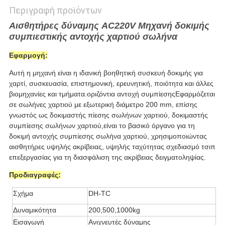
Περιγραφή προϊόντων
Αισθητήρες δύναμης AC220V Μηχανή δοκιμής
συμπιεστικής αντοχής χαρτιού σωλήνα
Εφαρμογή
:
Αυτή η μηχανή
είναι η ιδανική βοηθητική συσκευή δοκιμής για
χαρτί, συσκευασία, επιστημονική, ερευνητική, ποιότητα και άλλες
βιομηχανίες και τμήματα.οριζόντια αντοχή συμπίεσηςΕφαρμόζεται
σε σωλήνες χαρτιού με εξωτερική διάμετρο 200 mm, επίσης
γνωστός ως δοκιμαστής πίεσης σωλήνων χαρτιού, δοκιμαστής
συμπίεσης σωλήνων χαρτιού,είναι το βασικό όργανο για τη
δοκιμή αντοχής συμπίεσης σωλήνα χαρτιού, χρησιμοποιώντας
αισθητήρες υψηλής ακρίβειας, υψηλής ταχύτητας σχεδιασμό τσιπ
επεξεργασίας για τη διασφάλιση της ακρίβειας δειγματοληψίας.
Προδιαγραφές
:
Σχήμα
DH-TC
Δυναμικότητα
200,500,1000kg
Εισαγωγή
Ανιχνευτές δύναμης