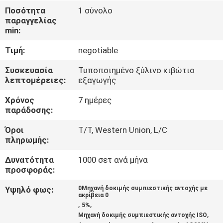
ΈΛΕΓΧΟΣ
Ποσότητα
1 σύνολο
παραγγελίας
min:
ΜΑΣ
Τιμή:
negotiable
ΕΛΆΤΕ
ΣΕ
Συσκευασία
Τυποποιημένο ξύλινο κιβώτιο
λεπτομέρειες:
εξαγωγής
ΕΠΑΦΉ
Χρόνος
7 ημέρες
ΜΕ
παράδοσης:
Όροι
T/T, Western Union, L/C
ΖΗΤΉΣΤΕ
πληρωμής:
ΈΝΑ
Δυνατότητα
1000 σετ ανά μήνα
ΑΠΌΣΠΑΣΜΑ
προσφοράς:
Υψηλό φως:
0Μηχανή δοκιμής συμπιεστικής αντοχής με
ακρίβεια 0
SITEMAP
,
,
5%
,
Μηχανή δοκιμής συμπιεστικής αντοχής ISO