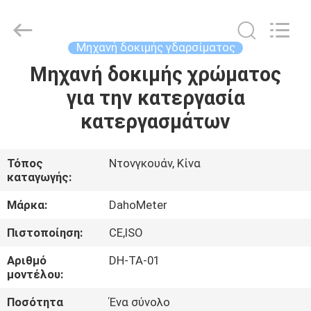
All
Rights
Reserved.
Developed
by
Μηχανή δοκιμής γδαρσίματος
ECER
Μηχανή δοκιμής χρώματος
ΣΠΊΤΙ
για την κατεργασία
ΠΡΟΪΌΝΤΑ
κατεργασμάτων
ΠΕΡΊΠΟΥ
Τόπος
Ντονγκουάν, Κίνα
καταγωγής:
ΕΜΕΊΣ
Μάρκα:
DahoMeter
ΓΎΡΟΣ
Πιστοποίηση:
CE,ISO
ΕΡΓΟΣΤΑΣΊΩΝ
Αριθμό
DH-TA-01
μοντέλου:
ΠΟΙΟΤΙΚΌΣ
Ποσότητα
Ένα σύνολο