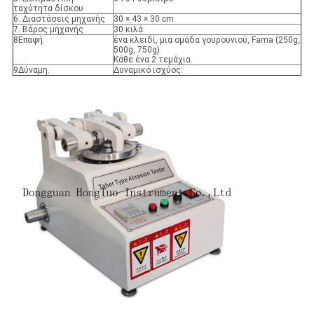
ταχύτητα δίσκου
6. Διαστάσεις μηχανής
30 × 43 × 30 cm
7. Βάρος μηχανής
30 κιλά
8Επαφή.
ένα κλειδί, μια ομάδα γουρουνιού, Fama (250g,
500g, 750g)
Κάθε ένα 2 τεμάχια.
9Δύναμη.
Δυναμικό ισχύος: