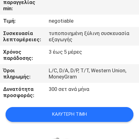
παραγγελίας
ΈΛΕΓΧΟΣ
min:
Τιμή:
negotiable
ΜΑΣ
ΕΛΆΤΕ
Συσκευασία
τυποποιημένη ξύλινη συσκευασία
λεπτομέρειες:
εξαγωγής
ΣΕ
Χρόνος
3 έως 5 μέρες
ΕΠΑΦΉ
παράδοσης:
ΜΕ
Όροι
L/C, D/A, D/P, T/T, Western Union,
πληρωμής:
MoneyGram
ΖΗΤΉΣΤΕ
Δυνατότητα
300 σετ ανά μήνα
ΈΝΑ
προσφοράς:
ΑΠΌΣΠΑΣΜΑ
ΚΑΛΎΤΕΡΗ ΤΙΜΉ
SITEMAP