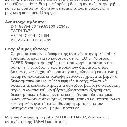
ονομάζεται επίσης δοκιμή φθοράς ή δοκιμή αντοχής στην τριβή,
και χρησιμοποιείται ιδιαίτερα σε τομείς όπως η γεωλογία, η
μηχανική και η μεταλλουργία.
Αντίστοιχο πρότυπο:
DIN-53754,53799,53109,52347,
TAPPI-T476,
ΑΣTM-D1044, D3884,
ISO-5470·ISO9352-89
Εφαρμόσιμος κλάδος:
Χρησιμοποιούμενος δοκιμαστής αντοχής στην τριβή Taber
χρησιμοποιείται για το καουτσούκ είναι ISO 5470 δέρμα
TABER δοκιμαστής τριβής τιμή που χρησιμοποιείται για τη
δοκιμή της απόδοσης των προϊόντων δέρματος, όπως
βαλίτσες, χαλιά, χαρτόνι,ρούχα, γυαλί, πλαστική επίστρωση,
κεραμικά πλακάκια, επικάλυψη μετάλλου, χρώματα, βερνίκια,
διακοσμητικά φύλλα, φύλλα υψηλής πίεσης, πλαστικά,
υφάσματα, ευέλικτα στρώματα δαπέδου, βαφές κυκλοφορίας,
στρώμα ανωτισμού, κουβέρτες,ηλεκτρονικά εξαρτήματα,
διακοσμητικές πλάκες, κερί, ετικέτες, δέρμα, οδοντιατρικά
υλικά, στολίδια αυτοκινήτων, ρητίνη, έπιπλα και επιστημονικά
ερευνητικά εργαστήρια, επιθεώρηση εμπορευμάτων,
διαιτησία,και Τεχνικό Τμήμα Εποπτείας.
Μηχανή δοκιμής τριβής ASTM D4060 TABER, δοκιμαστής
αντοχής τριβής TABER καουτσούκ