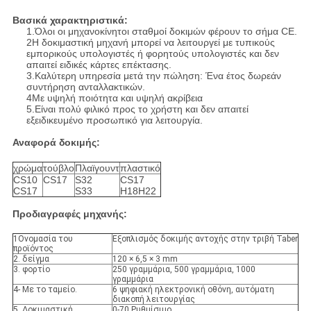
Βασικά χαρακτηριστικά:
1.Όλοι οι μηχανοκίνητοι σταθμοί δοκιμών φέρουν το σήμα CE.
2Η δοκιμαστική μηχανή μπορεί να λειτουργεί με τυπικούς
εμπορικούς υπολογιστές ή φορητούς υπολογιστές και δεν
απαιτεί ειδικές κάρτες επέκτασης.
3.Καλύτερη υπηρεσία μετά την πώληση: Ένα έτος δωρεάν
συντήρηση ανταλλακτικών.
4Με υψηλή ποιότητα και υψηλή ακρίβεια
5.Είναι πολύ φιλικό προς το χρήστη και δεν απαιτεί
εξειδικευμένο προσωπικό για λειτουργία.
Αναφορά δοκιμής:
χρώμα
τούβλο
Πλαϊγουντ
πλαστικό
CS10
CS17
S32
CS17
CS17
S33
H18H22
Προδιαγραφές μηχανής:
1Ονομασία του
Εξοπλισμός δοκιμής αντοχής στην τριβή Taber
προϊόντος
2. δείγμα
120 × 6,5 × 3 mm
3. φορτίο
250 γραμμάρια, 500 γραμμάρια, 1000
γραμμάρια
4- Με το ταμείο.
6 ψηφιακή ηλεκτρονική οθόνη, αυτόματη
διακοπή λειτουργίας
5. Δοκιμαστική
0-70 Ρυθμίσιμο