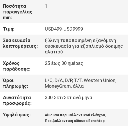
ΈΛΕΓΧΟΣ
Ποσότητα
1
παραγγελίας
min:
ΜΑΣ
Τιμή:
USD499-USD9999
ΕΛΆΤΕ
ΣΕ
Συσκευασία
ξύλινη τυποποιημένη εξαγόμενη
λεπτομέρειες:
συσκευασία για εξοπλισμό δοκιμής
ΕΠΑΦΉ
αλατιού
ΜΕ
Χρόνος
25 έως 30 ημέρες
παράδοσης:
ΖΗΤΉΣΤΕ
Όροι
L/C, D/A, D/P, T/T, Western Union,
πληρωμής:
MoneyGram, άλλα
ΈΝΑ
ΑΠΌΣΠΑΣΜΑ
Δυνατότητα
300 Σετ/Σετ ανά μήνα
προσφοράς:
Υψηλό φως:
,
SITEMAP
Αίθουσα περιβαλλοντικού ελέγχου
Περιβαλλοντική αίθουσα Benchtop