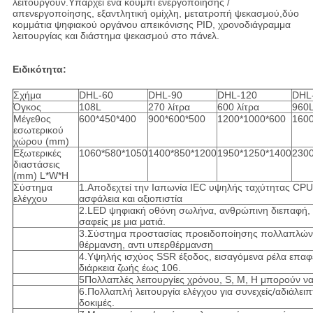
λειτουργούν.Υπάρχει ένα κουμπί ενεργοποίησης /
απενεργοποίησης, εξαντλητική ομίχλη, μετατροπή ψεκασμού,δύο
κομμάτια ψηφιακού οργάνου απεικόνισης PID, χρονοδιάγραμμα
λειτουργίας και διάστημα ψεκασμού στο πάνελ.
Ειδικότητα:
Σχήμα
DHL-60
DHL-90
DHL-120
DHL
Όγκος
108L
270 λίτρα
600 λίτρα
960
Μέγεθος
600*450*400
900*600*500
1200*1000*600
160
εσωτερικού
χώρου (mm)
Εξωτερικές
1060*580*1050
1400*850*1200
1950*1250*1400
230
διαστάσεις
(mm) L*W*H
Σύστημα
1.Αποδεχτεί την Ιαπωνία IEC υψηλής ταχύτητας CP
ελέγχου
ασφάλεια και αξιοπιστία
2.LED ψηφιακή οθόνη σωλήνα, ανθρώπινη διεπαφή, ό
σαφείς με μια ματιά.
3.Σύστημα προστασίας προειδοποίησης πολλαπλών
θέρμανση, αντι υπερθέρμανση
4.Υψηλής ισχύος SSR έξοδος, εισαγόμενα ρέλα επαφέ
διάρκεια ζωής έως 106.
5Πολλαπλές λειτουργίες χρόνου, S, M, H μπορούν ν
6.Πολλαπλή λειτουργία ελέγχου για συνεχείς/αδιάλειπ
δοκιμές.