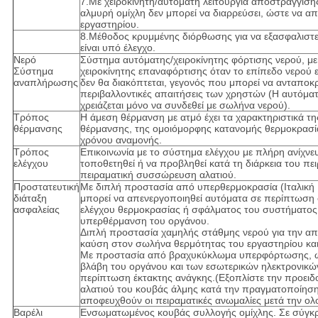
7.Με χειροκίνητη/αυτόματη λειτουργία αποστράγγισης 
αλμυρή ομίχλη δεν μπορεί να διαρρεύσει, ώστε να α
εργαστηρίου.
8.Μέθοδος κρυμμένης διόρθωσης για να εξασφαλιστε
είναι υπό έλεγχο.
Νερό
Σύστημα αυτόματης/χειροκίνητης φόρτισης νερού, με
Σύστημα
χειροκίνητης επαναφόρτισης όταν το επίπεδο νερού ε
αναπλήρωσης
δεν θα διακόπτεται, γεγονός που μπορεί να ανταποκρι
περιβαλλοντικές απαιτήσεις των χρηστών (Η αυτόμ
χρειάζεται μόνο να συνδεθεί με σωλήνα νερού).
Τρόπος
Η άμεση θέρμανση με ατμό έχει τα χαρακτηριστικά τ
θέρμανσης
θέρμανσης, της ομοιόμορφης κατανομής θερμοκρασία
χρόνου αναμονής.
Τρόπος
Επικοινωνία με το σύστημα ελέγχου με πλήρη ανίχν
ελέγχου
τοποθετηθεί ή να προβληθεί κατά τη διάρκεια του πει
πειραματική συσσώρευση αλατιού.
Προστατευτική
Με διπλή προστασία από υπερθερμοκρασία (Ιταλική 
διάταξη
μπορεί να απενεργοποιηθεί αυτόματα σε περίπτωση
ασφαλείας
ελέγχου θερμοκρασίας ή σφάλματος του συστήματος
υπερθέρμανση του οργάνου.
Διπλή προστασία χαμηλής στάθμης νερού για την α
καύση στον σωλήνα θερμότητας του εργαστηρίου και
Με προστασία από βραχυκύκλωμα υπερφόρτωσης, ώ
βλάβη του οργάνου και των εσωτερικών ηλεκτρονικώ
περίπτωση έκτακτης ανάγκης.(Εξοπλίστε την προει
αλατιού του κουβάς άλμης κατά την πραγματοποίηση
αποφευχθούν οι πειραματικές ανωμαλίες μετά την ο
Βαρέλι
Ενσωματωμένος κουβάς συλλογής ομίχλης. Σε σύγκρ