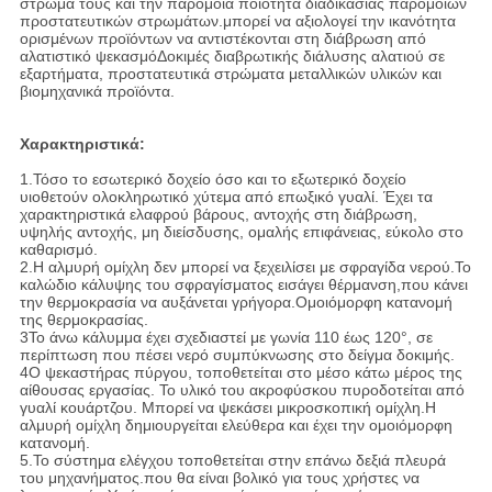
στρώμα τους και την παρόμοια ποιότητα διαδικασίας παρόμοιων
προστατευτικών στρωμάτων.μπορεί να αξιολογεί την ικανότητα
ορισμένων προϊόντων να αντιστέκονται στη διάβρωση από
αλατιστικό ψεκασμόΔοκιμές διαβρωτικής διάλυσης αλατιού σε
εξαρτήματα, προστατευτικά στρώματα μεταλλικών υλικών και
βιομηχανικά προϊόντα.
Χαρακτηριστικά:
1.Τόσο το εσωτερικό δοχείο όσο και το εξωτερικό δοχείο
υιοθετούν ολοκληρωτικό χύτεμα από επωξικό γυαλί. Έχει τα
χαρακτηριστικά ελαφρού βάρους, αντοχής στη διάβρωση,
υψηλής αντοχής, μη διείσδυσης, ομαλής επιφάνειας, εύκολο στο
καθαρισμό.
2.Η αλμυρή ομίχλη δεν μπορεί να ξεχειλίσει με σφραγίδα νερού.Το
καλώδιο κάλυψης του σφραγίσματος εισάγει θέρμανση,που κάνει
την θερμοκρασία να αυξάνεται γρήγορα.Ομοιόμορφη κατανομή
της θερμοκρασίας.
3Το άνω κάλυμμα έχει σχεδιαστεί με γωνία 110 έως 120°, σε
περίπτωση που πέσει νερό συμπύκνωσης στο δείγμα δοκιμής.
4Ο ψεκαστήρας πύργου, τοποθετείται στο μέσο κάτω μέρος της
αίθουσας εργασίας. Το υλικό του ακροφύσκου πυροδοτείται από
γυαλί κουάρτζου. Μπορεί να ψεκάσει μικροσκοπική ομίχλη.Η
αλμυρή ομίχλη δημιουργείται ελεύθερα και έχει την ομοιόμορφη
κατανομή.
5.Το σύστημα ελέγχου τοποθετείται στην επάνω δεξιά πλευρά
του μηχανήματος.που θα είναι βολικό για τους χρήστες να