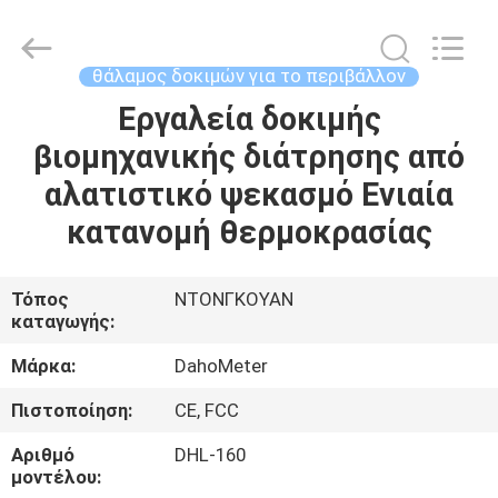
All
Rights
Reserved.
Developed
by
θάλαμος δοκιμών για το περιβάλλον
ECER
Εργαλεία δοκιμής
ΣΠΊΤΙ
βιομηχανικής διάτρησης από
ΠΡΟΪΌΝΤΑ
αλατιστικό ψεκασμό Ενιαία
κατανομή θερμοκρασίας
ΠΕΡΊΠΟΥ
ΕΜΕΊΣ
Τόπος
ΝΤΟΝΓΚΟΥΑΝ
καταγωγής:
ΓΎΡΟΣ
Μάρκα:
DahoMeter
ΕΡΓΟΣΤΑΣΊΩΝ
Πιστοποίηση:
CE, FCC
Αριθμό
DHL-160
ΠΟΙΟΤΙΚΌΣ
μοντέλου: