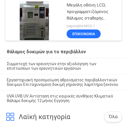
Μεγάλη οθόνη LCD,
προγραμματιζόμενος
θάλαμος σταθερής
θερμοκρασίας και
negotiable MOQ:1
υγρασίας
ΕΠΙΚΟΙΝΩΝΊΑ
θάλαμος δοκιμών για το περιβάλλον
Συμμετοχή των ερευνητών στην αξιολόγηση των
επιπτώσεων των ερευνητικών εργασιών
Εργαστηριακή προσομοίωση αθροίσματος περιβαλλοντικών
δοκιμών Επιταχυνόμενη δοκιμή γήρανσης λαμπτήρα ξενόνου
UVA UVB UV Αντίσταση στις καιρικές συνθήκες Κλιματικό
θάλαμο δοκιμής 12 μήνες Εγγύηση
Λαϊκή κατηγορία
Όλα