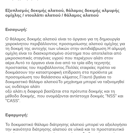
Εξοπλισμός δοκιμής αλατιού, θάλαμος δοκιμής αλμυρής
ομίχλης / ντουλάπι αλατιού / θάλαμος αλατιού
Εισαγωγή:
Ο θάλαμος δοκιμής αλατιού είναι το όργανο για τη δημιουργία
χειροκίνητου περιβάλλοντος προσομοίωσης αλατιού ομίχλης για
τη δοκιμή της αντοχής των υλικών στην αντιδιάβρωση.Η αλμυρή
ομίχλη είναι το διασκορπισμένο σύστημα που αποτελείται από
μικροσκοπικές σταγόνες υγρού που περιέχουν αλάτι στον
αέρα.Αυτό το όργανο είναι ένα από τα τρία είδη τεχνητής
προστασίας του περιβάλλοντος.Πολλές εταιρείες πρέπει να
δοκιμάσουν την καταστροφική επίδραση στα προϊόντα με
προσομοίωση του θαλάσσιου κλίματος.Γι'αυτό βγαίνει το
δοκιμαστικό θάλαμο αλατιούΤο μηχάνημα μπορεί να ταξινομηθεί
ως ουδέτερο αλάτι
οξύ αλάτι.η διαφορά βασίζεται στα πρότυπα δοκιμής και τη
μέθοδο δοκιμής, που ονομάζονται αντίστοιχα δοκιμές "NSS" και
"CASS".
Εφαρμογή:
Το δοκιμαστικό θάλαμο διάτρησης αλατιού μπορεί να αξιολογήσει
την ικανότητα διάτρησης αλατιού σε υλικά και το προστατευτικό