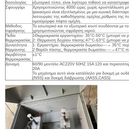
δοσολογίας
εξωτερικό τύπο, είναι λιγότερο πιθανό να καταστραφε
Σφουγγάρι
Χρησιμοποιώντας 4000 ώρες χωρίς κρυστάλλωση μπ
ψεκασμού είναι εξοπλισμένος με μια κωνική διάσπαρσ
λειτουργίες της καθοδήγησης ομίχλης,ρύθμιση της πο
ομοιόμορφα πέφτει ομίχλη.
Μέθοδος
Το εσωτερικό και το εξωτερικό κουτί συνδέονται με τ
σφράγισης
χρησιμοποιώντας σφράγιση νερού.
Πεδίο
1Θερμοκρασία εργαστηρίου: 35°C-50°C (μπορεί να ρυ
θερμοκρασίας
2: Θέρμανση δοχείου πίεσης:47°C-63°C (μπορεί να ρ
Δυνατότητα
1: Εργαστήριο, θερμοκρασία δωματίου---→ 35°C πε
θέρμανσης
2:Βαρέλι πίεσης, θερμοκρασία δωματίου----→47°C π
Ακριβότητα
±1°C
θερμοκρασίας
Δύναμη
60/90 μοντέλο AC220V 50HZ 15A 120 και περισσότ
20A
Το μηχάνημα αυτό είναι κατάλληλο για δοκιμή με ουδ
(NSS) και δοκιμή διάβρωσης (AASS,CASS)